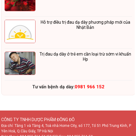
Hỗ trợ điều trị đau dạ dày phương pháp mới của
Nhật Bản
Trị đau dạ dày ở trẻ em cần loại trừ sớm vi khuẩn
Hp
Tư vấn bệnh dạ dày:
0981 966 152
CÔNG TY TNHH DƯỢC PHẨM ĐÔNG ĐÔ
Địa chỉ: Tầng 1 và Tầng 4, Toà nhà Home City, số 177, Tổ 51 Phố Trung Kính, P.
Yên Hoà, Q.Cầu Giấy, TP Hà Nội