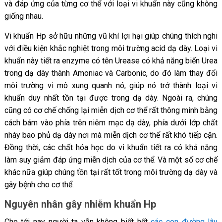
và đáp ứng của từng cơ thể với loại vi khuẩn này cũng không
giống nhau.
Vi khuẩn Hp sở hữu những vũ khí lợi hại giúp chúng thích nghi
với điều kiện khắc nghiệt trong môi trường acid dạ dày. Loại vi
khuẩn này tiết ra enzyme có tên Urease có khả năng biến Urea
trong dạ dày thành Amoniac và Carbonic, do đó làm thay đổi
môi trường vi mô xung quanh nó, giúp nó trở thành loại vi
khuẩn duy nhất tồn tại được trong dạ dày. Ngoài ra, chúng
cũng có cơ chế chống lại miễn dịch cơ thể rất thông minh bằng
cách bám vào phía trên niêm mạc dạ dày, phía dưới lớp chất
nhày bao phủ dạ dày nơi mà miễn dịch cơ thể rất khó tiếp cận.
Đồng thời, các chất hóa học do vi khuẩn tiết ra có khả năng
làm suy giảm đáp ứng miễn dịch của cơ thể. Và một số cơ chế
khác nữa giúp chúng tồn tại rất tốt trong môi trường dạ dày và
gây bệnh cho cơ thể.
Nguyên nhân gây nhiễm khuẩn Hp
Cho tới nay người ta vẫn không biết hết
các con đường lây