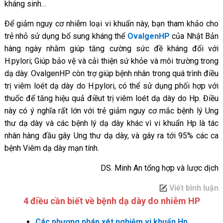
kháng sinh…
Để giảm nguy cơ nhiễm loại vi khuẩn này, bạn tham khảo cho
trẻ nhỏ sử dụng bổ sung kháng thể
OvalgenHP
của Nhật Bản
hàng ngày nhằm giúp tăng cường sức đề kháng đối với
H.pylori; Giúp bảo vệ và cải thiện sứ khỏe và môi trường trong
dạ dày. OvalgenHP còn trợ giúp bệnh nhân trong quá trình điều
trị viêm loét dạ dày do H.pylori, có thể sử dụng phối hợp với
thuốc để tăng hiệu quả điềut trị viêm loét dạ dày do Hp. Điều
này có ý nghĩa rất lớn với trẻ giảm nguy cơ mắc bệnh lý Ung
thư dạ dày và các bệnh lý dạ dày khác vì vi khuẩn Hp là tác
nhân hàng đầu gây Ung thư dạ dày, và gây ra tới 95% các ca
bệnh Viêm dạ dày mạn tính.
DS. Minh An tổng hợp và lược dịch
Viết bình luận
4 điều cần biết về bệnh dạ dày do nhiễm HP
Các phương pháp xét nghiệm vi khuẩn Hp