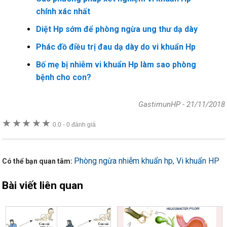
chính xác nhất
Diệt Hp sớm để phòng ngừa ung thư dạ dày
Phác đồ điều trị đau dạ dày do vi khuẩn Hp
Bố mẹ bị nhiễm vi khuẩn Hp làm sao phòng
bệnh cho con?
GastimunHP
-
21/11/2018
★
★
★
★
★
0.0
-
0 đánh giá
Phòng ngừa nhiễm khuẩn hp
Vi khuẩn HP
,
Có thể bạn quan tâm:
Bài viết liên quan