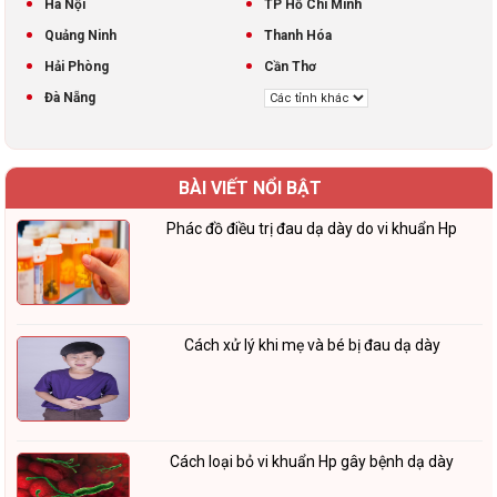
Hà Nội
TP Hồ Chí Minh
Quảng Ninh
Thanh Hóa
Hải Phòng
Cần Thơ
Đà Nẵng
BÀI VIẾT NỔI BẬT
Phác đồ điều trị đau dạ dày do vi khuẩn Hp
Cách xử lý khi mẹ và bé bị đau dạ dày
Cách loại bỏ vi khuẩn Hp gây bệnh dạ dày