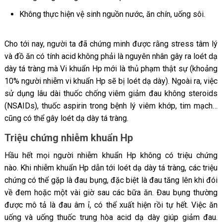
Không thực hiện vệ sinh nguồn nước, ăn chín, uống sôi.
Cho tới nay, người ta đã chứng minh được rằng stress tâm lý
và đồ ăn có tính acid không phải là nguyên nhân gây ra loét dạ
dày tá tràng mà Vi khuẩn Hp mới là thủ phạm thật sự (khoảng
10% người nhiễm vi khuẩn Hp sẽ bị loét dạ dày). Ngoài ra, việc
sử dụng lâu dài thuốc chống viêm giảm đau không steroids
(NSAIDs), thuốc aspirin trong bệnh lý viêm khớp, tim mạch…
cũng có thể gây loét dạ dày tá tràng.
Triệu chứng nhiễm khuẩn Hp
Hầu hết mọi người nhiễm khuẩn Hp không có triệu chứng
nào. Khi nhiễm khuẩn Hp dẫn tới loét dạ dày tá tràng, các triệu
chứng có thể gặp là đau bụng, đặc biệt là đau tăng lên khi đói
về đem hoặc một vài giờ sau các bữa ăn. Đau bụng thường
được mô tả là đau âm ỉ, có thể xuất hiện rồi tự hết. Việc ăn
uống và uống thuốc trung hòa acid dạ dày giúp giảm đau.