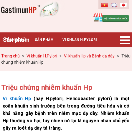
Gastimunhp
Sản phẩm
TRANG CHỦ
SẢN PHẨM
VI KHUẨN H.PYLORI
BỆNH DẠ DÀY
TIN TỨC – SỰ KIỆN
HƯỚNG DẪN MUA HÀNG
Trang chủ
»
Vi khuẩn H.Pylori
»
Vi khuẩn Hp và Bệnh dạ dày
»
Triệu
chứng nhiễm khuẩn Hp
CHUYÊN GIA TƯ VẤN
Triệu chứng nhiễm khuẩn Hp
Vi khuẩn Hp
(hay H.pylori, Helicobacter pylori) là một
xoắn khuẩn sinh trưởng bên trong đường tiêu hóa và có
khả năng gây bệnh trên niêm mạc dạ dày. Nhiễm khuẩn
Hp thường vô hại, tuy nhiên nó lại là nguyên nhân chủ yếu
gây ra loét dạ dày tá tràng.