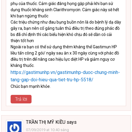
phụ của thuốc. Cảm giác đắng họng gặp phải khi bạn sử
dụng thuốc kháng sinh Clarithromycin. Cảm giác này sẽ hết
khi bạn ngừng thuốc
Các triệu chứng như đau bụng buồn nôn là do bệnh lý dạ dày
gây ra, bạn nên cố gắng tuân thủ điều trị theo đúng phác đồ
bs đã chỉ định thì các biểu hiện khó chịu đó sẽ dần có cải
thiện tốt hơn
Ngoài ra bạn có thể sử dụng thêm kháng thể Gastimun HP
liều tấn công 2 gói/ ngày sau ăn x 30 ngày cùng với phác đồ
điều trị trên để nâng cao hiệu lực diệt HP và giảm nguy cơ
kháng thuốc.
https://gastimunhp.vn/gastimunhp-duoc-chung-minh-
tang-gap-doi-hieu-qua-tiet-tru-hp-5518/
Chúc bạn mạnh khỏe.
Trả lời
TRẦN THỊ MỸ KIỀU
says
07/09/2019 at 10:40 sáng