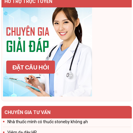
HỖ TRỢ TRỰC TUYẾN
CHUYÊN GIA TƯ VẤN
Nhà thuốc mình có thuốc stoneby không ạh
Viêm dạ dày HP