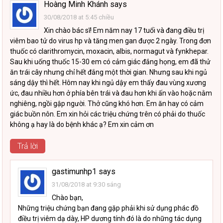
Hoàng Minh Khánh
says
30/08/2018 at 5:45 chiều
Xin chào bác sĩ! Em năm nay 17 tuổi và đang điều trị
viêm bao tử do virus hp và tăng men gan được 2 ngày. Trong đơn
thuốc có clarithromycin, moxacin, albis, normagut và fynkhepar.
Sau khi uống thuốc 15-30 em có cảm giác đắng họng, em đã thử
ăn trái cây nhưng chỉ hết đắng một thời gian. Nhưng sau khi ngủ
sáng dậy thì hết. Hôm nay khi ngủ dậy em thấy đau vùng xương
ức, đau nhiều hơn ở phía bên trái và đau hơn khi ấn vào hoặc nằm
nghiêng, ngồi gập người. Thở cũng khó hơn. Em ăn hay có cảm
giác buồn nôn. Em xin hỏi các triệu chứng trên có phải do thuốc
không ạ hay là do bệnh khác ạ? Em xin cảm ơn
Trả lời
gastimunhp1
says
31/08/2018 at 9:30 sáng
Chào bạn,
Những triệu chứng bạn đang gặp phải khi sử dụng phác đồ
điều trị viêm dạ dày, HP dương tính đó là do những tác dụng