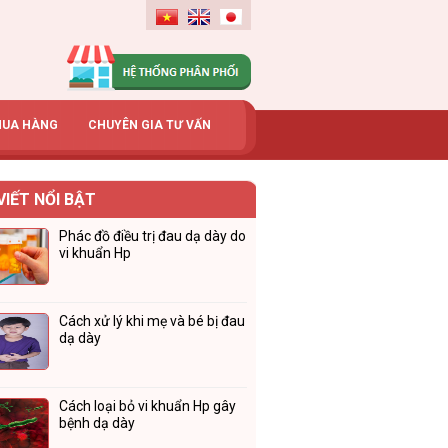
MUA HÀNG
CHUYÊN GIA TƯ VẤN
VIẾT NỔI BẬT
Phác đồ điều trị đau dạ dày do
vi khuẩn Hp
Cách xử lý khi mẹ và bé bị đau
dạ dày
Cách loại bỏ vi khuẩn Hp gây
bệnh dạ dày