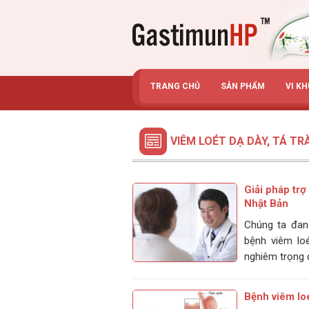
Gastimunhp
TRANG CHỦ
SẢN PHẨM
VI K
VIÊM LOÉT DẠ DÀY, TÁ TR
Giải pháp trợ
Nhật Bản
Chúng ta đang
bệnh viêm loé
nghiêm trọng d
Bệnh viêm loé