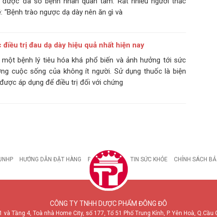
 được đa số bệnh nhân quan tâm. Rất nhiều người thắc
: “Bệnh trào ngược dạ dày nên ăn gì và
điều trị đau dạ dày hiệu quả nhất hiện nay
 một bệnh lý tiêu hóa khá phổ biến và ảnh hưởng tới sức
ợng cuộc sống của không ít người. Sử dụng thuốc là biện
được áp dụng để điều trị đối với chứng
UNHP
HƯỚNG DẪN ĐẶT HÀNG
BỆNH DẠ DÀY
TIN SỨC KHỎE
CHÍNH SÁCH BẢ
CÔNG TY TNHH DƯỢC PHẨM ĐÔNG ĐÔ
1 và Tầng 4, Toà nhà Home City, số 177, Tổ 51 Phố Trung Kính, P. Yên Hoà, Q.Cầu 