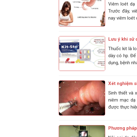
Viêm loét dạ 
Trước đây, vi
nay viêm loét
Lưu ý khi sử 
Thuốc kit là 
dày có hp. Để
dụng, bệnh nhâ
Xét nghiệm si
Sinh thiết và
niêm mạc dạ 
được thực hiệ
Phương pháp 