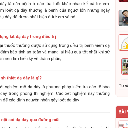
dày là căn bệnh ở các lứa tuổi khác nhau kể cả trẻ em.
êm loét dạ dày thường là bệnh của người lớn nhưng ngày
 dạ dày đã được phát hiện ở trẻ em và nó
dụng kit dạ dày trong điều trị
loại thuốc thường được sử dụng trong điều trị bệnh viêm dạ
 đảm bảo tính an toàn và mang lại hiệu quả tốt nhất khi sử
n nên tìm hiểu kỹ về thành phần,
nh thiết dạ dày là gì?
Tư v
 xét nghiệm mô dạ dày là phương pháp kiểm tra các tế bào
dày trong phòng thí nghiệm. Các xét nghiệm này thường
n để xác định nguyên nhân gây loét dạ dày
BÀI
nội soi dạ dày qua đường mũi