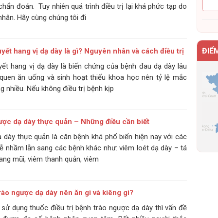
chẩn đoán. Tuy nhiên quá trình điều trị lại khá phức tạp do
nhân. Hãy cùng chúng tôi đi
ĐIỂ
ết hang vị dạ dày là gì? Nguyên nhân và cách điều trị
ết hang vị dạ dày là biến chứng của bệnh đau dạ dày lâu
 quen ăn uống và sinh hoạt thiếu khoa học nên tỷ lệ mắc
 nhiều. Nếu không điều trị bệnh kịp
ược dạ dày thực quản – Những điều cần biết
 dày thực quản là căn bệnh khá phổ biến hiện nay với các
 dễ nhầm lẫn sang các bệnh khác như: viêm loét dạ dày – tá
oang mũi, viêm thanh quản, viêm
ào ngược dạ dày nên ăn gì và kiêng gì?
 sử dụng thuốc điều trị bệnh trào ngược dạ dày thì vấn đề