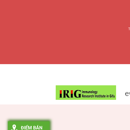
T
ĐIỂM BÁN