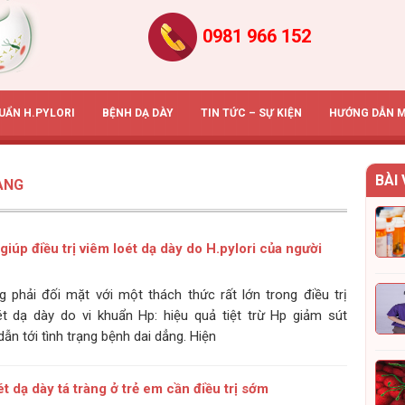
0981 966 152
HUẨN H.PYLORI
BỆNH DẠ DÀY
TIN TỨC – SỰ KIỆN
HƯỚNG DẪN 
BÀI 
ÀNG
 giúp điều trị viêm loét dạ dày do H.pylori của người
 phải đối mặt với một thách thức rất lớn trong điều trị
t dạ dày do vi khuẩn Hp: hiệu quả tiệt trừ Hp giảm sút
ẫn tới tình trạng bệnh dai dẳng. Hiện
t dạ dày tá tràng ở trẻ em cần điều trị sớm