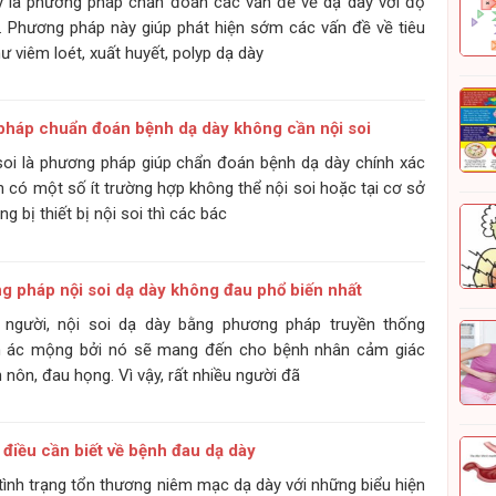
y là phương pháp chẩn đoán các vấn đề về dạ dày với độ
. Phương pháp này giúp phát hiện sớm các vấn đề về tiêu
ư viêm loét, xuất huyết, polyp dạ dày
háp chuẩn đoán bệnh dạ dày không cần nội soi
 soi là phương pháp giúp chẩn đoán bệnh dạ dày chính xác
n có một số ít trường hợp không thể nội soi hoặc tại cơ sở
g bị thiết bị nội soi thì các bác
 pháp nội soi dạ dày không đau phổ biến nhất
u người, nội soi dạ dày bằng phương pháp truyền thống
n ác mộng bởi nó sẽ mang đến cho bệnh nhân cảm giác
 nôn, đau họng. Vì vậy, rất nhiều người đã
điều cần biết về bệnh đau dạ dày
 tình trạng tổn thương niêm mạc dạ dày với những biểu hiện