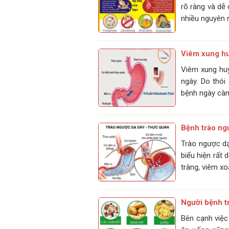
rõ ràng và dễ 
nhiều nguyên 
Viêm xung huy
Viêm xung huy
ngày. Do thói
bệnh ngày càng
Bệnh trào ng
Trào ngược dạ
biểu hiện rất
tràng, viêm x
Người bệnh tr
Bên cạnh việc