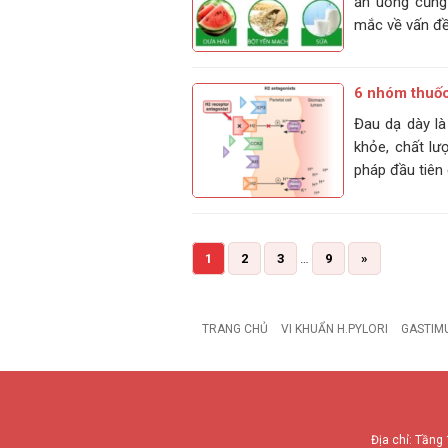
ăn uống cũng
mắc về vấn đề
6 nhóm thuốc 
Đau dạ dày là
khỏe, chất lư
pháp đầu tiên 
1
2
3
…
9
»
TRANG CHỦ
VI KHUẨN H.PYLORI
GASTIM
Địa chỉ: Tầng 