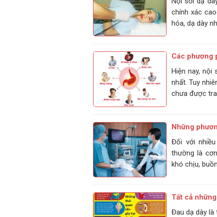
Nội soi dạ dà
chính xác cao
hóa, dạ dày nh
Các phương p
Hiện nay, nội
nhất. Tuy nhiê
chưa được tran
Những phương
Đối với nhiề
thường là cơ
khó chịu, buồn
Tất cả những 
Đau dạ dày là