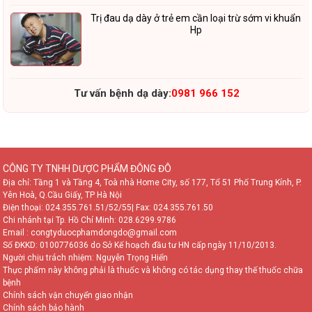
Trị đau dạ dày ở trẻ em cần loại trừ sớm vi khuẩn
Hp
Tư vấn bệnh dạ dày:
0981 966 152
CÔNG TY TNHH DƯỢC PHẨM ĐÔNG ĐÔ
Địa chỉ: Tầng 1 và Tầng 4, Toà nhà Home City, số 177, Tổ 51 Phố Trung Kính, P.
Yên Hoà, Q.Cầu Giấy, TP Hà Nội
Điện thoại:
024.355.761.51/52/55
| Fax: 024.355.761.50
Chi nhánh tại Tp. Hồ Chí Minh:
028.6299.9786
Email : congtyduocphamdongdo@gmail.com
Số ĐKKD: 0100776036 do Sở Kế hoạch đầu tư HN cấp ngày 11/10/2013.
Người chịu trách nhiệm: Nguyễn Trọng Hiển
Thực phẩm này không phải là thuốc và không có tác dụng thay thế thuốc chữa
bệnh
Chính sách vận chuyển giao nhận
Chính sách bảo hành