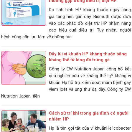
thường gặp trong điều trị diệt HP
Do tình hình HP kháng thuốc ngày càng
gia tăng nên gần đây, Bismuth được đưa
vào các phác đồ diệt trừ HP nhằm nâng
cao hiệu quả điều trị. Tuy nhiên, người
bệnh cũng cần lưu tâm về những tác
Đẩy lùi vi khuẩn HP kháng thuốc bằng
kháng thể từ lòng đỏ trứng gà
Công ty EW Nutrition Japan công bố kết
quả nghiên cứu về kháng thể IgY kháng vi
khuẩn Hp hỗ trợ kiểm soát mầm bệnh gây
viêm loét và ung thư dạ dày. Công ty EW
Nutrition Japan, tiền
Cách xử trí khi trong gia đình có người
nhiễm HP
Hp là tên gọi tắt của vi khuẩnHelicobacter