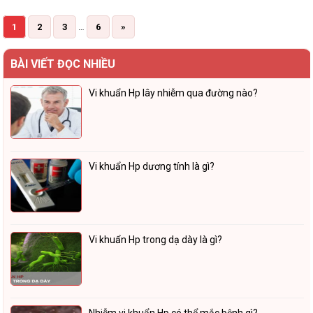
1
2
3
…
6
»
BÀI VIẾT ĐỌC NHIỀU
Vi khuẩn Hp lây nhiễm qua đường nào?
Vi khuẩn Hp dương tính là gì?
Vi khuẩn Hp trong dạ dày là gì?