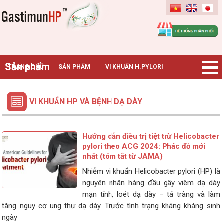
Gastimunhp
Sản phẩm
TRANG CHỦ
SẢN PHẨM
VI KHUẨN H.PYLORI
BỆNH DẠ DÀY
TIN TỨC – SỰ KIỆN
HƯỚNG DẪN MUA HÀNG
VI KHUẨN HP VÀ BỆNH DẠ DÀY
CHUYÊN GIA TƯ VẤN
Hướng dẫn điều trị tiệt trừ Helicobacter
pylori theo ACG 2024: Phác đồ mới
nhất (tóm tắt từ JAMA)
Nhiễm vi khuẩn Helicobacter pylori (HP) là
nguyên nhân hàng đầu gây viêm dạ dày
mạn tính, loét dạ dày – tá tràng và làm
tăng nguy cơ ung thư dạ dày. Trước tình trạng kháng kháng sinh
ngày