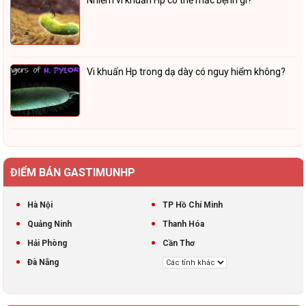
Nhiễm vi khuẩn Hp có thể mắc bệnh gì?
Vi khuẩn Hp trong dạ dày có nguy hiểm không?
ĐIỂM BÁN GASTIMUNHP
Hà Nội
TP Hồ Chí Minh
Quảng Ninh
Thanh Hóa
Hải Phòng
Cần Thơ
Đà Nẵng