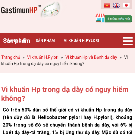
Gastimunhp
Sản phẩm
TRANG CHỦ
SẢN PHẨM
VI KHUẨN H.PYLORI
BỆNH DẠ DÀY
TIN TỨC – SỰ KIỆN
HƯỚNG DẪN MUA HÀNG
Trang chủ
»
Vi khuẩn H.Pylori
»
Vi khuẩn Hp và Bệnh dạ dày
»
Vi
khuẩn Hp trong dạ dày có nguy hiểm không?
CHUYÊN GIA TƯ VẤN
Vi khuẩn Hp trong dạ dày có nguy hiểm
không?
Có trên 50% dân số thế giới có vi khuẩn Hp trong dạ dày
(tên đầy đủ là Helicobacter pylori hay H.pylori), khoảng
20% trong số đó sẽ chuyển thành bệnh dạ dày, với 6% bị
Loét dạ dày-tá tràng, 1% bị Ung thư dạ dày. Mặc dù có tới