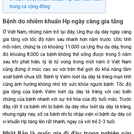
trong cả cộng đồng
Bệnh do nhiễm khuẩn Hp ngày càng gia tăng
Ở Việt Nam, những năm trở lại đây, Ung thư dạ dày ngày càng
gia tăng với tốc độ năm sau nhanh hơn năm trước. Ước tính
mỗi năm, chúng ta có khoảng 11.000 ca Ung thư dạ dày, trong
đó khoảng 8.000 ca bệnh không thể sống được trong 5 năm
sau khi phát hiện, tỷ lệ tử vong trong một năm ở Việt Nam
cũng đứng ở mức cao so với trên thế giới do khả năng tầm
soát bệnh chưa tốt. Bệnh lý Viêm loét dạ dày tá tràng mạn tính
cũng ảnh hưởng không nhỏ tới sức khỏe người bệnh. Tốc độ
gia tăng của bệnh Viêm loét dạ dày tá tràng với các biến
chứng của bệnh nhanh với sự trẻ hóa của độ tuổi mắc. Trước
đây, rất ít ca bệnh nhi bị bệnh dạ dày như loét dạ dày tá tràng,
nhưng ngày nay, số ca bệnh nhi bị nhập viện vì bệnh dạ dày có
vi khuẩn Hp tăng lên rất nhanh, ngay cả với trẻ 2-3 tuổi.
Nhật Bản là quốc gia đi đầu trong nghiên cứu