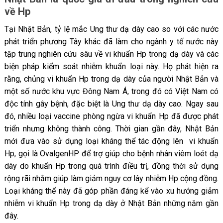
về Hp
Tại Nhật Bản, tỷ lệ mắc Ung thư dạ dày cao so với các nước
phát triển phương Tây khác đã làm cho ngành y tế nước này
tập trung nghiên cứu sâu về vi khuẩn Hp trong dạ dày và các
biện pháp kiểm soát nhiễm khuẩn loại này. Họ phát hiện ra
rằng, chủng vi khuẩn Hp trong dạ dày của người Nhật Bản và
một số nước khu vực Đông Nam Á, trong đó có Việt Nam có
độc tính gây bệnh, đặc biệt là Ung thư dạ dày cao. Ngay sau
đó, nhiều loại vaccine phòng ngừa vi khuẩn Hp đã được phát
triển nhưng không thành công. Thời gian gần đây, Nhật Bản
mới đưa vào sử dụng loại kháng thể tác động lên vi khuẩn
Hp, gọi là OvalgenHP để trợ giúp cho bệnh nhân viêm loét dạ
dày do khuẩn Hp trong quá trình điều trị, đồng thời sử dụng
rộng rãi nhằm giúp làm giảm nguy cơ lây nhiễm Hp cộng đồng.
Loại kháng thể này đã góp phần đáng kể vào xu hướng giảm
nhiễm vi khuẩn Hp trong dạ dày ở Nhật Bản những năm gần
đây.