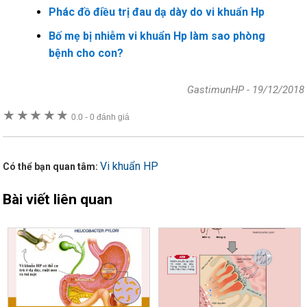
Phác đồ điều trị đau dạ dày do vi khuẩn Hp
Bố mẹ bị nhiễm vi khuẩn Hp làm sao phòng
bệnh cho con?
GastimunHP
-
19/12/2018
★
★
★
★
★
0.0
-
0 đánh giá
Vi khuẩn HP
Có thể bạn quan tâm:
Bài viết liên quan