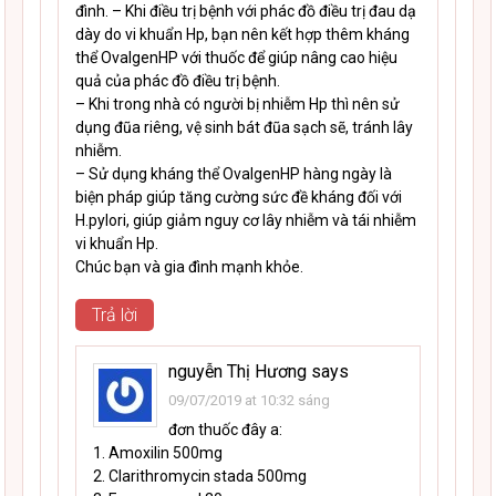
đình. – Khi điều trị bệnh với phác đồ điều trị đau dạ
dày do vi khuẩn Hp, bạn nên kết hợp thêm kháng
thể OvalgenHP với thuốc để giúp nâng cao hiệu
quả của phác đồ điều trị bệnh.
– Khi trong nhà có người bị nhiễm Hp thì nên sử
dụng đũa riêng, vệ sinh bát đũa sạch sẽ, tránh lây
nhiễm.
– Sử dụng kháng thể OvalgenHP hàng ngày là
biện pháp giúp tăng cường sức đề kháng đối với
H.pylori, giúp giảm nguy cơ lây nhiễm và tái nhiễm
vi khuẩn Hp.
Chúc bạn và gia đình mạnh khỏe.
Trả lời
nguyễn Thị Hương
says
09/07/2019 at 10:32 sáng
đơn thuốc đây a:
1. Amoxilin 500mg
2. Clarithromycin stada 500mg