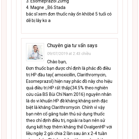
3. Esomeprazol 20mg
4. Magne _B6 Stada
bác sĩ xem đơn thuốc này ổn khôbé 5 tuổi có
dễ bị lây ko a
Chuyên gia tư vấn
says
09/07/2019 at 2:43 chiều
Chào bạn,
Đơn thuốc bạn được chỉ định là phác đồ điều
trị HP đầu tay( amoxicillin, Clarithromycin,
Esomeprazol) hiện nay phác đồ này cho hiệu
quả điều trị HP rất thấp(34.5% theo nghiên
cứu của BS Bùi Chí Nam 2016) nguyên nhân
là do vi khuẩn HP đề kháng kháng sinh đặc
biệt là kháng Clarithromycin. Chính vì vậy
bạn nên cố gắng tuân thủ sử dụng thuốc
theo chỉ định điều trị, ngoài ra bạn nên sử
dụng kết hợp thêm kháng thể OvalgenHP với
liều ngày 2 gói chia 2 lần sau ăn x 2-4 tuần