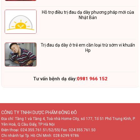
Hỗ trợ điều trị đau dạ dày phương pháp mới của
Nhật Bản
Trị đau dạ dày ở trẻ em cần loại trừ sớm vi khuẩn
Hp
Tư vấn bệnh dạ dày:
0981 966 152
CÔNG TY TNHH DƯỢC PHẨM ĐÔNG ĐÔ
Địa chỉ: Tầng 1 và Tầng 4, Toà nhà Home City, số 177, Tổ 51 Phố Trung Kính, P.
Yên Hoà, Q.Cầu Giấy, TP Hà Nội
Điện thoại:
024.355.761.51/52/55
| Fax: 024.355.761.50
Chi nhánh tại Tp. Hồ Chí Minh:
028.6299.9786