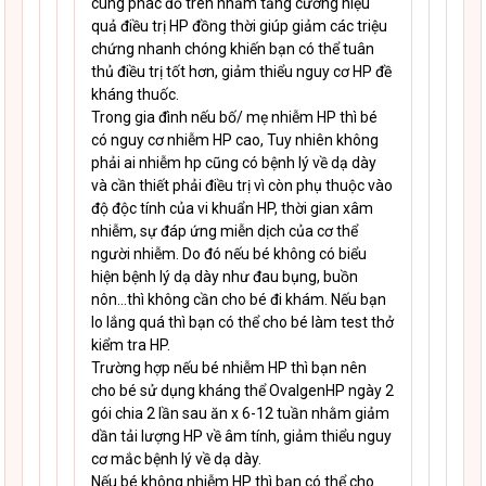
cùng phác đồ trên nhằm tăng cường hiệu
quả điều trị HP đồng thời giúp giảm các triệu
chứng nhanh chóng khiến bạn có thể tuân
thủ điều trị tốt hơn, giảm thiểu nguy cơ HP đề
kháng thuốc.
Trong gia đình nếu bố/ mẹ nhiễm HP thì bé
có nguy cơ nhiễm HP cao, Tuy nhiên không
phải ai nhiễm hp cũng có bệnh lý về dạ dày
và cần thiết phải điều trị vì còn phụ thuộc vào
độ độc tính của vi khuẩn HP, thời gian xâm
nhiễm, sự đáp ứng miễn dịch của cơ thể
người nhiễm. Do đó nếu bé không có biểu
hiện bệnh lý dạ dày như đau bụng, buồn
nôn…thì không cần cho bé đi khám. Nếu bạn
lo lắng quá thì bạn có thể cho bé làm test thở
kiểm tra HP.
Trường hợp nếu bé nhiễm HP thì bạn nên
cho bé sử dụng kháng thể OvalgenHP ngày 2
gói chia 2 lần sau ăn x 6-12 tuần nhằm giảm
dần tải lượng HP về âm tính, giảm thiểu nguy
cơ mắc bệnh lý về dạ dày.
Nếu bé không nhiễm HP thì bạn có thể cho