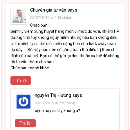
Chuyên gia tư vấn
says
08/07/2019 at 4:13 chiều
Chào bạn,
Bệnh lý viêm xung huyết hang môn vị mức độ vừa, nhiễm HP
dương tính tuy không nguy hiểm nhưng nếu bạn không điều
trị thì bệnh lý có thể diễn biến nặng hơn như loét, chảy máu
dạ dày….. Bởi vậy bạn nên cố gắng tuân thủ điều trị theo chỉ
định của bác sỹ. Bạn có thể gửi lại đơn thuốc cụ thể để chúng
tôi tư vấn thêm cho bạn.
Chúc bạn mạnh khỏe
Trả lời
nguyễn Thị Hương
says
09/07/2019 at 7:57 sáng
bệnh này có lây không a?
Trả lời