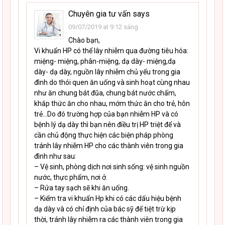
Chuyên gia tư vấn
says
09/07/2019 at 9:12 sáng
Chào bạn,
Vi khuẩn HP có thể lây nhiễm qua đường tiêu hóa:
miệng- miệng, phân-miệng, dạ dày- miệng,dạ
dày- dạ dày, nguồn lây nhiễm chủ yếu trong gia
đình do thói quen ăn uống và sinh hoạt cùng nhau
như ăn chung bát đũa, chung bát nước chấm,
khắp thức ăn cho nhau, mớm thức ăn cho trẻ, hôn
trẻ…Do đó trường hợp của bạn nhiễm HP và có
bệnh lý dạ dày thì bạn nên điều trị HP triệt để và
cần chủ động thực hiện các biện pháp phòng
tránh lây nhiễm HP cho các thành viên trong gia
đình như sau:
– Vệ sinh, phòng dịch nơi sinh sống: vệ sinh nguồn
nước, thực phẩm, nơi ở.
– Rửa tay sạch sẽ khi ăn uống.
– Kiểm tra vi khuẩn Hp khi có các dấu hiệu bệnh
dạ dày và có chỉ định của bác sỹ để tiệt trừ kịp
thời, tránh lây nhiễm ra các thành viên trong gia