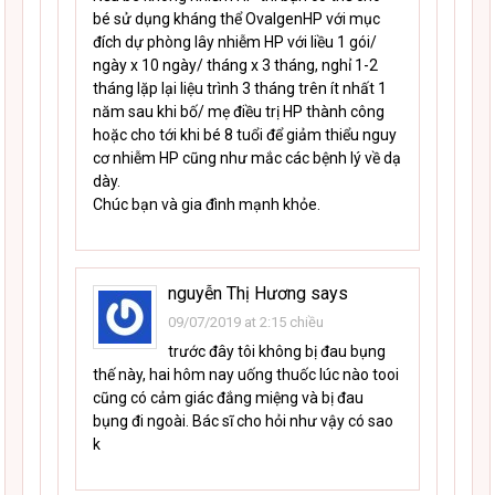
bé sử dụng kháng thể OvalgenHP với mục
đích dự phòng lây nhiễm HP với liều 1 gói/
ngày x 10 ngày/ tháng x 3 tháng, nghỉ 1-2
tháng lặp lại liệu trình 3 tháng trên ít nhất 1
năm sau khi bố/ mẹ điều trị HP thành công
hoặc cho tới khi bé 8 tuổi để giảm thiểu nguy
cơ nhiễm HP cũng như mắc các bệnh lý về dạ
dày.
Chúc bạn và gia đình mạnh khỏe.
nguyễn Thị Hương
says
09/07/2019 at 2:15 chiều
trước đây tôi không bị đau bụng
thế này, hai hôm nay uống thuốc lúc nào tooi
cũng có cảm giác đắng miệng và bị đau
bụng đi ngoài. Bác sĩ cho hỏi như vậy có sao
k