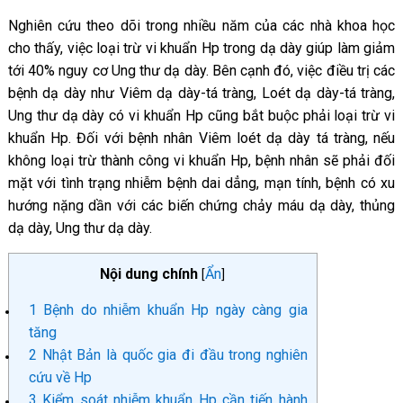
Nghiên cứu theo dõi trong nhiều năm của các nhà khoa học
cho thấy, việc loại trừ vi khuẩn Hp trong dạ dày giúp làm giảm
tới 40% nguy cơ Ung thư dạ dày. Bên cạnh đó, việc điều trị các
bệnh dạ dày như Viêm dạ dày-tá tràng, Loét dạ dày-tá tràng,
Ung thư dạ dày có vi khuẩn Hp cũng bắt buộc phải loại trừ vi
khuẩn Hp. Đối với bệnh nhân Viêm loét dạ dày tá tràng, nếu
không loại trừ thành công vi khuẩn Hp, bệnh nhân sẽ phải đối
mặt với tình trạng nhiễm bệnh dai dẳng, mạn tính, bệnh có xu
hướng nặng dần với các biến chứng chảy máu dạ dày, thủng
dạ dày, Ung thư dạ dày.
Nội dung chính
Ẩn
[
]
1
Bệnh do nhiễm khuẩn Hp ngày càng gia
tăng
2
Nhật Bản là quốc gia đi đầu trong nghiên
cứu về Hp
3
Kiểm soát nhiễm khuẩn Hp cần tiến hành