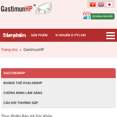
Gastimunhp
Sản phẩm
TRANG CHỦ
SẢN PHẨM
VI KHUẨN H.PYLORI
BỆNH DẠ DÀY
TIN TỨC – SỰ KIỆN
HƯỚNG DẪN MUA HÀNG
Trang chủ
»
GastimunHP
CHUYÊN GIA TƯ VẤN
GASTIMUNHP
KHÁNG THỂ OVALGENHP
CHỨNG MINH LÂM SÀNG
CÂU HỎI THƯỜNG GẶP
Thực Phẩm Bảo Vệ Sức Khỏe