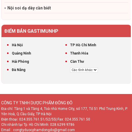
Nội soi dạ dày cần biết
ĐIỂM BÁN GASTIMUNHP
Hà Nội
TP Hồ Chí Minh
Quảng Ninh
Thanh Hóa
Hải Phòng
Cần Thơ
Đà Nẵng
CÔNG TY TNHH DƯỢC PHẨM ĐÔNG ĐÔ
Địa chỉ: Tầng 1 và Tầng 4, Toà nhà Home City, số 177, Tổ 51 Phố Trung Kính, P.
Yên Hoà, Q.Cầu Giấy, TP Hà Nội
Điện thoại:
024.355.761.51/52/55
| Fax: 024.355.761.50
Chi nhánh tại Tp. Hồ Chí Minh:
028.6299.9786
Email : congtyduocphamdongdo@gmail.com