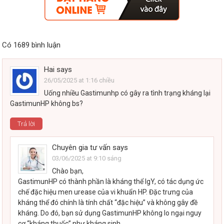
Có 1689 bình luận
Hai
says
26/05/2025 at 1:16 chiều
Uống nhiều Gastimunhp có gây ra tình trạng kháng lại
GastimunHP không bs?
Trả lời
Chuyên gia tư vấn
says
03/06/2025 at 9:10 sáng
Chào bạn,
GastimunHP có thành phần là kháng thể IgY, có tác dụng ức
chế đặc hiệu men urease của vi khuẩn HP. Đặc trưng của
kháng thể đó chính là tính chất “đặc hiệu” và không gây đề
kháng. Do đó, bạn sử dụng GastimunHP không lo ngại nguy
cơ “kháng thuốc” như kháng sinh.