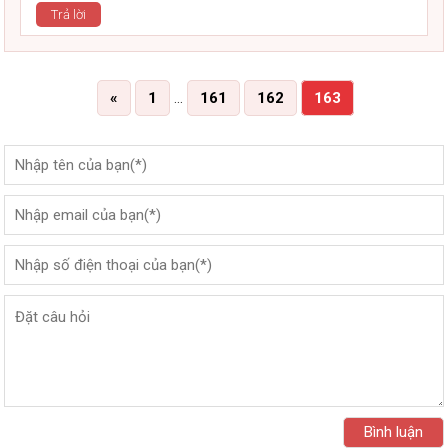
Trả lời
«
1
…
161
162
163