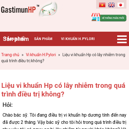
Gastimunhp
Sản phẩm
TRANG CHỦ
SẢN PHẨM
VI KHUẨN H.PYLORI
BỆNH DẠ DÀY
TIN TỨC – SỰ KIỆN
HƯỚNG DẪN MUA HÀNG
Trang chủ
»
Vi khuẩn H.Pylori
»
Liệu vi khuẩn Hp có lây nhiễm trong
quá trình điều trị không?
CHUYÊN GIA TƯ VẤN
Liệu vi khuẩn Hp có lây nhiễm trong quá
trình điều trị không?
Hỏi:
Chào bác sỹ. Tôi đang điều trị vi khuẩn hp dương tính đến nay
đã được 2 tháng. Vậy bác sỹ cho tôi hỏi trong quá trình điều trị