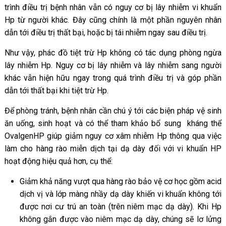
trình điều trị bệnh nhân vẫn có nguy cơ bị lây nhiễm vi khuẩn
Hp từ người khác. Đây cũng chính là một phần nguyên nhân
dẫn tới điều trị thất bại, hoặc bị tái nhiễm ngay sau điều trị.
Như vậy, phác đồ tiệt trừ Hp không có tác dụng phòng ngừa
lây nhiễm Hp. Nguy cơ bị lây nhiễm và lây nhiễm sang người
khác vẫn hiện hữu ngay trong quá trình điều trị và góp phần
dẫn tới thất bại khi tiệt trừ Hp.
Để phòng tránh, bệnh nhân cần chú ý tới các biện pháp vệ sinh
ăn uống, sinh hoạt và có thể tham khảo bổ sung kháng thể
OvalgenHP giúp giảm nguy cơ xâm nhiễm Hp thông qua việc
làm cho hàng rào miễn dịch tại dạ dày đối với vi khuẩn HP
hoạt động hiệu quả hơn, cụ thể:
Giảm khả năng vượt qua hàng rào bảo vệ cơ học gồm acid
dịch vị và lớp màng nhầy dạ dày khiến vi khuẩn không tới
được nơi cư trú an toàn (trên niêm mạc dạ dày). Khi Hp
không gắn được vào niêm mạc dạ dày, chúng sẽ lơ lửng