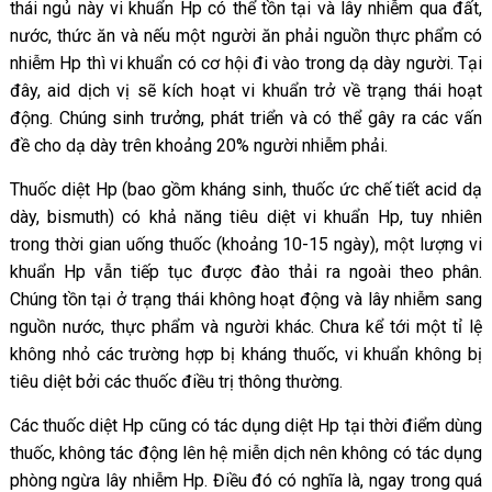
thái ngủ này vi khuẩn Hp có thể tồn tại và lây nhiễm qua đất,
nước, thức ăn và nếu một người ăn phải nguồn thực phẩm có
nhiễm Hp thì vi khuẩn có cơ hội đi vào trong dạ dày người. Tại
đây, aid dịch vị sẽ kích hoạt vi khuẩn trở về trạng thái hoạt
động. Chúng sinh trưởng, phát triển và có thể gây ra các vấn
đề cho dạ dày trên khoảng 20% người nhiễm phải.
Thuốc diệt Hp (bao gồm kháng sinh, thuốc ức chế tiết acid dạ
dày, bismuth) có khả năng tiêu diệt vi khuẩn Hp, tuy nhiên
trong thời gian uống thuốc (khoảng 10-15 ngày), một lượng vi
khuẩn Hp vẫn tiếp tục được đào thải ra ngoài theo phân.
Chúng tồn tại ở trạng thái không hoạt động và lây nhiễm sang
nguồn nước, thực phẩm và người khác. Chưa kể tới một tỉ lệ
không nhỏ các trường hợp bị kháng thuốc, vi khuẩn không bị
tiêu diệt bởi các thuốc điều trị thông thường.
Các thuốc diệt Hp cũng có tác dụng diệt Hp tại thời điểm dùng
thuốc, không tác động lên hệ miễn dịch nên không có tác dụng
phòng ngừa lây nhiễm Hp. Điều đó có nghĩa là, ngay trong quá