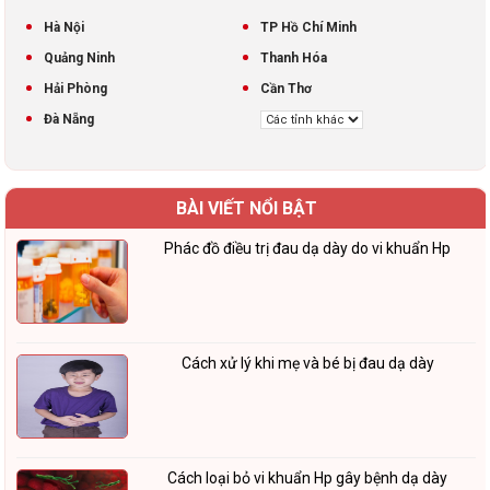
Hà Nội
TP Hồ Chí Minh
Quảng Ninh
Thanh Hóa
Hải Phòng
Cần Thơ
Đà Nẵng
BÀI VIẾT NỔI BẬT
Phác đồ điều trị đau dạ dày do vi khuẩn Hp
Cách xử lý khi mẹ và bé bị đau dạ dày
Cách loại bỏ vi khuẩn Hp gây bệnh dạ dày