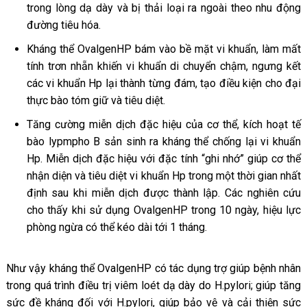
trong lòng dạ dày và bị thải loại ra ngoài theo nhu động
đường tiêu hóa.
Kháng thể OvalgenHP bám vào bề mặt vi khuẩn, làm mất
tính trơn nhẵn khiến vi khuẩn di chuyển chậm, ngưng kết
các vi khuẩn Hp lại thành từng đám, tạo điều kiện cho đại
thực bào tóm giữ và tiêu diệt.
Tăng cường miễn dịch đặc hiệu của cơ thể, kích hoạt tế
bào lypmpho B sản sinh ra kháng thể chống lại vi khuẩn
Hp. Miễn dịch đặc hiệu với đặc tính “ghi nhớ” giúp cơ thể
nhận diện và tiêu diệt vi khuẩn Hp trong một thời gian nhất
định sau khi miễn dịch được thành lập. Các nghiên cứu
cho thấy khi sử dụng OvalgenHP trong 10 ngày, hiệu lực
phòng ngừa có thể kéo dài tới 1 tháng.
Như vậy kháng thể OvalgenHP có tác dụng trợ giúp bệnh nhân
trong quá trình điều trị viêm loét dạ dày do H.pylori; giúp tăng
sức đề kháng đối với H.pylori, giúp bảo vệ và cải thiện sức