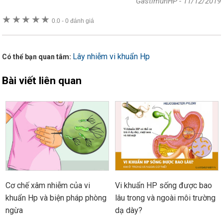
GastimunHP
-
11/12/2019
★
★
★
★
★
0.0
-
0 đánh giá
Lây nhiễm vi khuẩn Hp
Có thể bạn quan tâm:
Bài viết liên quan
Cơ chế xâm nhiễm của vi
Vi khuẩn HP sống được bao
khuẩn Hp và biện pháp phòng
lâu trong và ngoài môi trường
ngừa
dạ dày?