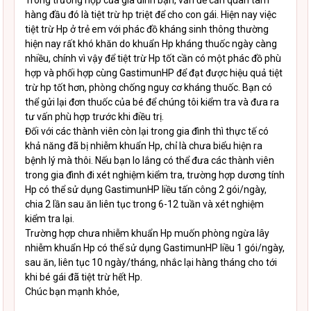
Trong trường hợp của gia đình bạn, vấn đề cần quan tâm
hàng đầu đó là tiệt trừ hp triệt để cho con gái. Hiện nay việc
tiệt trừ Hp ở trẻ em với phác đồ kháng sinh thông thường
hiện nay rất khó khăn do khuẩn Hp kháng thuốc ngày càng
nhiều, chính vì vậy để tiệt trừ Hp tốt cần có một phác đồ phù
hợp và phối hợp cùng GastimunHP để đạt được hiệu quả tiệt
trừ hp tốt hơn, phòng chống nguy cơ kháng thuốc. Bạn có
thể gửi lại đơn thuốc của bé để chúng tôi kiểm tra và đưa ra
tư vấn phù hợp trước khi điều trị.
Đối với các thành viên còn lại trong gia đình thì thực tế có
khả năng đã bị nhiễm khuẩn Hp, chỉ là chưa biểu hiện ra
bệnh lý mà thôi. Nếu bạn lo lắng có thể đưa các thành viên
trong gia đình đi xét nghiệm kiểm tra, trường hợp dương tính
Hp có thể sử dụng GastimunHP liều tấn công 2 gói/ngày,
chia 2 lần sau ăn liên tục trong 6-12 tuần và xét nghiệm
kiểm tra lại.
Trường hợp chưa nhiễm khuẩn Hp muốn phòng ngừa lây
nhiễm khuẩn Hp có thể sử dụng GastimunHP liều 1 gói/ngày,
sau ăn, liên tục 10 ngày/tháng, nhắc lại hàng tháng cho tới
khi bé gái đã tiệt trừ hết Hp.
Chúc bạn mạnh khỏe,