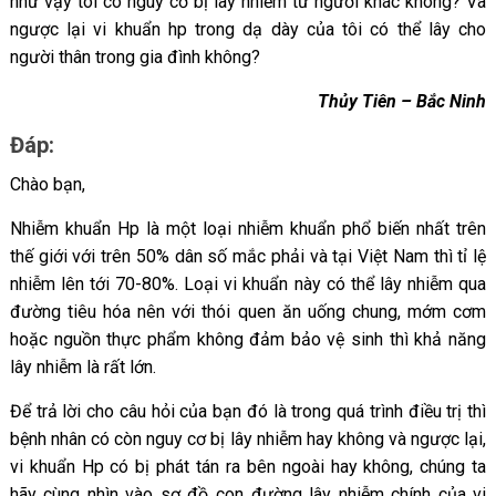
như vậy tôi có nguy cơ bị lây nhiễm từ người khác không? Và
ngược lại vi khuẩn hp trong dạ dày của tôi có thể lây cho
người thân trong gia đình không?
Thủy Tiên – Bắc Ninh
Đáp:
Chào bạn,
Nhiễm khuẩn Hp là một loại nhiễm khuẩn phổ biến nhất trên
thế giới với trên 50% dân số mắc phải và tại Việt Nam thì tỉ lệ
nhiễm lên tới 70-80%. Loại vi khuẩn này có thể lây nhiễm qua
đường tiêu hóa nên với thói quen ăn uống chung, mớm cơm
hoặc nguồn thực phẩm không đảm bảo vệ sinh thì khả năng
lây nhiễm là rất lớn.
Để trả lời cho câu hỏi của bạn đó là trong quá trình điều trị thì
bệnh nhân có còn nguy cơ bị lây nhiễm hay không và ngược lại,
vi khuẩn Hp có bị phát tán ra bên ngoài hay không, chúng ta
hãy cùng nhìn vào sơ đồ con đường lây nhiễm chính của vi