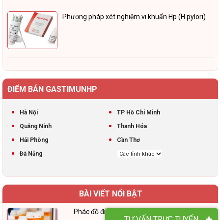
Phương pháp xét nghiệm vi khuẩn Hp (H.pylori)
ĐIỂM BÁN GASTIMUNHP
Hà Nội
TP Hồ Chí Minh
Quảng Ninh
Thanh Hóa
Hải Phòng
Cần Thơ
Đà Nẵng
BÀI VIẾT NỔI BẬT
Phác đồ điều trị đau dạ dày do vi khuẩn Hp
TƯ VẤN TRỰC TUYẾN