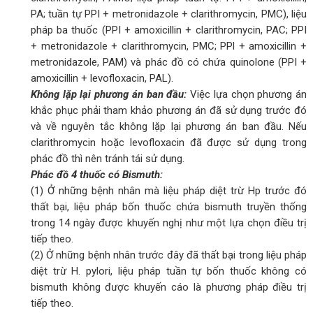
PA; tuần tự PPI + metronidazole + clarithromycin, PMC), liệu
pháp ba thuốc (PPI + amoxicillin + clarithromycin, PAC; PPI
+ metronidazole + clarithromycin, PMC; PPl + amoxicillin +
metronidazole, PAM) và phác đồ có chứa quinolone (PPI +
amoxicillin + levofloxacin, PAL).
Không lặp lại phương án ban đầu:
Việc lựa chọn phương án
khắc phục phải tham khảo phương án đã sử dụng trước đó
và về nguyên tắc không lặp lại phương án ban đầu. Nếu
clarithromycin hoặc levofloxacin đã được sử dụng trong
phác đồ thì nên tránh tái sử dụng.
Phác đồ 4 thuốc có Bismuth:
(1) Ở những bệnh nhân mà liệu pháp diệt trừ Hp trước đó
thất bại, liệu pháp bốn thuốc chứa bismuth truyền thống
trong 14 ngày được khuyến nghị như một lựa chọn điều trị
tiếp theo.
(2) Ở những bệnh nhân trước đây đã thất bại trong liệu pháp
diệt trừ H. pylori, liệu pháp tuần tự bốn thuốc không có
bismuth không được khuyến cáo là phương pháp điều trị
tiếp theo.