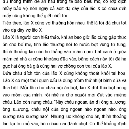
đủ thông minh để ẩn náu trong tế bào biểu mô, có lớp dịch
nhầy bảo vệ, nên ngay cả axit dạ dày của lão X có chua đến
mấy cũng không thể giết chết tôi.
Tiếp theo, lão X cùng vợ thường hôn nhau, thế là tôi đã chui tọt
vào dạ dày vợ lão X.
Lão X là người con hiếu thảo, khi ăn bao giờ lão cũng gắp thức
ăn cho bố mẹ, tính lão thường nói to nước bọt vung tứ tung,
thỉnh thoảng lão còn ho thẳng vào mâm cơm, bát canh ở giữa
mâm cả nhà ai cũng khoắng đũa vào; bằng cách này tôi đã hạ
gục hai ông bà già cùng hai vợ chồng con trai của lão X.
Đứa cháu đích tôn của lão X cũng không thoát khỏi tai hoạ.
Lão X có một thói quen xấu là dùng mồm thử nhiệt bình sữa và
thìa bột. Mỗi lần cho cháu nội ăn bột, lão X đút thìa bột nóng
vào mồm của mình, rồi nhè ra cho nguội mới đút vào miệng
cháu. Lão còn nựng cháu: “Này cháu ngoan, ăn đi ông s…ương,
ông s…ương, cháu nội của ông ngoan nào ngoan nào, ông
sương nào sương nào”. Những lúc không cho ăn, thỉnh thoảng
lão lại tru mỏ vào, hôn cháu cái đánh chụt. Có thể khẳng định