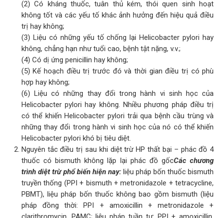
(2) Có kháng thuốc, tuân thủ kém, thói quen sinh hoạt
không tốt và các yếu tố khác ảnh hưởng đến hiệu quả điều
trị hay không;
(3) Liệu có những yếu tố chống lại Helicobacter pylori hay
không, chẳng hạn như tuổi cao, bệnh tật nặng, v.v.;
(4) Có dị ứng penicillin hay không;
(5) Kế hoạch điều trị trước đó và thời gian điều trị có phù
hợp hay không;
(6) Liệu có những thay đổi trong hành vi sinh học của
Helicobacter pylori hay không. Nhiều phương pháp điều trị
có thể khiến Helicobacter pylori trải qua bệnh cầu trùng và
những thay đổi trong hành vi sinh học của nó có thể khiến
Helicobacter pylori khó bị tiêu diệt.
Nguyên tắc điều trị sau khi diệt trừ HP thất bại – phác đồ 4
thuốc có bismuth không lặp lại phác đồ gốc
Các chương
trình diệt trừ phổ biến hiện nay:
liệu pháp bốn thuốc bismuth
truyền thống (PPI + bismuth + metronidazole + tetracycline,
PBMT), liệu pháp bốn thuốc không bao gồm bismuth (liệu
pháp đồng thời: PPI + amoxicillin + metronidazole +
clarithromycin, PAMC; liệu pháp tuần tự: PPI + amoxicillin,