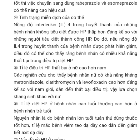
tốt thì việc chuyển sang dùng rabeprazole và esomeprazole
có thể nâng cao hiệu quả.
④ Tình trạng miễn dịch của cơ thể
Nồng độ interleukin (IL)-4 trong huyết thanh của những
bệnh nhân không tiêu diệt được HP thấp hơn đáng kể so với
những người tiêu diệt thành công HP. Do đó, nếu nồng độ
IL4 trong huyết thanh của bệnh nhân được phát hiện giảm,
điều đó có thể cho thấy rằng bệnh nhân có nhiều khả năng
thất bại trong điều trị diệt HP.
⑤ Tỉ lệ điều trị HP thất bại ở nữ cao hơn nam
Các nghiên cứu cho thấy bệnh nhân nữ có khả năng kháng
metronidazole, clarithromycin và levofloxacin cao hơn đáng
kể so với nam giới, dẫn đến thất bại điều trị; vậy lựa chọn
kháng sinh khác với nữ.
⑥ Tỉ lệ diệt HP ở bệnh nhân cao tuổi thường cao hơn ở
bệnh nhân trẻ tuổi
Nguyên nhân là do bệnh nhân lớn tuổi tuân thủ dùng thuốc
tốt hơn, tỉ lệ mắc bệnh viêm teo dạ dày cao dẫn đến giảm
tiết axit dạ dày.
⑦ Vấn đề về HP ở miệng