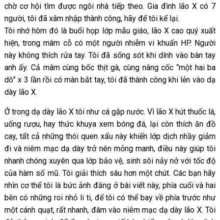
chờ cơ hội tìm được ngôi nhà tiếp theo. Gia đình lão X có 7
người, tôi đã xâm nhập thành công, hãy để tôi kể lại.
Tôi nhớ hôm đó là buổi họp lớp mẫu giáo, lão X cao quý xuất
hiện, trong mâm cỗ có một người nhiễm vi khuẩn HP. Người
này không thích rửa tay. Tôi đã sống sót khi dính vào bàn tay
anh ấy. Cả mâm cùng bốc thịt gà, cùng nâng cốc “một hai ba
dô” x 3 lần rồi có màn bắt tay, tôi đã thành công khi lẻn vào dạ
dày lão X.
Ở trong dạ dày lão X tôi như cá gặp nước. Vì lão X hút thuốc lá,
uống rượu, hay thức khuya xem bóng đá, lại còn thích ăn đồ
cay, tất cả những thói quen xấu này khiến lớp dịch nhầy giảm
đi và niêm mạc dạ dày trở nên mỏng manh, điều này giúp tôi
nhanh chóng xuyên qua lớp bảo vệ, sinh sôi nảy nở với tốc độ
của hàm số mũ. Tôi giải thích sâu hơn một chút. Các bạn hãy
nhìn cơ thể tôi là bức ảnh đăng ở bài viết này, phía cuối và hai
bên có những roi nhỏ li ti, để tôi có thể bay về phía trước như
một cánh quạt, rất nhanh, đâm vào niêm mạc dạ dày lão X. Tôi