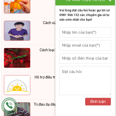
Vui lòng đặt câu hỏi hoặc gọi tới số
0981 966 152 các chuyên gia sẽ tư
vấn sớm nhất cho bạn!
Cách xử lý khi mẹ và bé bị đau dạ dày
Cách loại bỏ vi khuẩn Hp gây bệnh dạ dày
Hỗ trợ điều trị đau dạ dày phương pháp mới của
Nhật Bản
Trị đau dạ dày ở trẻ em cần loại trừ sớm vi khuẩn
Hp