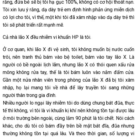
rằng, đứa bé sẽ bị tôi hạ gục 100%, không có cơ hội thoát nạn.
Tôi xin lưu ý rằng, dạ dày trẻ em định hình phản ứng miễn dịch
có lợi cho tôi, vì thế, một khi tôi đã xâm nhập vào dạ dày trẻ thì
tôi sẽ phát triển rất mạnh mẽ.
Cả nhà lão X đều nhiễm vi khuẩn HP là tôi.
Ở cơ quan, khi lão X đi vệ sinh, tôi không muốn bị nước cuốn
trôi, nên tranh thủ bám vào bệ toilet, bám vào tay lão X. Là
người có bề ngoài lịch lãm, nhưng lão X có thói quen xấu rửa
mông không rửa tay, thế là tôi bám luôn vào nắm đấm cửa.
Gần một nửa nhân viên trong phòng của lão X đã bị tôi xâm
nhập, họ lại mang tôi về nhà để lây truyền tôi sang những
người thân trong gia đình.
Nhiều người lo ngại lây nhiễm tôi do dùng chung bát đũa, thực
tế thì không, vì tôi là vi khuẩn kị khí nên không tồn tại được lâu
ở môi trường bên ngoài, cùng lắm 90 phút là tôi chết. Nói cách
khác, cho dù tôi có bám đầy trên bề mặt bát đĩa, đũa nhưng
thường không tồn tại quá lâu. Và theo thời gian, số lượng vi