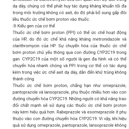
dạ dày, chúng có thể phát huy tác dụng kháng khuẩn tối đa
trong môi trường không có axit, do đó phải bổ sung gấp đôi
liều thuốc ức chế bơm proton vào thuốc.
③ Kiểu gen của cơ thể
Thuốc ức chế bơm proton (PPI) có thể ức chế hoạt động
của HP, do đó ức chế khả năng kháng metronidazole và
clarithromycin của HP. Sự chuyển hóa của thuốc ức chế
bơm proton chủ yếu thông qua con đường CYP2C19 trong
gan. CYP2C19 của một số người là gen đa hình và có thể
chuyển hóa nhanh chóng và PPI trong cơ thể có tác dụng
kém trong việc ức chế axit dạ dày, dẫn đến khử trùng không
thành công.
Thuốc ức chế bơm proton, chẳng hạn như omeprazole,
pantoprazole và lansoprazole, phụ thuộc nhiều hơn vào con
đường chuyển hóa CYP2C19. Những người có khả năng trao
đổi chất mạnh sẽ sử dụng các thuốc ức chế bơm proton
này kém hiệu quả hơn. Rabeprazole và esomeprazole ít phụ
thuộc vào con đường chuyển hóa CYP2C19. Vì vậy, khi hiệu
quả sử dụng omeprazole, pantoprazole, lansoprazole không