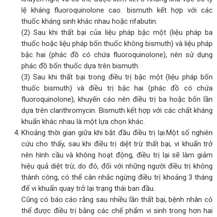
lệ kháng fluoroquinolone cao. bismuth kết hợp với các
thuốc kháng sinh khác nhau hoặc rifabutin.
(2) Sau khi thất bại của liệu pháp bậc một (liệu pháp ba
thuốc hoặc liệu pháp bốn thuốc không bismuth) và liệu pháp
bậc hai (phác đồ có chứa fluoroquinolone), nên sử dụng
phác đồ bốn thuốc dựa trên bismuth.
(3) Sau khi thất bại trong điều trị bậc một (liệu pháp bốn
thuốc bismuth) và điều trị bậc hai (phác đồ có chứa
fluoroquinolone), khuyến cáo nên điều trị ba hoặc bốn lần
dựa trên clarithromycin. Bismuth kết hợp với các chất kháng
khuẩn khác nhau là một lựa chọn khác.
Khoảng thời gian giữa khi bắt đầu điều trị lại.Một số nghiên
cứu cho thấy, sau khi điều trị diệt trừ thất bại, vi khuẩn trở
nên hình cầu và không hoạt động, điều trị lại sẽ làm giảm
hiệu quả diệt trừ, do đó, đối với những người điều trị không
thành công, có thể cân nhắc ngừng điều trị khoảng 3 tháng
để vi khuẩn quay trở lại trạng thái ban đầu.
Cũng có báo cáo rằng sau nhiều lần thất bại, bệnh nhân có
thể được điều trị bằng các chế phẩm vi sinh trong hơn hai