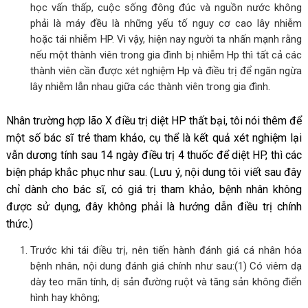
học vấn thấp, cuộc sống đông đúc và nguồn nước không
phải là máy đều là những yếu tố nguy cơ cao lây nhiễm
hoặc tái nhiễm HP. Vì vậy, hiện nay người ta nhấn mạnh rằng
nếu một thành viên trong gia đình bị nhiễm Hp thì tất cả các
thành viên cần được xét nghiệm Hp và điều trị để ngăn ngừa
lây nhiễm lẫn nhau giữa các thành viên trong gia đình.
Nhân trường hợp lão X điều trị diệt HP thất bại, tôi nói thêm để
một số bác sĩ trẻ tham khảo, cụ thể là kết quả xét nghiệm lại
vẫn dương tính sau 14 ngày điều trị 4 thuốc để diệt HP, thì các
biện pháp khắc phục như sau. (Lưu ý, nội dung tôi viết sau đây
chỉ dành cho bác sĩ, có giá trị tham khảo, bệnh nhân không
được sử dụng, đây không phải là hướng dẫn điều trị chính
thức.)
Trước khi tái điều trị, nên tiến hành đánh giá cá nhân hóa
bệnh nhân, nội dung đánh giá chính như sau:(1) Có viêm dạ
dày teo mãn tính, dị sản đường ruột và tăng sản không điển
hình hay không;