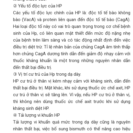
② Yếu tố độc lực của HP
Các yếu tố độc lực chính của HP là: độc tố tế bào không
bào (VacA) và protein liên quan đến độc tố tế bào (CagA).
Hai loại độc tố này có vai trò quan trọng trong cơ chế bệnh
sinh của Hp, có liên quan mật thiết đến mức độ nặng nhẹ
của bệnh trên lâm sàng và có tác động nhất định đến việc
điều trị diệt trừ. Tỉ lệ nhân bản của chủng CagA âm tính thấp
hơn chủng CagA dương tính dẫn đến giảm độ nhạy cảm với
thuốc kháng khuẩn là một trong những nguyên nhân dẫn
đến thất bại điều trị.
③ Vị trí cư trú của Hp trong dạ dày.
HP cư trú ở thân vị kém nhạy cảm với kháng sinh, dẫn đến
thất bại điều trị. Mặt khác, khi sử dụng thuốc ức chế axit, HP
cư trú ở thân vị sẽ tăng lên. Vì vậy, nếu HP cư trú ở thân vị,
thì không nên dùng thuốc ức chế axit trước khi sử dụng
kháng sinh diệt HP.
④ Tải lượng vi khuẩn HP
Tải lượng vi khuẩn quá mức trong dạ dày cũng là nguyên
nhân thất bại, việc bổ sung bismuth có thể nâng cao hiệu