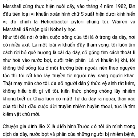
Marshall cùng thực hiện nuôi cấy, vào tháng 4 năm 1982, lần
đầu tiên loại vi khuẩn xoắn hình chữ S xuất hiện dưới kính hiển
vi, đó chính là Helicobacter pylori chúng tôi. Warren và
Marshall đã nhận giải Nobel y học.
Như tôi đã nói ở trên, cuộc sống của tôi là ở trong dạ dày, nơi
có nhiều axit. Là một loài vi khuẩn đầy tham vọng, tôi luôn tìm
cách rời bỏ quê hương là cái dạ dày, cố gắng tìm cách thoát li
như hoà vào nước bọt, cưỡi trên phân. Là vi khuẩn kị khí, tôi
không thể sống lâu ở môi trường bên ngoài, nên theo nguyên
tắc thì tôi rất khó lây truyền từ người này sang người khác.
Thật may mắn cho tôi, đa số người dân ý thức vệ sinh rất kém,
không hiểu biết gì về tôi, kiến thức phòng chống lây nhiễm
không biết gì. Chúa luôn có mắt! Từ dạ dày ra ngoài, thân xác
của tôi bắt đầu cuộc đời truyền nhiễm huyền thoại, tức là tìm
kiếm vật chủ mới.
Chuyện gia đình lão X là điển hình.Trước đó tôi ẩn mình trong
dịch dạ dày, nước bọt và phân của những người bị nhiễm bệnh,