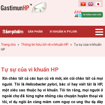
Gastimunhp
Sản phẩm
TRANG CHỦ
SẢN PHẨM
VI KHUẨN H.PYLORI
BỆNH DẠ DÀY
TIN TỨC – SỰ KIỆN
HƯỚNG DẪN MUA HÀNG
Trang chủ
»
Thông tin hữu ích về vi khuẩn HP
»
Tự sự của vi khuẩn
HP
CHUYÊN GIA TƯ VẤN
Tự sự của vi khuẩn HP
Xin chào tất cả các bạn cũ và mới, xin cúi chào tất cả mọi
người. Tôi là
Helicobacter pylori
, bác sĩ hay viết tắt là HP,
một siêu sao thuộc họ vi khuẩn. Tôi tin rằng, mọi người ở
ngoài chợ đã từng nghe những câu chuyện huyền thoại về
tôi, ví dụ ngồi ăn cùng mâm cơm nguy cơ ung thư dạ dày