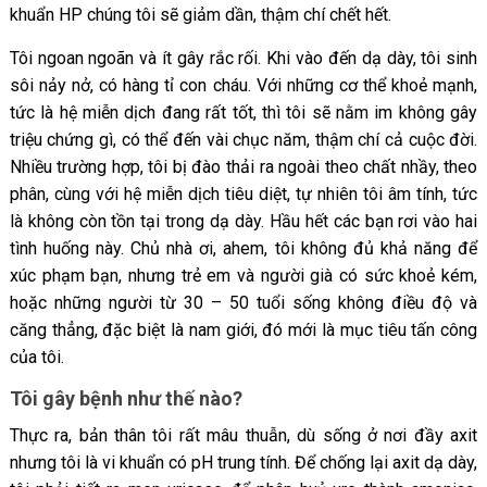
khuẩn HP chúng tôi sẽ giảm dần, thậm chí chết hết.
Tôi ngoan ngoãn và ít gây rắc rối. Khi vào đến dạ dày, tôi sinh
sôi nảy nở, có hàng tỉ con cháu. Với những cơ thể khoẻ mạnh,
tức là hệ miễn dịch đang rất tốt, thì tôi sẽ nằm im không gây
triệu chứng gì, có thể đến vài chục năm, thậm chí cả cuộc đời.
Nhiều trường hợp, tôi bị đào thải ra ngoài theo chất nhầy, theo
phân, cùng với hệ miễn dịch tiêu diệt, tự nhiên tôi âm tính, tức
là không còn tồn tại trong dạ dày. Hầu hết các bạn rơi vào hai
tình huống này. Chủ nhà ơi, ahem, tôi không đủ khả năng để
xúc phạm bạn, nhưng trẻ em và người già có sức khoẻ kém,
hoặc những người từ 30 – 50 tuổi sống không điều độ và
căng thẳng, đặc biệt là nam giới, đó mới là mục tiêu tấn công
của tôi.
Tôi gây bệnh như thế nào?
Thực ra, bản thân tôi rất mâu thuẫn, dù sống ở nơi đầy axit
nhưng tôi là vi khuẩn có pH trung tính. Để chống lại axit dạ dày,