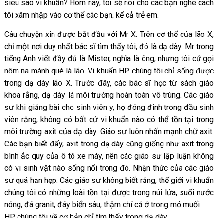
siêu sao vi khuẩn? Hôm nay, tôi sẽ nói cho các bạn nghe cách
tôi xâm nhập vào cơ thể các bạn, kể cả trẻ em.
Câu chuyện xin được bắt đầu với Mr X. Trên cơ thể của lão X,
chỉ một nơi duy nhất bác sĩ tìm thấy tôi, đó là dạ dày. Mr trong
tiếng Anh viết đầy đủ là Mister, nghĩa là ông, nhưng tôi cứ gọi
nôm na mánh qué là lão. Vi khuẩn HP chúng tôi chỉ sống được
trong dạ dày lão X. Trước đây, các bác sĩ học từ sách giáo
khoa rằng, dạ dày là môi trường hoàn toàn vô trùng. Các giáo
sư khi giảng bài cho sinh viên y, họ đóng đinh trong đầu sinh
viên rằng, không có bất cứ vi khuẩn nào có thể tồn tại trong
môi trường axit của dạ dày. Giáo sư luôn nhấn mạnh chữ axit.
Các bạn biết đấy, axit trong dạ dày cũng giống như axit trong
bình ắc quy của ô tô xe máy, nên các giáo sư lập luận không
có vi sinh vật nào sống nổi trong đó. Nhận thức của các giáo
sư quá hạn hẹp. Các giáo sư không biết rằng, thế giới vi khuẩn
chúng tôi có những loài tồn tại được trong núi lửa, suối nước
nóng, đá granit, đáy biển sâu, thậm chí cả ở trong mỏ muối.
HP chúng tôi về cơ bản chỉ tìm thấy trong dạ dày.