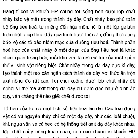
Hàng tỉ con vi khuẩn HP chúng tôi sống bên dưới lớp chất
nhày bảo vệ mặt trong thành dạ dày. Chất nhầy bao phủ toàn
bộ ống tiêu hoá, từ miệng đến hậu môn, nó là một lớp gelatin
trơn nhớt, giúp thúc đẩy quá trình trượt thức ăn, đồng thời cũng
bảo vệ các tế bào niêm mạc của đường tiêu hoá. Thành phần
hoá học của chất nhầy ở mỗi đoạn của ống tiêu hoá là khác
nhau, quan trọng hơn, mỗi khu vực là nơi cư trú của một quần
thể vi sinh vật riêng biệt. Chất nhầy trong dạ dày cực kì dày,
tạo thành một rào cản ngăn cách thành dạ dày với thức ăn trộn
axit nồng độ rất cao. Tôi chui xuống dưới lớp chất nhầy để
sống, vì thế mà axit trong dạ dày dù đậm đặc như ở bình ắc
quy, vẫn chẳng thể nào giết chết được tôi.
Tổ tiên của tôi có một lịch sử tiến hoá lâu dài. Các loài động
vật có vú nguyên thủy chỉ có một dạ dày, như các loài chuột,
khỉ, ngựa vằn và cá heo có hệ thống tiết axit dạ dày khác nhau,
lớp chất nhầy cũng khác nhau, nên các chủng vi khuẩn HP