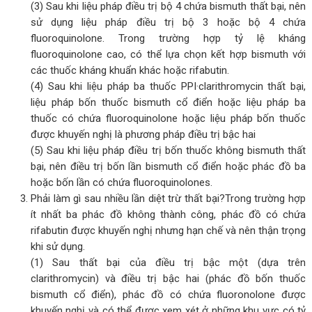
(3) Sau khi liệu pháp điều trị bộ 4 chứa bismuth thất bại, nên
sử dụng liệu pháp điều trị bộ 3 hoặc bộ 4 chứa
fluoroquinolone. Trong trường hợp tỷ lệ kháng
fluoroquinolone cao, có thể lựa chọn kết hợp bismuth với
các thuốc kháng khuẩn khác hoặc rifabutin.
(4) Sau khi liệu pháp ba thuốc PPI·clarithromycin thất bại,
liệu pháp bốn thuốc bismuth cổ điển hoặc liệu pháp ba
thuốc có chứa fluoroquinolone hoặc liệu pháp bốn thuốc
được khuyến nghị là phương pháp điều trị bậc hai
(5) Sau khi liệu pháp điều trị bốn thuốc không bismuth thất
bại, nên điều trị bốn lần bismuth cổ điển hoặc phác đồ ba
hoặc bốn lần có chứa fluoroquinolones.
Phải làm gì sau nhiều lần diệt trừ thất bại?Trong trường hợp
ít nhất ba phác đồ không thành công, phác đồ có chứa
rifabutin được khuyến nghị nhưng hạn chế và nên thận trọng
khi sử dụng.
(1) Sau thất bại của điều trị bậc một (dựa trên
clarithromycin) và điều trị bậc hai (phác đồ bốn thuốc
bismuth cổ điển), phác đồ có chứa fluoronolone được
khuyến nghị và có thể được xem xét ở những khu vực có tỷ