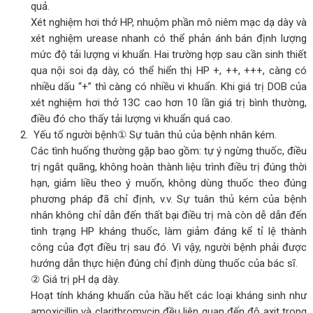
quả.
Xét nghiệm hơi thở HP, nhuộm phần mô niêm mạc dạ dày và
xét nghiệm urease nhanh có thể phản ánh bán định lượng
mức độ tải lượng vi khuẩn. Hai trường hợp sau cần sinh thiết
qua nội soi dạ dày, có thể hiển thị HP +, ++, +++, càng có
nhiều dấu “+” thì càng có nhiều vi khuẩn. Khi giá trị DOB của
xét nghiệm hơi thở 13C cao hơn 10 lần giá trị bình thường,
điều đó cho thấy tải lượng vi khuẩn quá cao.
Yếu tố người bệnh① Sự tuân thủ của bệnh nhân kém.
Các tình huống thường gặp bao gồm: tự ý ngừng thuốc, điều
trị ngắt quãng, không hoàn thành liệu trình điều trị đúng thời
hạn, giảm liều theo ý muốn, không dùng thuốc theo đúng
phương pháp đã chỉ định, v.v. Sự tuân thủ kém của bệnh
nhân không chỉ dẫn đến thất bại điều trị mà còn dễ dẫn đến
tình trạng HP kháng thuốc, làm giảm đáng kể tỉ lệ thành
công của đợt điều trị sau đó. Vì vậy, người bệnh phải được
hướng dẫn thực hiện đúng chỉ định dùng thuốc của bác sĩ.
② Giá trị pH dạ dày.
Hoạt tính kháng khuẩn của hầu hết các loại kháng sinh như
amoxicillin và clarithromycin đều liên quan đến độ axit trong