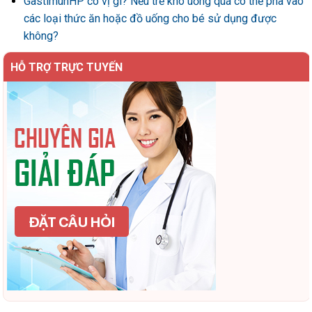
GastimunHP có vị gì? Nếu trẻ khó uống quá có thể pha vào
các loại thức ăn hoặc đồ uống cho bé sử dụng được
không?
HỖ TRỢ TRỰC TUYẾN