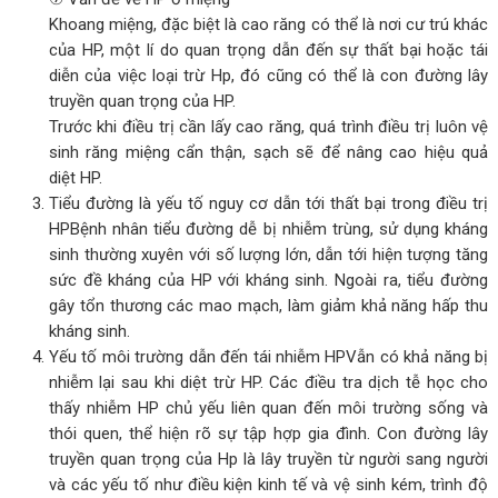
Khoang miệng, đặc biệt là cao răng có thể là nơi cư trú khác
của HP, một lí do quan trọng dẫn đến sự thất bại hoặc tái
diễn của việc loại trừ Hp, đó cũng có thể là con đường lây
truyền quan trọng của HP.
Trước khi điều trị cần lấy cao răng, quá trình điều trị luôn vệ
sinh răng miệng cẩn thận, sạch sẽ để nâng cao hiệu quả
diệt HP.
Tiểu đường là yếu tố nguy cơ dẫn tới thất bại trong điều trị
HPBệnh nhân tiểu đường dễ bị nhiễm trùng, sử dụng kháng
sinh thường xuyên với số lượng lớn, dẫn tới hiện tượng tăng
sức đề kháng của HP với kháng sinh. Ngoài ra, tiểu đường
gây tổn thương các mao mạch, làm giảm khả năng hấp thu
kháng sinh.
Yếu tố môi trường dẫn đến tái nhiễm HPVẫn có khả năng bị
nhiễm lại sau khi diệt trừ HP. Các điều tra dịch tễ học cho
thấy nhiễm HP chủ yếu liên quan đến môi trường sống và
thói quen, thể hiện rõ sự tập hợp gia đình. Con đường lây
truyền quan trọng của Hp là lây truyền từ người sang người
và các yếu tố như điều kiện kinh tế và vệ sinh kém, trình độ