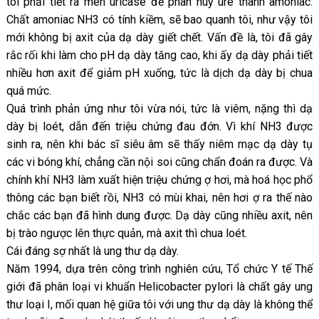
tôi phải tiết ra men uricase để phân huỷ ure thành amoniac.
Chất amoniac NH3 có tính kiềm, sẽ bao quanh tôi, như vậy tôi
mới không bị axit của dạ dày giết chết. Vấn đề là, tôi đã gây
rắc rối khi làm cho pH dạ dày tăng cao, khi ấy dạ dày phải tiết
nhiều hơn axit để giảm pH xuống, tức là dịch dạ dày bị chua
quá mức.
Quá trình phản ứng như tôi vừa nói, tức là viêm, nặng thì dạ
dày bị loét, dẫn đến triệu chứng đau đớn. Vì khí NH3 được
sinh ra, nên khi bác sĩ siêu âm sẽ thấy niêm mạc dạ dày tụ
các vi bóng khí, chẳng cần nội soi cũng chẩn đoán ra được. Và
chính khí NH3 làm xuất hiện triệu chứng ợ hơi, mà hoá học phổ
thông các bạn biết rồi, NH3 có mùi khai, nên hơi ợ ra thế nào
chắc các bạn đã hình dung được. Dạ dày cũng nhiều axit, nên
bị trào ngược lên thực quản, mà axit thì chua loét.
Cái đáng sợ nhất là ung thư dạ dày.
Năm 1994, dựa trên công trình nghiên cứu, Tổ chức Y tế Thế
giới đã phân loại vi khuẩn Helicobacter pylori là chất gây ung
thư loại I, mối quan hệ giữa tôi với ung thư dạ dày là không thể