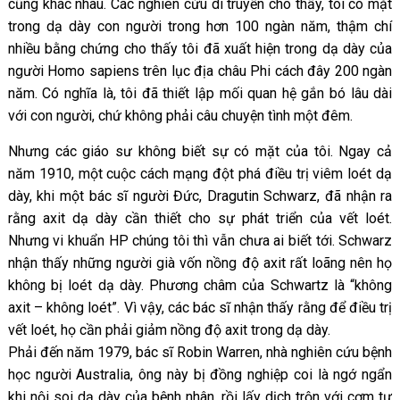
cũng khác nhau. Các nghiên cứu di truyền cho thấy, tôi có mặt
trong dạ dày con người trong hơn 100 ngàn năm, thậm chí
nhiều bằng chứng cho thấy tôi đã xuất hiện trong dạ dày của
người Homo sapiens trên lục địa châu Phi cách đây 200 ngàn
năm. Có nghĩa là, tôi đã thiết lập mối quan hệ gắn bó lâu dài
với con người, chứ không phải câu chuyện tình một đêm.
Nhưng các giáo sư không biết sự có mặt của tôi. Ngay cả
năm 1910, một cuộc cách mạng đột phá điều trị viêm loét dạ
dày, khi một bác sĩ người Đức, Dragutin Schwarz, đã nhận ra
rằng axit dạ dày cần thiết cho sự phát triển của vết loét.
Nhưng vi khuẩn HP chúng tôi thì vẫn chưa ai biết tới. Schwarz
nhận thấy những người già vốn nồng độ axit rất loãng nên họ
không bị loét dạ dày. Phương châm của Schwartz là “không
axit – không loét”. Vì vậy, các bác sĩ nhận thấy rằng để điều trị
vết loét, họ cần phải giảm nồng độ axit trong dạ dày.
Phải đến năm 1979, bác sĩ Robin Warren, nhà nghiên cứu bệnh
học người Australia, ông này bị đồng nghiệp coi là ngớ ngẩn
khi nội soi dạ dày của bệnh nhân, rồi lấy dịch trộn với cơm tự