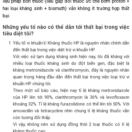
liệu pháp bốn thuốc (liều gấp đôi thuốc ức chế bơm proton +
hai loại kháng sinh + bismuth) vẫn không ít trường hợp thất
bại.
Những yếu tố nào có thể dẫn tới thất bại trong việc
tiêu diệt tôi?
Yếu tố vi khuẩn① Kháng thuốc HP là nguyên nhân chính dẫn
đến thất bại trong việc diệt trừ vi khuẩn HP.
Với việc sử lạm dụng kháng sinh hiện nay, tôi đã kháng với
nhiều loại thuốc kháng sinh do đột biến gen, đặc biệt là
kháng metronidazole và clarithromycin, đây là nguyên nhân
quan trọng hàng đầu dẫn đến thất bại trong việc loại trừ vi
khuẩn HP chúng tôi.
Theo một số báo cáo, hiện nay tỉ lệ kháng metronidazole
của HP lên tới 90%, clarithromycin là 36% và levofloxacin
khoảng 32%. Tỉ lệ kháng furazolidone có thể lên tới 50%. Với
amoxicillin và tetracycline nhìn chung tỉ lệ kháng thuốc vẫn
còn tương đối thấp.
Vì vậy, không nên sử dụng đồng thời 2 loại thuốc có tỉ lệ
kháng thuốc cao.