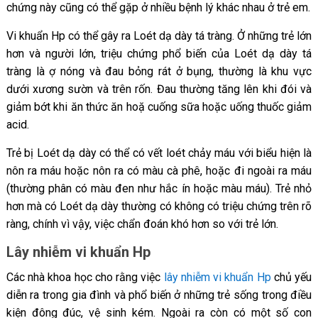
chứng này cũng có thể gặp ở nhiều bệnh lý khác nhau ở trẻ em.
Vi khuẩn Hp có thể gây ra Loét dạ dày tá tràng. Ở những trẻ lớn
hơn và người lớn, triệu chứng phổ biến của Loét dạ dày tá
tràng là ợ nóng và đau bỏng rát ở bụng, thường là khu vực
dưới xương sườn và trên rốn. Đau thường tăng lên khi đói và
giảm bớt khi ăn thức ăn hoặ cuống sữa hoặc uống thuốc giảm
acid.
Trẻ bị Loét dạ dày có thể có vết loét chảy máu với biểu hiện là
nôn ra máu hoặc nôn ra có màu cà phê, hoặc đi ngoài ra máu
(thường phân có màu đen như hắc ín hoặc màu máu). Trẻ nhỏ
hơn mà có Loét dạ dày thường có không có triệu chứng trên rõ
ràng, chính vì vậy, việc chẩn đoán khó hơn so với trẻ lớn.
Lây nhiễm vi khuẩn Hp
Các nhà khoa học cho rằng việc
lây nhiễm vi khuẩn Hp
chủ yếu
diễn ra trong gia đình và phổ biến ở những trẻ sống trong điều
kiện đông đúc, vệ sinh kém. Ngoài ra còn có một số con