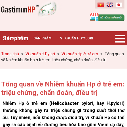
Gastimunhp
Sản phẩm
TRANG CHỦ
SẢN PHẨM
VI KHUẨN H.PYLORI
BỆNH DẠ DÀY
TIN TỨC – SỰ KIỆN
HƯỚNG DẪN MUA HÀNG
Trang chủ
»
Vi khuẩn H.Pylori
»
Vi khuẩn Hp ở trẻ em
»
Tổng quan
về Nhiễm khuẩn Hp ở trẻ em: triệu chứng, chẩn đoán, điều trị
CHUYÊN GIA TƯ VẤN
Tổng quan về Nhiễm khuẩn Hp ở trẻ em:
triệu chứng, chẩn đoán, điều trị
Nhiễm Hp ở trẻ em (Helicobacter pylori, hay H.pylori)
thường không gây ra triệu chứng gì trong suốt thời thơ
ấu. Tuy nhiên, nếu không được điều trị, vi khuẩn Hp có thể
gây ra các bệnh về đường tiêu hóa bao gồm Viêm dạ dày,