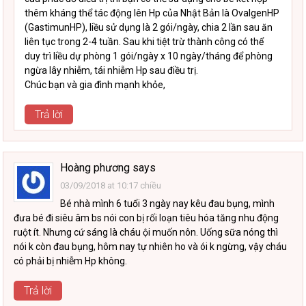
thêm kháng thể tác động lên Hp của Nhật Bản là OvalgenHP
(GastimunHP), liều sử dụng là 2 gói/ngày, chia 2 lần sau ăn
liên tục trong 2-4 tuần. Sau khi tiệt trừ thành công có thể
duy trì liều dự phòng 1 gói/ngày x 10 ngày/tháng để phòng
ngừa lây nhiễm, tái nhiễm Hp sau điều trị.
Chúc bạn và gia đình mạnh khỏe,
Trả lời
Hoàng phương
says
03/09/2018 at 10:17 chiều
Bé nhà mình 6 tuổi 3 ngày nay kêu đau bụng, mình
đưa bé đi siêu âm bs nói con bị rối loạn tiêu hóa tăng nhu động
ruột ít. Nhưng cứ sáng là cháu ội muốn nôn. Uống sữa nóng thì
nói k còn đau bụng, hôm nay tự nhiên ho và ói k ngừng, vậy cháu
có phải bị nhiễm Hp không.
Trả lời