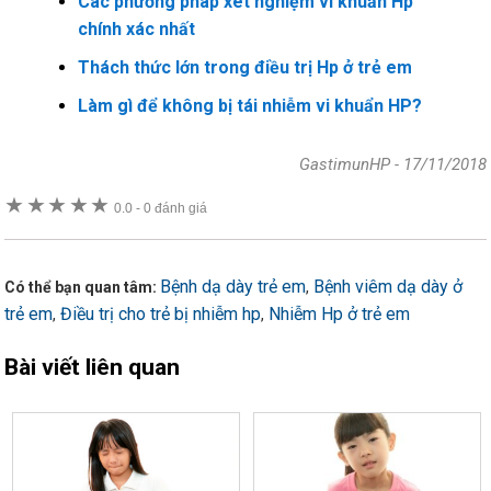
Các phương pháp xét nghiệm vi khuẩn Hp
chính xác nhất
Thách thức lớn trong điều trị Hp ở trẻ em
Làm gì để không bị tái nhiễm vi khuẩn HP?
GastimunHP
-
17/11/2018
★
★
★
★
★
0.0
-
0 đánh giá
Bệnh dạ dày trẻ em
Bệnh viêm dạ dày ở
,
Có thể bạn quan tâm:
trẻ em
Điều trị cho trẻ bị nhiễm hp
Nhiễm Hp ở trẻ em
,
,
Bài viết liên quan