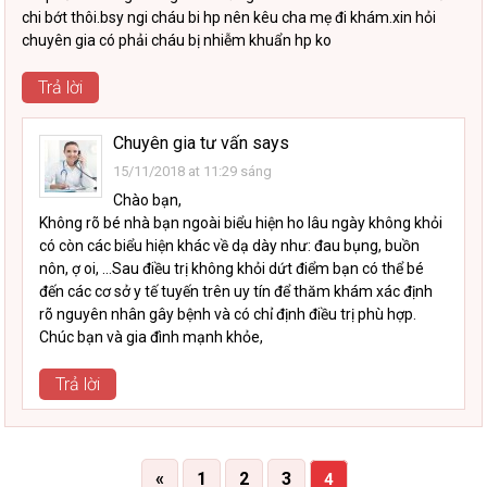
chi bớt thôi.bsy ngi cháu bi hp nên kêu cha mẹ đi khám.xin hỏi
chuyên gia có phải cháu bị nhiễm khuẩn hp ko
Trả lời
Chuyên gia tư vấn
says
15/11/2018 at 11:29 sáng
Chào bạn,
Không rõ bé nhà bạn ngoài biểu hiện ho lâu ngày không khỏi
có còn các biểu hiện khác về dạ dày như: đau bụng, buồn
nôn, ợ oi, …Sau điều trị không khỏi dứt điểm bạn có thể bé
đến các cơ sở y tế tuyến trên uy tín để thăm khám xác định
rõ nguyên nhân gây bệnh và có chỉ định điều trị phù hợp.
Chúc bạn và gia đình mạnh khỏe,
Trả lời
«
1
2
3
4