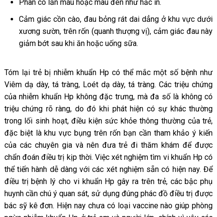
Phân có lẫn máu hoặc màu đen như hắc ín.
Cảm giác cồn cào, đau bỏng rát dai dẳng ở khu vực dưới
xương sườn, trên rốn (quanh thượng vị), cảm giác đau này
giảm bớt sau khi ăn hoặc uống sữa.
Tóm lại trẻ bị nhiễm khuẩn Hp có thể mắc một số bệnh như
Viêm dạ dày, tá tràng, Loét dạ dày, tá tràng. Các triệu chứng
của nhiễm khuẩn Hp không đặc trưng, mà đa số là không có
triệu chứng rõ ràng, do đó khi phát hiện có sự khác thường
trong lối sinh hoạt, điều kiện sức khỏe thông thường của trẻ,
đặc biệt là khu vực bụng trên rốn bạn cần tham khảo ý kiến
của các chuyên gia và nên đưa trẻ đi thăm khám để được
chẩn đoán điều trị kịp thời. Việc xét nghiệm tìm vi khuẩn Hp có
thể tiến hành dễ dàng với các xét nghiệm sẵn có hiện nay. Để
điều trị bệnh lý cho vi khuẩn Hp gây ra trên trẻ, các bậc phụ
huynh cần chú ý quan sát, sử dụng đúng phác đồ điều trị được
bác sỹ kê đơn. Hiện nay chưa có loại vaccine nào giúp phòng