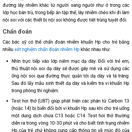
đường lây nhiễm khác từ người sang người như ở trong các
lớp học bán trủ, trong bếp ăn tập thể, lây nhiễm chéo khi đi làm
nội soi với các thiết bị nội soi không được tiệt trùng tuyệt đối.
Chẩn đoán
Các bác sỹ có thể chẩn đoán nhiễm khuẩn Hp cho trẻ bằng
nhiều
xét nghiệm chẩn đoán nhiễm Hp
khác nhau như:
Nhìn trực tiếp vào lớp niêm mạc dạ dày. Đối với trẻ em,
thủ thuật nội soi dạ dày sẽ được gây mê và sử dụng các
ống nội soi qua đường thực quản tới dạ dày và tá tràng.
Sau đó lấy mẫu sinh thiết dạ dày và kiểm tra vi khuẩn Hp
trong phòng thí nghiệm.
Test hơi thở (UBT) giúp phát hiện các phân tử Carbon 13
(hoặc 14) bị biến đổi bởi vi khuẩn Hp sau khi cho trẻ uống
một dung dịch chứa C13 hoặc C14. Test hơi thở thường
diễn ra trong vòng 10-30 phút và cho biết tình trạng nhiễm
Hp của trẻ chứ không cung cấp thông tin về mức độ của