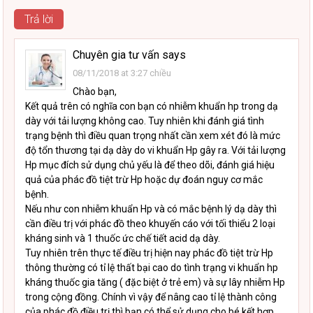
Trả lời
Chuyên gia tư vấn
says
08/11/2018 at 3:27 chiều
Chào bạn,
Kết quả trên có nghĩa con bạn có nhiễm khuẩn hp trong dạ
dày với tải lượng không cao. Tuy nhiên khi đánh giá tình
trạng bệnh thì điều quan trọng nhất cần xem xét đó là mức
độ tổn thương tại dạ dày do vi khuẩn Hp gây ra. Với tải lượng
Hp mục đích sử dụng chủ yếu là để theo dõi, đánh giá hiệu
quả của phác đồ tiệt trừ Hp hoặc dự đoán nguy cơ mắc
bệnh.
Nếu như con nhiễm khuẩn Hp và có mắc bệnh lý dạ dày thì
cần điều trị với phác đồ theo khuyến cáo với tối thiểu 2 loại
kháng sinh và 1 thuốc ức chế tiết acid dạ dày.
Tuy nhiên trên thực tế điều trị hiện nay phác đồ tiệt trừ Hp
thông thường có tỉ lệ thất bại cao do tình trạng vi khuẩn hp
kháng thuốc gia tăng ( đặc biệt ở trẻ em) và sự lây nhiễm Hp
trong cộng đồng. Chính vì vậy để nâng cao tỉ lệ thành công
của phác đồ điều trị thì bạn có thể sử dụng cho bé kết hợp