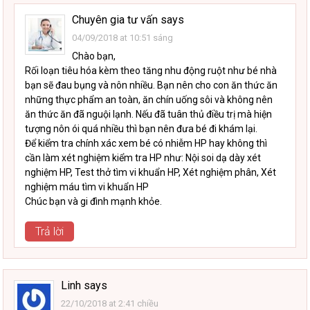
Chuyên gia tư vấn
says
04/09/2018 at 10:51 sáng
Chào bạn,
Rối loạn tiêu hóa kèm theo tăng nhu động ruột như bé nhà
bạn sẽ đau bụng và nôn nhiều. Bạn nên cho con ăn thức ăn
những thực phẩm an toàn, ăn chín uống sôi và không nên
ăn thức ăn đã nguội lạnh. Nếu đã tuân thủ điều trị mà hiện
tượng nôn ói quá nhiều thì bạn nên đưa bé đi khám lại.
Để kiểm tra chính xác xem bé có nhiễm HP hay không thì
cần làm xét nghiệm kiểm tra HP như: Nội soi dạ dày xét
nghiệm HP, Test thở tìm vi khuẩn HP, Xét nghiệm phân, Xét
nghiệm máu tìm vi khuẩn HP
Chúc bạn và gi đình mạnh khỏe.
Trả lời
Linh
says
22/10/2018 at 2:41 chiều