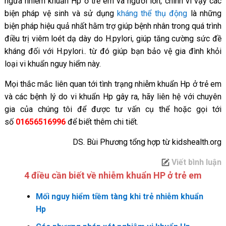
ngừa nhiễm khuẩn Hp ở trẻ em và người lớn, chính vì vậy các
biện pháp vệ sinh và sử dụng
kháng thể thụ động
là những
biện pháp hiệu quả nhất hằm trợ giúp bệnh nhân trong quá trình
điều trị viêm loét dạ dày do H.pylori, giúp tăng cường sức đề
kháng đối với H.pylori.. từ đó giúp bạn bảo vệ gia đình khỏi
loại vi khuẩn nguy hiểm này.
Mọi thắc mắc liên quan tới tình trạng nhiễm khuẩn Hp ở trẻ em
và các bệnh lý do vi khuẩn Hp gây ra, hãy liên hệ với chuyên
gia của chúng tôi để được tư vấn cụ thể hoặc gọi tới
số
01656516996
để biết thêm chi tiết.
DS. Bùi Phương tổng hợp từ kidshealth.org
Viết bình luận
4 điều cần biết về nhiễm khuẩn HP ở trẻ em
Mối nguy hiểm tiềm tàng khi trẻ nhiễm khuẩn
Hp