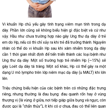
Vi khuẩn Hp chủ yếu gây tình trạng viêm mạn tính trong dạ
dày. Phần lớn cũng sẽ không biểu hiện gì đặc biệt và cứ như
vậy. Hầu như chưa trường hợp nào gây Ung thư dạ dày ở trẻ
em do Hp, nếu có thì chỉ xảy ra khi trẻ đã trưởng thành. Nguyên
nhân có thể do vi khuẩn Hp sau khi xâm nhiễm trong dạ dày
cần 1 thời gian nhất định để tiến triển thành các loại bệnh như
Ung thư dạ dày. Một số trường hợp trẻ nhiễm Hp (~15%) sẽ
gây Loét dạ dày tá tràng. Một số khác, Hp có thể gây ra một
dạng U mô lympho trên lớp niêm mạc dạ dày (u MALT) khi lớn
lên.
Triệu chứng biểu hiện của các bệnh trên có những đặc trưng
riêng, nhưng thường là đau bụng: đau quanh rốn hay ở vùng
thượng vị (là vùng ở giữa, nơi tiếp giáp giữa bụng và ngực, còn
được gọi là “chấn thủy”), ít khi có ợ chua, đau có thể liên quan