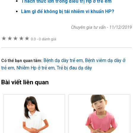
Thách thức lớn trong điều trị Hp ở trẻ em
Làm gì để không bị tái nhiễm vi khuẩn HP?
Chuyên gia tư vấn
-
11/12/2019
★
★
★
★
★
0.0
-
0 đánh giá
Bệnh dạ dày trẻ em
Bệnh viêm dạ dày ở
,
Có thể bạn quan tâm:
trẻ em
Nhiễm Hp ở trẻ em
Trẻ bị đau dạ dày
,
,
Bài viết liên quan