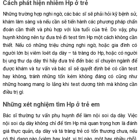
Cách phát hiện nhiễm Hp ở trẻ
Những trường hợp nghi ngờ, các bác sĩ sẽ phải hỏi kỹ bệnh sử,
khám lâm sàng và nếu cần sẽ tiến hành các phương pháp chẩn
đoán cần thiết và phù hợp với lứa tuổi của trẻ. Do vậy, phụ
huynh không nên tự đưa trẻ đi test tìm Hp một cách không cần
thiết. Nếu có những triệu chứng nghi ngờ, hoặc gia đình có
người lớn bị viêm loét dạ dày – tá tràng do Hp, hoặc có người
bị ung thư dạ dày thì hãy đưa trẻ đến bác sĩ chuyên ngành để
được khám và tư vấn và bác sĩ sẽ quyết định bé có cần test
hay không, tránh những tốn kém không đáng có cũng như
những hoang mang lo lắng khi test dương tính mà không cần
điều trị gì.
Những xét nghiệm tìm Hp ở trẻ em
Bác sĩ thường tư vấn phụ huynh để làm nội soi dạ dày. Việc
nội soi dạ dày không chỉ để tìm Hp mà quan trọng hơn là đánh
giá thực quản, dạ dày và tá tràng trẻ có tổn thương chưa, nếu
có thì dạng nào (viêm hay loét, vị trí nào, một hay nhiều chỗ),