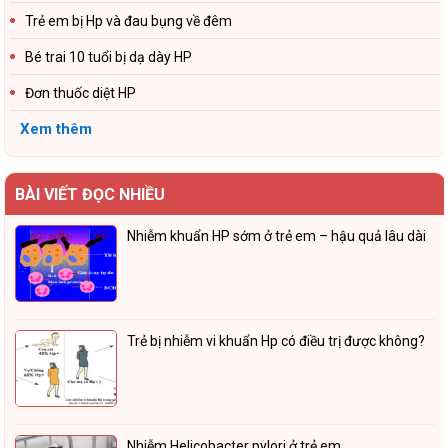
Trẻ em bị Hp và đau bụng về đêm
Bé trai 10 tuổi bị dạ dày HP
Đơn thuốc diệt HP
Xem thêm
BÀI VIẾT ĐỌC NHIỀU
Nhiễm khuẩn HP sớm ở trẻ em – hậu quả lâu dài
Trẻ bị nhiễm vi khuẩn Hp có điều trị được không?
Nhiễm Helicobacter pylori ở trẻ em