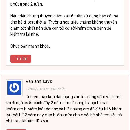
phút trong 2 tuần.
Nếu triệu chứng thuyên giảm sau 6 tuần sử dụng bạn có thể
cho bé đi test thở lại. Trường hợp triệu chứng không thuyên
giảm tốt nhất nên đưa con tới cơ sở khám chữa bệnh để
kiểm tra lại nhé.
Chúc bạn mạnh khỏe,
Trả lời
Van anh
says
17/03/2020 at 9:42 chiều
Con em hay kêu đau bụng vào lúc sáng sớm và trước
khi đi ngủ.bs 5t.cách đây 2 năm em có sang bv bạch mai
khám.em bị viêm loét dạ dày có HP nhưng em đã điều trị & khám
lại khỏi HP.2 năm nay e ko bị đau nữa.cho e hỏi bé nhà em liệu có
phải bị vi khuẩn HP ko ạ