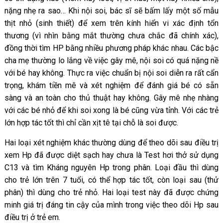
nặng nhẹ ra sao… Khi nội soi, bác sĩ sẽ bấm lấy một số mẫu
thịt nhỏ (sinh thiết) để xem trên kính hiển vi xác định tổn
thương (vì nhìn bằng mắt thường chưa chắc đã chính xác),
đồng thời tìm HP bằng nhiều phương pháp khác nhau. Các bậc
cha mẹ thường lo lắng về việc gây mê, nội soi có quá nặng nề
với bé hay không. Thực ra việc chuẩn bị nội soi diễn ra rất cẩn
trọng, khám tiền mê và xét nghiệm để đánh giá bé có sẵn
sàng và an toàn cho thủ thuật hay không. Gây mê nhẹ nhàng
với các bé nhỏ để khi soi xong là bé cũng vừa tỉnh. Với các trẻ
lớn hợp tác tốt thì chỉ cần xịt tê tại chỗ là soi được.
Hai loại xét nghiệm khác thường dùng để theo dõi sau điều trị
xem Hp đã được diệt sạch hay chưa là Test hơi thở sử dụng
C13 và tìm Kháng nguyên Hp trong phân. Loại đầu thì dùng
cho trẻ lớn trên 7 tuổi, có thể hợp tác tốt, còn loại sau (thử
phân) thì dùng cho trẻ nhỏ. Hai loại test này đã được chứng
minh giá trị đáng tin cậy của mình trong việc theo dõi Hp sau
điều trị ở trẻ em.