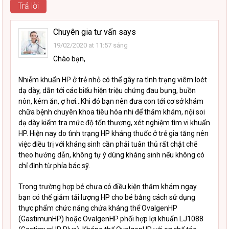
Trả lời
Chuyên gia tư vấn
says
19/02/2020 at 11:57 sáng
Chào bạn,
Nhiễm khuẩn HP ở trẻ nhỏ có thể gây ra tình trạng viêm loét
dạ dày, dẫn tới các biểu hiện triệu chứng đau bụng, buồn
nôn, kém ăn, ợ hơi…Khi đó bạn nên đưa con tới cơ sở khám
chữa bệnh chuyên khoa tiêu hóa nhi để thăm khám, nội soi
dạ dày kiểm tra mức độ tổn thương, xét nghiệm tìm vi khuẩn
HP. Hiện nay do tình trạng HP kháng thuốc ở trẻ gia tăng nên
việc điều trị với kháng sinh cần phải tuân thủ rất chặt chẽ
theo hướng dẫn, không tự ý dùng kháng sinh nếu không có
chỉ định từ phía bác sỹ.
Trong trường hợp bé chưa có điều kiện thăm khám ngay
bạn có thể giảm tải lượng HP cho bé bằng cách sử dụng
thực phẩm chức năng chứa kháng thể OvalgenHP
(GastimunHP) hoặc OvalgenHP phối hợp lợi khuẩn LJ1088