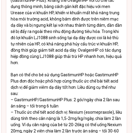
(GastimunHP Plus). Kháng thể OvalgenHP với cơ chế tác
dụng thông minh, bằng cách gắn kết đặc hiệu với men
Urease của vi khuẩn HP, khiến vi khuẩn mất khả năng trung
hòa môi trường acid, không bám dính được trên niêm mạc
dạ dày và bị ngưng kết lại với nhau thành từng đám, dần dần
sẽ bị đẩy ra ngoài theo nhu động đường tiêu hóa. Trong khi
đó lợi khuẩn LJ1088 sinh sống tại dạ dày được coi là kẻ thù
tự nhiên của HP, có khả năng phá hủy cấu trúc vi khuẩn HP,
đồng thời giúp giảm tiết acid dạ dày. OvalgenHP có tác dụng
hiệp đồng cùng LJ1088 giúp thải trừ HP nhanh hơn, hiệu quả
hơn.
Bạn có thể cho bé sử dụng GastimunHP hoặc GastimunHP
Plus đơn độc hoặc phối hợp cùng thuốc ức chế bài tiết acid
dịch vị để giảm viêm dạ dày tốt hơn. Liều dùng cụ thể như
sau:
– GastimunHP/GastimunHP Plus: 2 gói/ngày chia 2 lần sau
ăn sáng – tối trong 6 tuần
– Thuốc ức chế tiết acid dịch vị: Nexium (esomepraxole), liều
dùng tính theo cân nặng là 1,5-2mg/kg/ngày, chia làm 2 lần
uống. Ví dụ cân nặng của bé từ 20-26kg có thể uống Nexium
20mg, ngày 2 viên chia làm 2 lần trước ăn sáng – tối 30-60