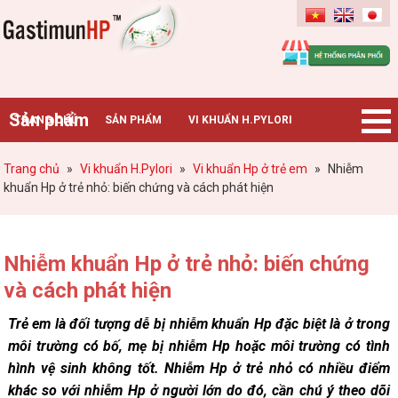
Gastimunhp
Sản phẩm
TRANG CHỦ
SẢN PHẨM
VI KHUẨN H.PYLORI
BỆNH DẠ DÀY
TIN TỨC – SỰ KIỆN
HƯỚNG DẪN MUA HÀNG
Trang chủ
»
Vi khuẩn H.Pylori
»
Vi khuẩn Hp ở trẻ em
»
Nhiễm
khuẩn Hp ở trẻ nhỏ: biến chứng và cách phát hiện
CHUYÊN GIA TƯ VẤN
Nhiễm khuẩn Hp ở trẻ nhỏ: biến chứng
và cách phát hiện
Trẻ em là đối tượng dễ bị nhiễm khuẩn Hp đặc biệt là ở trong
môi trường có bố, mẹ bị nhiễm Hp hoặc môi trường có tình
hình vệ sinh không tốt. Nhiễm Hp ở trẻ nhỏ có nhiều điểm
khác so với nhiễm Hp ở người lớn do đó, cần chú ý theo dõi