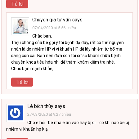
Trả lời
Chuyên gia tư vấn
says
07/04/2020 at 5:56 chiều
Chào bạn,
Triệu chứng của bé gợi ý tới bệnh dạ dày, rất có thể nguyên
nhân là do nhiễm HP vì vi khuẩn HP dễ lây nhiễm từ bố mẹ
sang con cái. Bạn nên đưa con tới cơ sở khám chữa bệnh
chuyên khoa tiêu hóa nhi để thăm khám kiểm tra nhé.
Chúc bạn mạnh khỏe,
Trả lời
Lê bích thùy
says
27/03/2020 at 9:27 chiều
Cho e hỏi ..bé nhà e ăn vào hay bị ói …có khi nào bé bị
nhiễm vi khuẩn hp k ạ