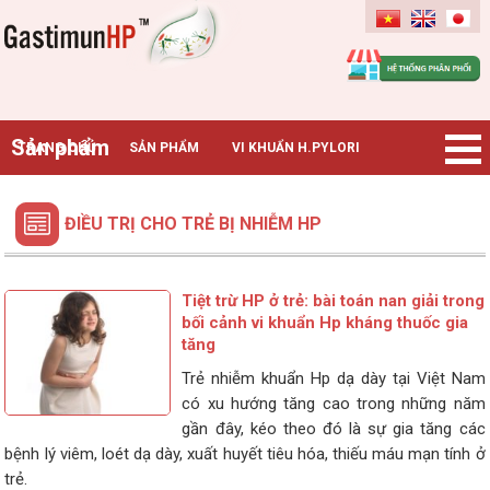
Gastimunhp
Sản phẩm
TRANG CHỦ
SẢN PHẨM
VI KHUẨN H.PYLORI
BỆNH DẠ DÀY
TIN TỨC – SỰ KIỆN
HƯỚNG DẪN MUA HÀNG
ĐIỀU TRỊ CHO TRẺ BỊ NHIỄM HP
CHUYÊN GIA TƯ VẤN
Tiệt trừ HP ở trẻ: bài toán nan giải trong
bối cảnh vi khuẩn Hp kháng thuốc gia
tăng
Trẻ nhiễm khuẩn Hp dạ dày tại Việt Nam
có xu hướng tăng cao trong những năm
gần đây, kéo theo đó là sự gia tăng các
bệnh lý viêm, loét dạ dày, xuất huyết tiêu hóa, thiếu máu mạn tính ở
trẻ.