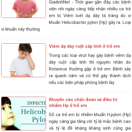
GiadinhNet - Thời gian gần đây, các bệnh
viện nhi ngày càng tiếp nhận nhiều ca trẻ
em bị Viêm loét dạ dày tá tràng do vi
khuẩn Helicobacter pylori (Hp) gây ra. Loại
vi khuẩn này thường
Viêm dạ dày ruột cấp tính ở trẻ em
Trong các loại virut hay gây bệnh viêm dạ
dày ruột cấp tính thì nguyên nhân do
Rotavirus thường gặp ở trẻ em. Bệnh xảy
ra quanh năm và có thể gây thành dịch
nếu các biện pháp phòng bệnh lây
Khuyến cáo chẩn đoán và điều trị
nhiễm Hp ở trẻ em
Số ca trẻ em bị nhiễm khuẩn H.pylori (Hp)
ngày càng gia tăng với tỷ lệ mắc bệnh cao
và tỷ lệ đề kháng kháng sinh cũng gia