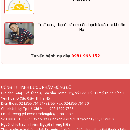
Trị đau dạ dày ở trẻ em cần loại trừ sớm vi khuẩn
Hp
Tư vấn bệnh dạ dày:
0981 966 152
CÔNG TY TNHH DƯỢC PHẨM ĐÔNG ĐÔ
Địa chỉ: Tầng 1 và Tầng 4, Toà nhà Home City, số 177, Tổ 51 Phố Trung Kính, P.
Yên Hoà, Q.Cầu Giấy, TP Hà Nội
Điện thoại:
024.355.761.51/52/55
| Fax: 024.355.761.50
Chi nhánh tại Tp. Hồ Chí Minh:
028.6299.9786
Email : congtyduocphamdongdo@gmail.com
Số ĐKKD: 0100776036 do Sở Kế hoạch đầu tư HN cấp ngày 11/10/2013.
Người chịu trách nhiệm: Nguyễn Trọng Hiển
Thực phẩm này không phải là thuốc và không có tác dụng thay thế thuốc chữa