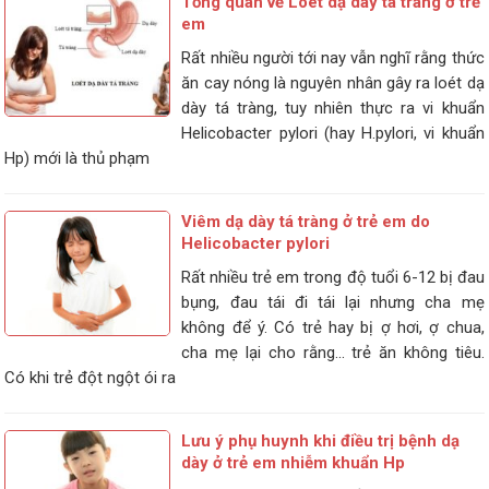
Tổng quan về Loét dạ dày tá tràng ở trẻ
em
Rất nhiều người tới nay vẫn nghĩ rằng thức
ăn cay nóng là nguyên nhân gây ra loét dạ
dày tá tràng, tuy nhiên thực ra vi khuẩn
Helicobacter pylori (hay H.pylori, vi khuẩn
Hp) mới là thủ phạm
Viêm dạ dày tá tràng ở trẻ em do
Helicobacter pylori
Rất nhiều trẻ em trong độ tuổi 6-12 bị đau
bụng, đau tái đi tái lại nhưng cha mẹ
không để ý. Có trẻ hay bị ợ hơi, ợ chua,
cha mẹ lại cho rằng... trẻ ăn không tiêu.
Có khi trẻ đột ngột ói ra
Lưu ý phụ huynh khi điều trị bệnh dạ
dày ở trẻ em nhiễm khuẩn Hp