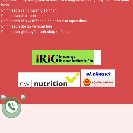
bệnh
Chính sách vận chuyển giao nhận
Chính sách bảo hành
Chính sách bảo vệ thông tin cá nhân của người dùng
Chính sách đổi trả và hoàn tiền
Chính sách giải quyết tranh chấp khiếu nại