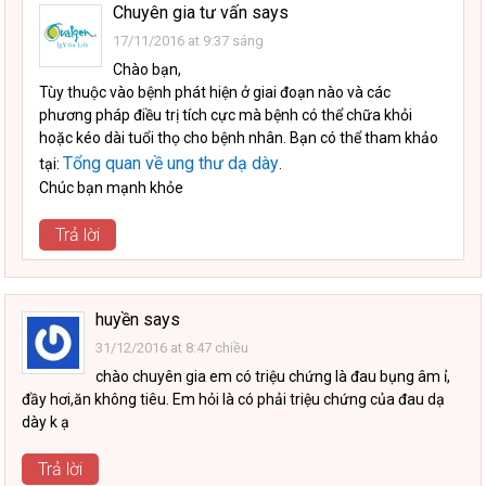
Chuyên gia tư vấn
says
17/11/2016 at 9:37 sáng
Chào bạn,
Tùy thuộc vào bệnh phát hiện ở giai đoạn nào và các
phương pháp điều trị tích cực mà bệnh có thể chữa khỏi
hoặc kéo dài tuổi thọ cho bệnh nhân. Bạn có thể tham khảo
Tổng quan về ung thư dạ dày
tại:
.
Chúc bạn mạnh khỏe
Trả lời
huyền
says
31/12/2016 at 8:47 chiều
chào chuyên gia em có triệu chứng là đau bụng âm ỉ,
đầy hơi,ăn không tiêu. Em hỏi là có phải triệu chứng của đau dạ
dày k ạ
Trả lời