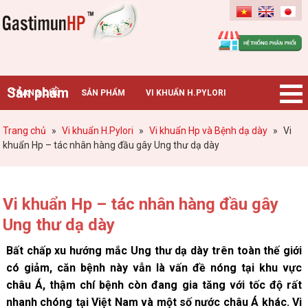
Gastimunhp
Sản phẩm
TRANG CHỦ
SẢN PHẨM
VI KHUẨN H.PYLORI
BỆNH DẠ DÀY
TIN TỨC – SỰ KIỆN
HƯỚNG DẪN MUA HÀNG
Trang chủ
»
Vi khuẩn H.Pylori
»
Vi khuẩn Hp và Bệnh dạ dày
»
Vi
khuẩn Hp – tác nhân hàng đầu gây Ung thư dạ dày
CHUYÊN GIA TƯ VẤN
Vi khuẩn Hp – tác nhân hàng đầu gây
Ung thư dạ dày
Bất chấp xu hướng mắc Ung thư dạ dày trên toàn thế giới
có giảm, căn bệnh này vẫn là vấn đề nóng tại khu vực
châu Á, thậm chí bệnh còn đang gia tăng với tốc độ rất
nhanh chóng tại Việt Nam và một số nước châu Á khác. Vi