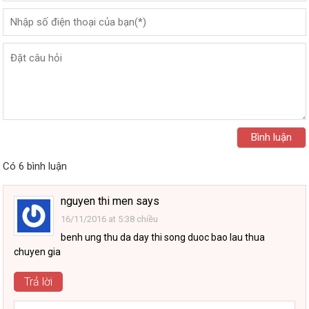
Có 6 bình luận
nguyen thi men
says
16/11/2016 at 5:38 chiều
benh ung thu da day thi song duoc bao lau thua
chuyen gia
Trả lời