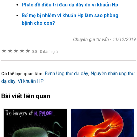
Phác đồ điều trị đau dạ dày do vi khuẩn Hp
Bố mẹ bị nhiễm vi khuẩn Hp làm sao phòng
bệnh cho con?
Chuyên gia tư vấn
-
11/12/2019
★
★
★
★
★
0.0
-
0 đánh giá
Bệnh Ung thư dạ dày
Nguyên nhân ung thư
,
Có thể bạn quan tâm:
dạ dày
Vi khuẩn HP
,
Bài viết liên quan