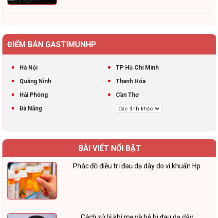
ĐIỂM BÁN GASTIMUNHP
Hà Nội
TP Hồ Chí Minh
Quảng Ninh
Thanh Hóa
Hải Phòng
Cần Thơ
Đà Nẵng
BÀI VIẾT NỔI BẬT
Phác đồ điều trị đau dạ dày do vi khuẩn Hp
Cách xử lý khi mẹ và bé bị đau dạ dày