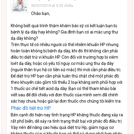
30/07/2019 at 5:53 chiều
Chào bạn,
Không biết quá trình thăm khám bác sỹ có kết luận bạn bị
bệnh lý dạ dày hay không? Gia đình bạn có ai mắc ung thư
dạ dày không?
Trên thực tế có nhiều người có thể nhiễm khuẩn HP nhưng
hoàn toàn không bị bệnh dạ dày, khi đó thì không cần phải
điều trị diệt trừ vi khuẩn HP. Còn đối với trường hợp bị viêm
loét dạ dày, hoặc có yếu tố nguy cơ mắc ung thư dạ dày
(người thân trực hệ có tiền sử mắc) thì mới cần phải điều trị.
Để diệt trừ HP bạn cần phải tuân thủ chặt chẽ một phác đồ
theo khuyến cáo gồm tối thiểu 2 loại kháng sinh phối hợp với
1 thuốc ức chế tiết acid dạ dày. Bạn có thể tham khảo bài
viết sau để đối chiếu với đơn thuốc của mình xem đã chính
xác hay chưa, hoặc gửi lại đơn thuốc cho chúng tôi kiểm tra:
Phác đồ tiệt trừ HP
.
Bên cạnh đó hiện nay tình trạng HP kháng thuốc đang xảy ra
rất phổ biến, dễ xảy ra tình trạng thất bại với phác đồ điều trị.
Vậy nên để nâng cao hiệu quả diệt trừ Hp, giảm nguy cơ
kháng thuốc của vi khuẩn bạn có thể sử dụng phối hợp phác