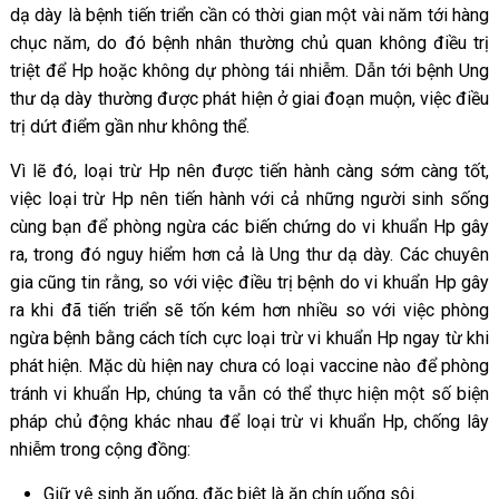
dạ dày là bệnh tiến triển cần có thời gian một vài năm tới hàng
chục năm, do đó bệnh nhân thường chủ quan không điều trị
triệt để Hp hoặc không dự phòng tái nhiễm. Dẫn tới bệnh Ung
thư dạ dày thường được phát hiện ở giai đoạn muộn, việc điều
trị dứt điểm gần như không thể.
Vì lẽ đó, loại trừ Hp nên được tiến hành càng sớm càng tốt,
việc loại trừ Hp nên tiến hành với cả những người sinh sống
cùng bạn để phòng ngừa các biến chứng do vi khuẩn Hp gây
ra, trong đó nguy hiểm hơn cả là Ung thư dạ dày. Các chuyên
gia cũng tin rằng, so với việc điều trị bệnh do vi khuẩn Hp gây
ra khi đã tiến triển sẽ tốn kém hơn nhiều so với việc phòng
ngừa bệnh bằng cách tích cực loại trừ vi khuẩn Hp ngay từ khi
phát hiện. Mặc dù hiện nay chưa có loại vaccine nào để phòng
tránh vi khuẩn Hp, chúng ta vẫn có thể thực hiện một số biện
pháp chủ động khác nhau để loại trừ vi khuẩn Hp, chống lây
nhiễm trong cộng đồng:
Giữ vệ sinh ăn uống, đặc biệt là ăn chín uống sôi.