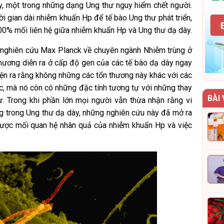
ày, một trong những dạng Ung thư nguy hiểm chết người.
 gian dài nhiễm khuẩn Hp để tế bào Ung thư phát triển,
00% mối liên hệ giữa nhiễm khuẩn Hp và Ung thư dạ dày.
 nghiên cứu Max Planck về chuyên ngành Nhiễm trùng ở
thương diễn ra ở cấp độ gen của các tế bào dạ dày ngay
ện ra rằng không những các tổn thương này khác với các
c, mà nó còn có những đặc tính tương tự với những thay
BÀI 
ư. Trong khi phần lớn mọi người vẫn thừa nhận rằng vi
g trong Ung thư dạ dày, những nghiên cứu này đã mở ra
được mối quan hệ nhân quả của nhiễm khuẩn Hp và việc