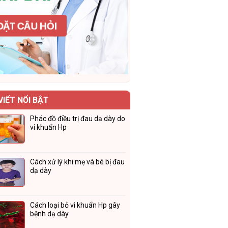
VIẾT NỔI BẬT
Phác đồ điều trị đau dạ dày do
vi khuẩn Hp
Cách xử lý khi mẹ và bé bị đau
dạ dày
Cách loại bỏ vi khuẩn Hp gây
bệnh dạ dày