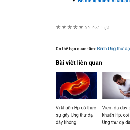
Bố mẹ bị nhiễm vi khuẩ
★
★
★
★
★
0.0
-
0 đánh giá
Bệnh Ung thư dạ
Có thể bạn quan tâm:
Bài viết liên quan
Vi khuẩn Hp có thực
Viêm dạ dày c
sự gây Ung thư dạ
khuẩn Hp, coi
dày không
Ung thư dạ d