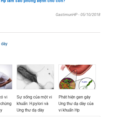
n Hp làm sao phòng bệnh cho con?
GastimunHP
-
05/10/2018
 dày
ó vi
Sự sống của một vi
Phát hiện gen gây
 chừng
khuẩn: H.pylori và
Ung thư dạ dày của
ày
Ung thư dạ dày
vi khuẩn Hp