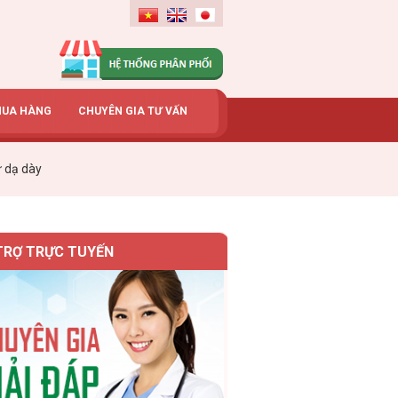
MUA HÀNG
CHUYÊN GIA TƯ VẤN
ư dạ dày
TRỢ TRỰC TUYẾN