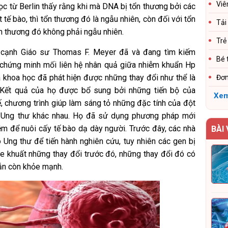
Viê
c từ Berlin thấy rằng khi mà DNA bị tổn thương bởi các
tế bào, thì tổn thương đó là ngẫu nhiên, còn đối với tổn
Tải
ổn thương đó không phải ngẫu nhiên.
Trẻ
cạnh Giáo sư Thomas F. Meyer đã và đang tìm kiếm
Bé 
 chứng minh mối liên hệ nhân quả giữa nhiễm khuẩn Hp
à khoa học đã phát hiện được những thay đổi như thể là
Đơn
 Kết quả của họ được bổ sung bởi những tiến bộ của
Xem
, chương trình giúp làm sáng tỏ những đặc tính của đột
ại Ung thư khác nhau. Họ đã sử dụng phương pháp mới
ệm để nuôi cấy tế bào dạ dày người. Trước đây, các nhà
BÀI
Ung thư để tiến hành nghiên cứu, tuy nhiên các gen bị
e khuất những thay đổi trước đó, những thay đổi đó có
vẫn còn khỏe mạnh.