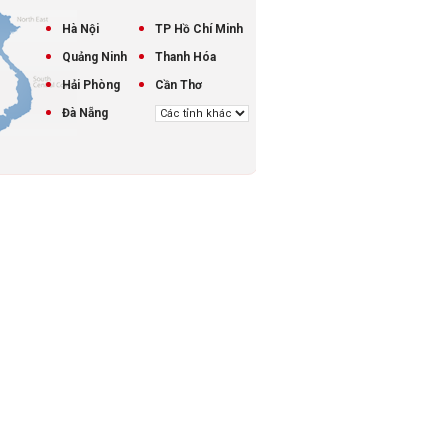
Hà Nội
TP Hồ Chí Minh
Quảng Ninh
Thanh Hóa
Hải Phòng
Cần Thơ
Đà Nẵng