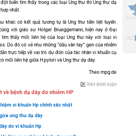
ột biến tìm thấy trong các loại Ung thư thì Ung thư dạ
 hợp nhất.
hư khác có kết quả tương tự là Ung thư tiền liệt tuyến.
ùng với giáo sư Holger Brueggemann, hiện nay ở Đại
tìm thấy mối liên hệ của loại Ung thư này với loại vi
es. Do đó có vẻ như những “dấu vân tay” gen của nhiễm
ẫn trực tiếp về vai trò dự đón của tác nhân vi khuẩn cụ
có mối liên hệ giữa H.pylori và Ung thư dạ dày.
Theo mpg.de
Viết bình luận
ết về bệnh dạ dày do nhiễm HP
hiệm vi khuẩn Hp chính xác nhất
gừa ung thư dạ dày
 dày do vi khuẩn Hp