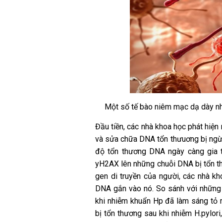
Một số tế bào niêm mạc dạ dày nh
Đầu tiền, các nhà khoa học phát hiện
và sửa chữa DNA tổn thưuơng bị ngừn
độ tổn thương DNA ngày càng gia tă
yH2AX lên những chuỗi DNA bị tổn th
gen di truyền của người, các nhà kho
DNA gắn vào nó. So sánh với những 
khi nhiễm khuẩn Hp đã làm sáng tỏ 
bị tổn thương sau khi nhiễm H.pylori