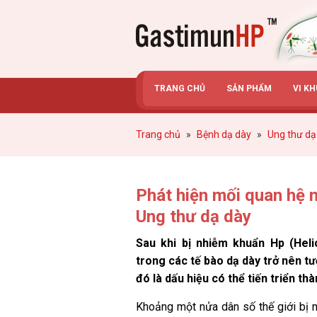
Gastimunhp
TRANG CHỦ
SẢN PHẨM
VI K
Trang chủ
»
Bệnh dạ dày
»
Ung thư dạ
Phát hiện mối quan hệ 
Ung thư dạ dày
Sau khi bị nhiễm khuẩn Hp (Helic
trong các tế bào dạ dày trở nên t
đó là dấu hiệu có thể tiến triển t
Khoảng một nửa dân số thế giới bị 