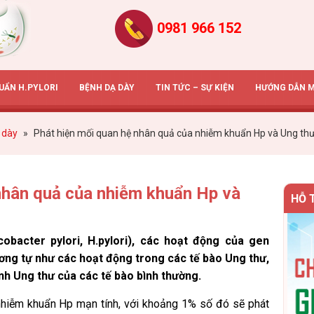
0981 966 152
HUẨN H.PYLORI
BỆNH DẠ DÀY
TIN TỨC – SỰ KIỆN
HƯỚNG DẪN 
 dày
»
Phát hiện mối quan hệ nhân quả của nhiễm khuẩn Hp và Ung th
nhân quả của nhiễm khuẩn Hp và
HỖ 
obacter pylori, H.pylori), các hoạt động của gen
ương tự như các hoạt động trong các tế bào Ung thư,
hành Ung thư của các tế bào bình thường.
nhiễm khuẩn Hp mạn tính, với khoảng 1% số đó sẽ phát