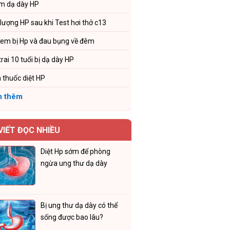
m dạ dày HP
 lượng HP sau khi Test hơi thở c13
 em bị Hp và đau bụng về đêm
trai 10 tuổi bị dạ dày HP
 thuốc diệt HP
 thêm
 VIẾT ĐỌC NHIỀU
Diệt Hp sớm để phòng
ngừa ung thư dạ dày
Bị ung thư dạ dày có thể
sống được bao lâu?