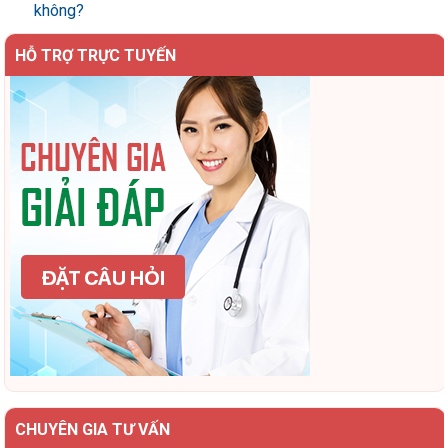
không?
HỖ TRỢ TRỰC TUYẾN
CHUYÊN GIA TƯ VẤN