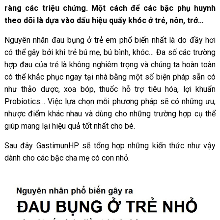
ràng các triệu chứng. Một cách để các bậc phụ huynh
theo dõi là dựa vào dấu hiệu quấy khóc ở trẻ, nôn, trớ…
Nguyên nhân đau bụng ở trẻ em phổ biến nhất là do đầy hơi
có thể gây bởi khi trẻ bú mẹ, bú bình, khóc… Đa số các trường
hợp đau của trẻ là không nghiêm trọng và chúng ta hoàn toàn
có thể khắc phục ngay tại nhà bằng một số biện pháp sẵn có
như thảo dược, xoa bóp, thuốc hỗ trợ tiêu hóa, lợi khuẩn
Probiotics… Việc lựa chọn mỗi phương pháp sẽ có những ưu,
nhược điểm khác nhau và dùng cho những trường hợp cụ thể
giúp mang lại hiệu quả tốt nhất cho bé.
Sau đây GastimunHP sẽ tổng hợp những kiến thức như vậy
dành cho các bậc cha mẹ có con nhỏ.