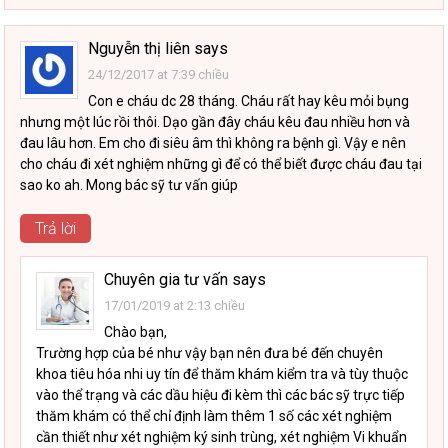
Nguyễn thị liên
says
24/12/2017 at 7:39 chiều
Con e cháu dc 28 tháng. Cháu rất hay kêu mỏi bụng
nhưng một lúc rồi thôi. Dạo gần đây cháu kêu đau nhiều hơn và
đau lâu hơn. Em cho đi siêu âm thì không ra bệnh gì. Vậy e nên
cho cháu đi xét nghiệm những gì để có thể biết được cháu đau tại
sao ko ah. Mong bác sỹ tư vấn giúp
Trả lời
Chuyên gia tư vấn
says
17/01/2019 at 2:13 chiều
Chào bạn,
Trường hợp của bé như vậy bạn nên đưa bé đến chuyên
khoa tiêu hóa nhi uy tín để thăm khám kiểm tra và tùy thuộc
vào thể trạng và các dầu hiệu đi kèm thì các bác sỹ trực tiếp
thăm khám có thể chỉ định làm thêm 1 số các xét nghiệm
cần thiết như xét nghiệm ký sinh trùng, xét nghiệm Vi khuẩn