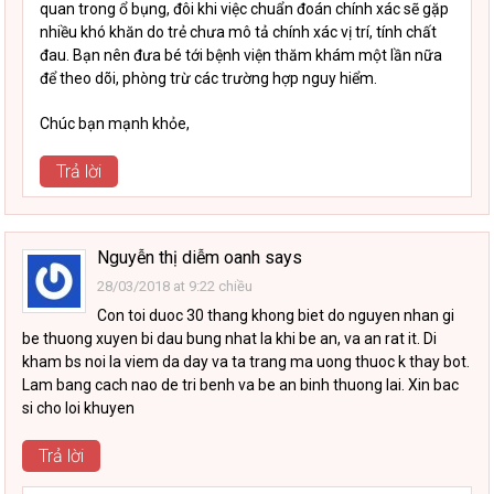
quan trong ổ bụng, đôi khi việc chuẩn đoán chính xác sẽ gặp
nhiều khó khăn do trẻ chưa mô tả chính xác vị trí, tính chất
đau. Bạn nên đưa bé tới bệnh viện thăm khám một lần nữa
để theo dõi, phòng trừ các trường hợp nguy hiểm.
Chúc bạn mạnh khỏe,
Trả lời
Nguyễn thị diễm oanh
says
28/03/2018 at 9:22 chiều
Con toi duoc 30 thang khong biet do nguyen nhan gi
be thuong xuyen bi dau bung nhat la khi be an, va an rat it. Di
kham bs noi la viem da day va ta trang ma uong thuoc k thay bot.
Lam bang cach nao de tri benh va be an binh thuong lai. Xin bac
si cho loi khuyen
Trả lời