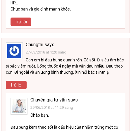
HP…
Chúc bạn và gia đình mạnh khỏe,
Trả lời
Chungthi
says
27/03/2018 at 1:20 sáng
Con em bị đau bụng quanh rốn. Có sốt. Đi siêu âm bác
sĩ bảo viêm ruột. Uống thuốc 4 ngày mà vẫn đau nhiều. Đau theo
cơn. Đi ngoài và ăn uống bình thường. Xin hỏi bác sĩ ntn ạ
Trả lời
Chuyên gia tư vấn
says
29/06/2018 at 11:29 sáng
Chào bạn,
Đau bụng kèm theo sốt là dấu hiệu của nhiễm trùng một cơ