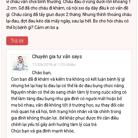
vì cháu vẫn chơi bình thường. Cháu đau ở vùng dưới rốn khoảng 1
,2 cm. Gđ đã cho cháu đi khám, cả nội soi dạ dày đều k có vấn đề
gì. Cháu cũng đã tẩy giun được 2 tháng. Nhưng thỉnh thoảng cháu
lại đau, đợt đau kéo dài mấy ngày, sau lại hết. Bs cho hỏi cháu có
thể bị bệnh gì? Cảm ơn bs ạ.
Trả lời
Chuyên gia tư vấn
says
17/09/2018 at 1:35 chiều
Chào bạn,
Con bạn đã đi khám và kiểm tra không có kết luận bệnh lý gì
nhưng bé lại hay bị đau lại có thể là do đau bụng chức năng.
Nguyên nhân có thể do sang chấn tâm lý trong cuộc sống có
thể làm tăng đau bụng như gia đình có người mất hoặc bố
mẹ bỏ nhau, vấn đề không tốt ở trường học, sự thay đổi các
mối quan hệ xã hội, tình trạng hôn nhân và tài chính trong
gia đình không thuận lợi…Để khắc phục được thì cần điều
chỉnh lại yếu tố gây ảnh hưởng tâm lý của trẻ.
Chúc bạn và gia đình mạnh khỏe,