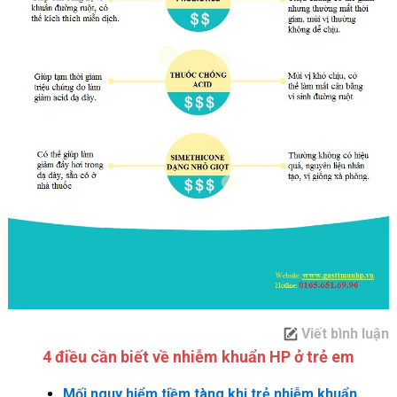
Viết bình luận
4 điều cần biết về nhiễm khuẩn HP ở trẻ em
Mối nguy hiểm tiềm tàng khi trẻ nhiễm khuẩn