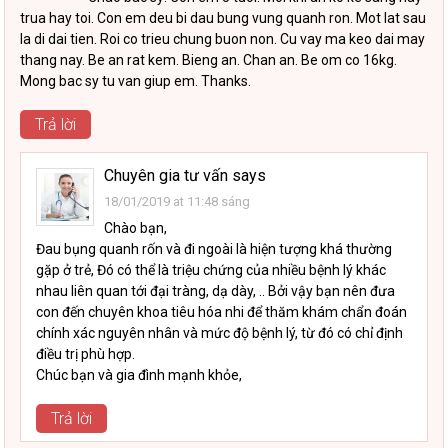
trua hay toi. Con em deu bi dau bung vung quanh ron. Mot lat sau
la di dai tien. Roi co trieu chung buon non. Cu vay ma keo dai may
thang nay. Be an rat kem. Bieng an. Chan an. Be om co 16kg.
Mong bac sy tu van giup em. Thanks.
Trả lời
Chuyên gia tư vấn
says
18/01/2019 at 11:48 sáng
Chào bạn,
Đau bụng quanh rốn và đi ngoài là hiện tượng khá thường
gặp ở trẻ, Đó có thể là triệu chứng của nhiều bệnh lý khác
nhau liên quan tới đại tràng, dạ dày, .. Bởi vậy bạn nên đưa
con đến chuyên khoa tiêu hóa nhi để thăm khám chẩn đoán
chính xác nguyên nhân và mức độ bệnh lý, từ đó có chỉ định
điều trị phù hợp.
Chúc bạn và gia đình mạnh khỏe,
Trả lời