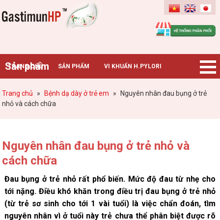
Gastimunhp
Sản phẩm
TRANG CHỦ
SẢN PHẨM
VI KHUẨN H.PYLORI
BỆNH DẠ DÀY
TIN TỨC – SỰ KIỆN
HƯỚNG DẪN MUA HÀNG
Trang chủ
»
Bệnh dạ dày ở trẻ em
»
Nguyên nhân đau bụng ở trẻ
nhỏ và cách chữa
CHUYÊN GIA TƯ VẤN
Nguyên nhân đau bụng ở trẻ nhỏ và
cách chữa
Đau bụng ở trẻ nhỏ rất phổ biến. Mức độ đau từ nhẹ cho
tới nặng. Điều khó khăn trong điều trị đau bụng ở trẻ nhỏ
(từ trẻ sơ sinh cho tới 1 vài tuổi) là việc chẩn đoán, tìm
nguyên nhân vì ở tuổi này trẻ chưa thể phân biệt được rõ