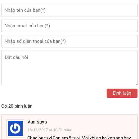
Có 20 bình luận
Van
says
16/12/2017 at 10:51 sáng
Chao bac sy! Con em 5 tuoi. Moi khi an ko ke sang hay