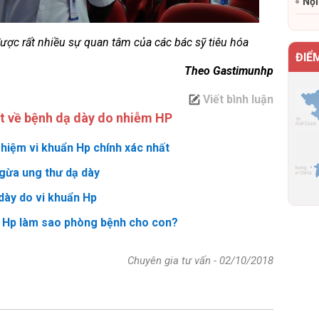
Nội
i được rất nhiều sự quan tâm của các bác sỹ tiêu hóa
ĐIỂ
Theo Gastimunhp
Viết bình luận
ết về bệnh dạ dày do nhiễm HP
hiệm vi khuẩn Hp chính xác nhất
gừa ung thư dạ dày
 dày do vi khuẩn Hp
n Hp làm sao phòng bệnh cho con?
Chuyên gia tư vấn
-
02/10/2018