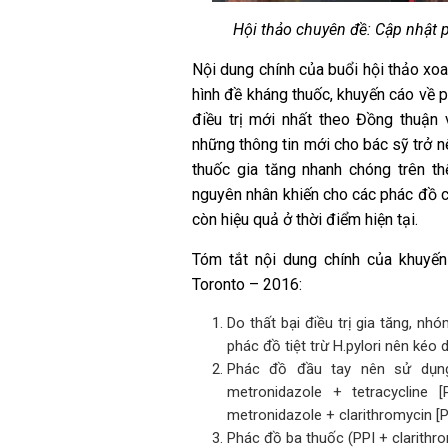
Hội thảo chuyên đề: Cập nhật 
Nội dung chính của buổi hội thảo xo
hình đề kháng thuốc, khuyến cáo về p
điều trị mới nhất theo Đồng thuận v
những thông tin mới cho bác sỹ trở n
thuốc gia tăng nhanh chóng trên th
nguyên nhân khiến cho các phác đồ cũ
còn hiệu quả ở thời điểm hiện tại.
Tóm tắt nội dung chính của khuyến 
Toronto – 2016:
Do thất bại điều trị gia tăng, nh
phác đồ tiệt trừ H.pylori nên kéo 
Phác đồ đầu tay nên sử dụng
metronidazole + tetracycline
metronidazole + clarithromycin [
Phác đồ ba thuốc (PPI + clarithr