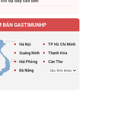
 soi dạ dày cần biết
M BÁN GASTIMUNHP
Hà Nội
TP Hồ Chí Minh
Quảng Ninh
Thanh Hóa
Hải Phòng
Cần Thơ
Đà Nẵng