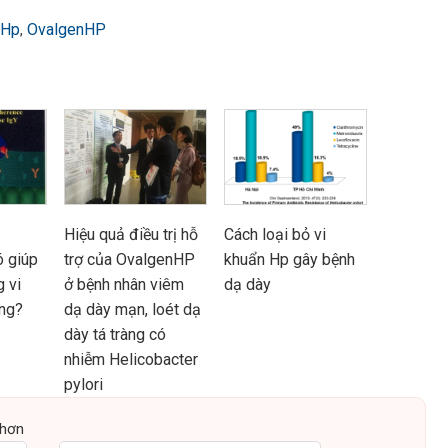
 Hp
OvalgenHP
,
Hiệu quả điều trị hỗ
Cách loại bỏ vi
 giúp
trợ của OvalgenHP
khuẩn Hp gây bệnh
g vi
ở bệnh nhân viêm
dạ dày
ng?
dạ dày mạn, loét dạ
dày tá tràng có
nhiễm Helicobacter
pylori
 hơn