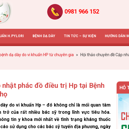
0981 966 152
HUẨN H.PYLORI
BỆNH DẠ DÀY
TIN TỨC – SỰ KIỆN
HƯỚNG DẪN 
 bệnh dạ dày do vi khuẩn HP từ chuyên gia
»
Hội thảo chuyên đề Cập nhật
nhật phác đồ điều trị Hp tại Bệnh
HỖ 
Thọ
ạ dày do vi khuẩn Hp – đó không chỉ là mối quan tâm
 trở của rất nhiều bác sỹ trong lĩnh vực tiêu hóa.
ng tin y khoa mới nhất về tình trạng kháng thuốc
cáo sử dụng cho các bác sỹ tuyến địa phương, ngày