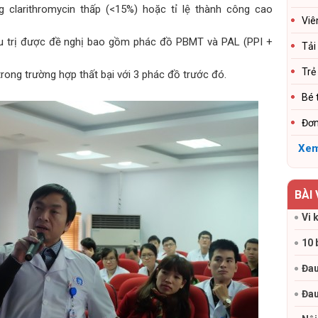
clarithromycin thấp (<15%) hoặc tỉ lệ thành công cao
Viê
iều trị được đề nghị bao gồm phác đồ PBMT và PAL (PPI +
Tải
Trẻ
rong trường hợp thất bại với 3 phác đồ trước đó.
Bé 
Đơn
Xem
BÀI
Vi 
10 
Đau
Đau