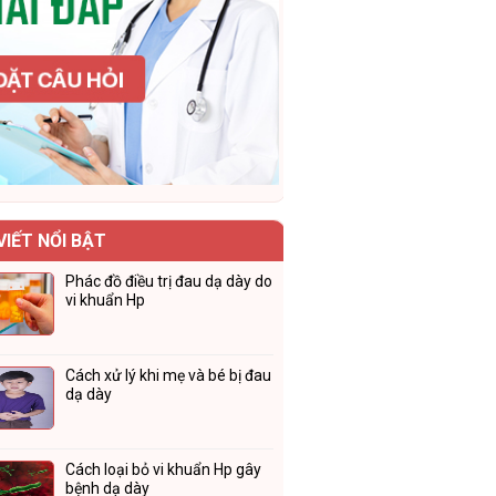
VIẾT NỔI BẬT
Phác đồ điều trị đau dạ dày do
vi khuẩn Hp
Cách xử lý khi mẹ và bé bị đau
dạ dày
Cách loại bỏ vi khuẩn Hp gây
bệnh dạ dày