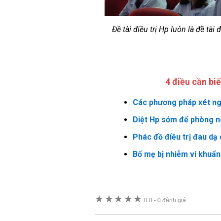
Đề tài điều trị Hp luôn là đề tà
4 điều cần bi
Các phương pháp xét ng
Diệt Hp sớm để phòng n
Phác đồ điều trị đau dạ
Bố mẹ bị nhiễm vi khuẩ
★
★
★
★
★
0.0
-
0 đánh giá