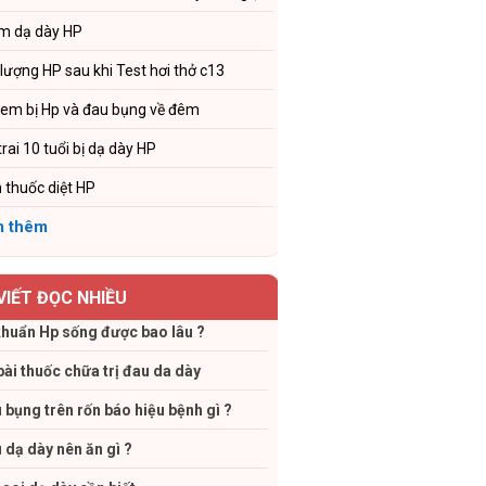
m dạ dày HP
 lượng HP sau khi Test hơi thở c13
 em bị Hp và đau bụng về đêm
trai 10 tuổi bị dạ dày HP
 thuốc diệt HP
 thêm
 VIẾT ĐỌC NHIỀU
khuẩn Hp sống được bao lâu ?
bài thuốc chữa trị đau da dày
 bụng trên rốn báo hiệu bệnh gì ?
 dạ dày nên ăn gì ?