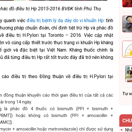
phác đồ điều trị Hp 2015-2016 BVĐK tỉnh Phú Thọ
ay quanh việc
điều trị bệnh lý dạ dày do vi khuẩn Hp
: tình
hương pháp chuẩn đoán, chỉ định tiệt trừ Hp và phác đồ
ề điều trị H.Pylori tại Toronto – 2016. Việc cập nhật
ên vô cùng cấp thiết trước thực trạng vi khuẩn Hp kháng
ế giới và đặc biệt tại Việt Nam. Kháng thuốc chính là
 đã từng điều trị Hp rất tốt trước đây đã trở nên không
cáo điều trị theo Đồng thuận về điều trị H.Pylori tại
Tư v
óm đồng thuận khuyến cáo thời gian điều trị của tất cả các
dài trong 14 ngày.
 là phác đồ 4 thuốc có bismuth (PPI + bismuth +
 [PBMT]) hoặc không có bismuth (PPI + amoxicillin +
CHU
PAMC]) .
omycin + amoxicillin hoặc metronidazole) chỉ được sử dụng
Nhà