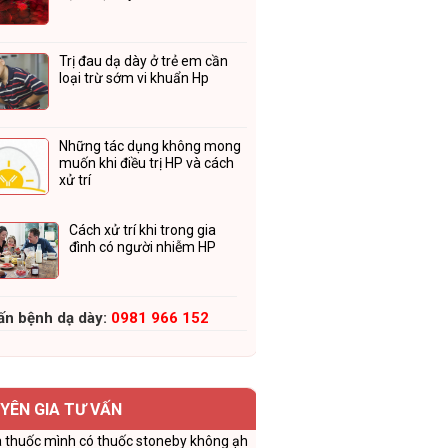
Trị đau dạ dày ở trẻ em cần
loại trừ sớm vi khuẩn Hp
Những tác dụng không mong
muốn khi điều trị HP và cách
xử trí
Cách xử trí khi trong gia
đình có người nhiễm HP
ấn bệnh dạ dày:
0981 966 152
YÊN GIA TƯ VẤN
 thuốc mình có thuốc stoneby không ạh