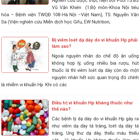
Nghiên cứu được thực hiện bởi PGS.TS.BS
Vũ Văn Khiên (1.Bộ môn-Khoa Nội tiêu
hóa – Bệnh viện TWQĐ 108-Hà Nội –Việt Nam), TS. Nguyễn Văn
Sa (Viện nghiên cứu Miễn dịch học Gifu, EW Nutrition,
Bị viêm loét dạ dày do vi khuẩn Hp phải
làm sao?
Ngoài nguyên nhân do chế độ ăn uống
không hợp lý, uống nhiều bia rượu, hút
thuốc lá thì viêm loét dạ dày còn do một
nguyên nhân hết sức quan trọng đó chính
là nhiễm vi khuẩn Hp. Khi có các
Điều trị vi khuẩn Hp kháng thuốc như
thế nào?
Các bệnh lý dạ dày do vi khuẩn Hp gây ra
như viêm dạ dày tá tràng, loét dạ dày tá
tràng, Ung thư dạ dày, thiếu máu thiếu