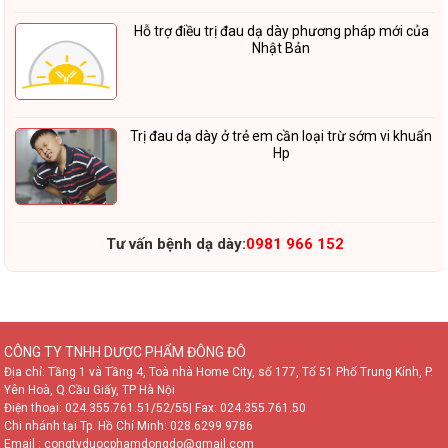
Hỗ trợ điều trị đau dạ dày phương pháp mới của
Nhật Bản
Trị đau dạ dày ở trẻ em cần loại trừ sớm vi khuẩn
Hp
Tư vấn bệnh dạ dày:
0981 966 152
CÔNG TY TNHH DƯỢC PHẨM ĐÔNG ĐÔ
Địa chỉ: Tầng 1 và Tầng 4, Toà nhà Home City, số 177, Tổ 51 Phố Trung Kính, P.
Yên Hoà, Q.Cầu Giấy, TP Hà Nội
Điện thoại:
024.355.761.51/52/55
| Fax: 024.355.761.50
Chi nhánh tại Tp. Hồ Chí Minh:
028.6299.9786
Email : congtyduocphamdongdo@gmail.com