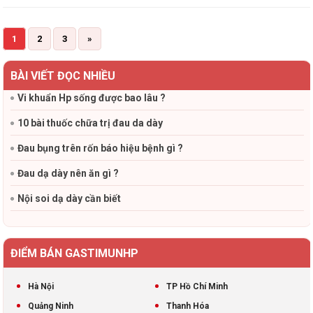
1
2
3
»
BÀI VIẾT ĐỌC NHIỀU
Vi khuẩn Hp sống được bao lâu ?
10 bài thuốc chữa trị đau da dày
Đau bụng trên rốn báo hiệu bệnh gì ?
Đau dạ dày nên ăn gì ?
Nội soi dạ dày cần biết
ĐIỂM BÁN GASTIMUNHP
Hà Nội
TP Hồ Chí Minh
Quảng Ninh
Thanh Hóa