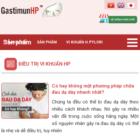
Gastimunhp
Sản phẩm
TRANG CHỦ
SẢN PHẨM
VI KHUẨN H.PYLORI
BỆNH DẠ DÀY
TIN TỨC – SỰ KIỆN
HƯỚNG DẪN MUA HÀNG
ĐIỀU TRỊ VI KHUẨN HP
CHUYÊN GIA TƯ VẤN
Có hay không một phương pháp chữa
đau dạ dày nhanh nhất?
Chúng ta đều có thể bị đau dạ dày theo
nhiều cách khách nhau. Nó gây ra nhiều
vấn đề trong cuộc sống hằng ngày. Một
số nguyên nhân gây ra đau dạ dày có thể
là nhẹ và dễ điều trị, tuy nhiên