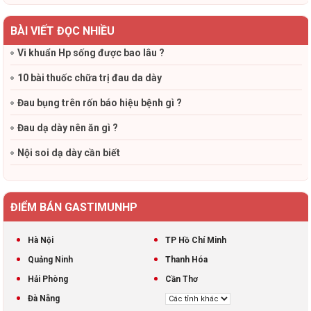
BÀI VIẾT ĐỌC NHIỀU
Vi khuẩn Hp sống được bao lâu ?
10 bài thuốc chữa trị đau da dày
Đau bụng trên rốn báo hiệu bệnh gì ?
Đau dạ dày nên ăn gì ?
Nội soi dạ dày cần biết
ĐIỂM BÁN GASTIMUNHP
Hà Nội
TP Hồ Chí Minh
Quảng Ninh
Thanh Hóa
Hải Phòng
Cần Thơ
Đà Nẵng