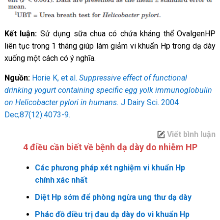
Kết luận:
Sử dụng sữa chua có chứa kháng thể OvalgenHP
liên tục trong 1 tháng giúp làm giảm vi khuẩn Hp trong dạ dày
xuống một cách có ý nghĩa.
Nguồn:
Horie K, et al.
Suppressive effect of functional
drinking yogurt containing specific egg yolk immunoglobulin
on Helicobacter pylori in humans.
J Dairy Sci. 2004
Dec;87(12):4073-9.
Viết bình luận
4 điều cần biết về bệnh dạ dày do nhiễm HP
Các phương pháp xét nghiệm vi khuẩn Hp
chính xác nhất
Diệt Hp sớm để phòng ngừa ung thư dạ dày
Phác đồ điều trị đau dạ dày do vi khuẩn Hp