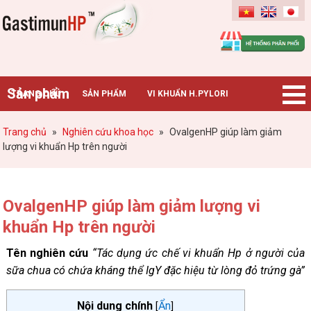
Gastimunhp
Sản phẩm
TRANG CHỦ
SẢN PHẨM
VI KHUẨN H.PYLORI
BỆNH DẠ DÀY
TIN TỨC – SỰ KIỆN
HƯỚNG DẪN MUA HÀNG
Trang chủ
»
Nghiên cứu khoa học
»
OvalgenHP giúp làm giảm
lượng vi khuẩn Hp trên người
CHUYÊN GIA TƯ VẤN
OvalgenHP giúp làm giảm lượng vi
khuẩn Hp trên người
Tên nghiên cứu
“Tác dụng ức chế vi khuẩn Hp ở người của
sữa chua có chứa kháng thể IgY đặc hiệu từ lòng đỏ trứng gà”
Nội dung chính
Ẩn
[
]