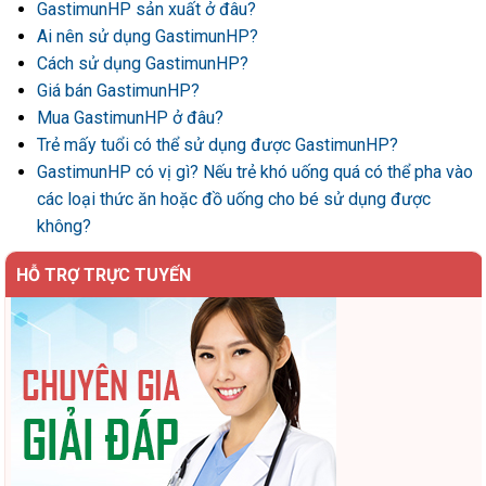
GastimunHP sản xuất ở đâu?
Ai nên sử dụng GastimunHP?
Cách sử dụng GastimunHP?
Giá bán GastimunHP?
Mua GastimunHP ở đâu?
Trẻ mấy tuổi có thể sử dụng được GastimunHP?
GastimunHP có vị gì? Nếu trẻ khó uống quá có thể pha vào
các loại thức ăn hoặc đồ uống cho bé sử dụng được
không?
HỖ TRỢ TRỰC TUYẾN