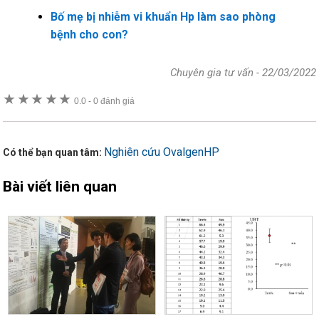
Bố mẹ bị nhiễm vi khuẩn Hp làm sao phòng
bệnh cho con?
Chuyên gia tư vấn
-
22/03/2022
★
★
★
★
★
0.0
-
0 đánh giá
Nghiên cứu OvalgenHP
Có thể bạn quan tâm:
Bài viết liên quan