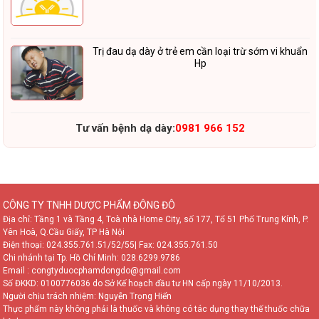
Trị đau dạ dày ở trẻ em cần loại trừ sớm vi khuẩn
Hp
Tư vấn bệnh dạ dày:
0981 966 152
CÔNG TY TNHH DƯỢC PHẨM ĐÔNG ĐÔ
Địa chỉ: Tầng 1 và Tầng 4, Toà nhà Home City, số 177, Tổ 51 Phố Trung Kính, P.
Yên Hoà, Q.Cầu Giấy, TP Hà Nội
Điện thoại:
024.355.761.51/52/55
| Fax: 024.355.761.50
Chi nhánh tại Tp. Hồ Chí Minh:
028.6299.9786
Email : congtyduocphamdongdo@gmail.com
Số ĐKKD: 0100776036 do Sở Kế hoạch đầu tư HN cấp ngày 11/10/2013.
Người chịu trách nhiệm: Nguyễn Trọng Hiển
Thực phẩm này không phải là thuốc và không có tác dụng thay thế thuốc chữa