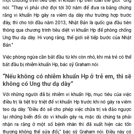
một chương trình tiêu diệt vi khuẩn Hp trên toàn thế giới.” ông
nói. “Thay vì phải chờ đợi tới 30 năm để đưa ra bằng chứng
rằng vi khuẩn Hp gây ra viêm dạ dày như trường hợp trước
đây, thì cho tới đầu năm 2013, Nhật Bản là quốc gia đầu tiên
thông qua chương trình tiêu diệt vi khuẩn Hp để phòng chống
Ung thư dạ dày. Hi vọng rằng, thế giới sẽ tiếp bước của Nhật
Bản.”
Việc phòng ngừa cần bắt đầu từ khi còn nhỏ, khi mà trẻ có thể
bắt đầu bị nhiễm khuẩn Hp, bác sỹ Graham nói.
“Nếu không có nhiễm khuẩn Hp ở trẻ em, thì sẽ
không có Ung thư dạ dày”
Với những người đã bị nhiễm vi khuẩn Hp, mục tiêu của việc
điều trị là tiệt trừ triệt để vi khuẩn Hp trước khi nó gây ra viêm
teo dạ dày. “Điều đó sẽ cho phép việc chữa trị và đảo ngược
lại những biến đổi do vi khuẩn gây ra, mặc dù chúng ta phải
nhận ra rằng ở một số bệnh nhân thì đã xuất hiện các tổn
thương không thể sửa đổi,” bác sỹ Graham nói. Điều này có