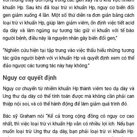
khuẩn Hp. Sau khi đã loại trừ vi khuẩn Hp, nguy cơ biến đổi
gen giảm xuống 4 lần. Một số thứ diễn ra đơn giản bằng cách
loại trừ vi khuẩn Hp, giúp làm giảm viêm, ổn định việc tiết acid
dạ dày và làm ngừng sự tương tác giữ vi khuẩn với tế bào
người bệnh, điều này là nguyên nhân gây biến đổi gen,”
“Nghiên cứu hiện tại tập trung vào việc thấu hiểu những tương
tác giữa người bệnh với vi khuẩn Hp và quyết định xem có thể
đảo ngược các tương tác này hay không.”
Nguy cơ quyết định
Nguy cơ chuyển từ nhiễm khuẩn Hp thành viêm teo dạ dày và
Ung thư dạ dày có thể tính toán được mà không cần phải can
thiệp nội soi, và có thể hành động để làm giảm quá trình đó.
Bác sỹ Graham nói “Kể cả trong cộng đồng có nguy cơ cao
nhất, thì việc loại trừ vi khuẩn Hp vẫn có nhiều lợi ích. Nếu bạn
muốn loại trừ Ung thư dạ dày, bạn phải loại trừ vi khuẩn Hp.