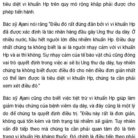
tiêu diệt vi khuẩn Hp trên quy mô rộng khắp phải được cho
phép tiến hành.
Bác sỹ Ajani nói rằng “Điều đó rất đúng đắn bởi vì vi khuẩn Hp
đã được xác định là tác nhân hàng đầu gây Ung thư dạ dày. Ở
nhiều nước, hầu hết người lớn đều nhiễm khuẩn Hp. Điều duy
nhất chúng ta không biết là ai là người nhạy cảm với vi khuẩn
Hp và ai thì không. Sự nhạy cảm của tế bào vật chủ cũng đóng
vai trò quyết định trong việc ai sẽ bị Ung thư dạ dày, tuy nhiên
chúng ta không biết được điều đó cho nên điều đơn giản nhất
có thể làm được là tiêu diệt vi khuẩn Hp, chúng ta cần phải
xem xét điều đó.”
Bác sỹ Ajani cũng cho biết việc tiệt trừ vi khuẩn Hp giúp làm
giảm triệu chứng của bệnh viêm dạ dày, và đây cũng là một lý
do để chúng ta quyết định điều trị. “Điều này rất là đơn giản,
không quá tốn kém và tình trạng tái nhiễm sẽ giảm. Tuy nhiên
vấn đề tiếp theo mà chúng ta cần phải quan tâm đó là tình
trạng vi khuẩn Hp kháng thuốc. Đó chính là điều tiếp theo phải