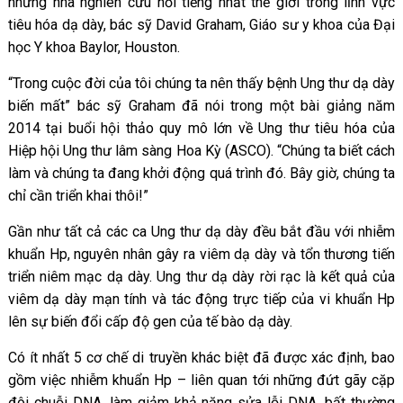
những nhà nghiên cứu nổi tiếng nhất thế giới trong lĩnh vực
tiêu hóa dạ dày, bác sỹ David Graham, Giáo sư y khoa của Đại
học Y khoa Baylor, Houston.
“Trong cuộc đời của tôi chúng ta nên thấy bệnh Ung thư dạ dày
biến mất” bác sỹ Graham đã nói trong một bài giảng năm
2014 tại buổi hội thảo quy mô lớn về Ung thư tiêu hóa của
Hiệp hội Ung thư lâm sàng Hoa Kỳ (ASCO). “Chúng ta biết cách
làm và chúng ta đang khởi động quá trình đó. Bây giờ, chúng ta
chỉ cần triển khai thôi!”
Gần như tất cả các ca Ung thư dạ dày đều bắt đầu với nhiễm
khuẩn Hp, nguyên nhân gây ra viêm dạ dày và tổn thương tiến
triển niêm mạc dạ dày. Ung thư dạ dày rời rạc là kết quả của
viêm dạ dày mạn tính và tác động trực tiếp của vi khuẩn Hp
lên sự biến đổi cấp độ gen của tế bào dạ dày.
Có ít nhất 5 cơ chế di truyền khác biệt đã được xác định, bao
gồm việc nhiễm khuẩn Hp – liên quan tới những đứt gãy cặp
đôi chuỗi DNA, làm giảm khả năng sửa lỗi DNA, bất thường