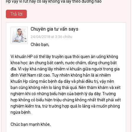
Hp vậy vi rút này có lây không và lây theo đường nào
Trả lời
Chuyên gia tư vấn
says
24/04/2018 at 3:36 chiều
Chào bạn,
Vi khuẩn HP có thể lây truyền qua thói quen ăn uống không
khoa học: ăn chung bát canh, nước chấm, dùng chung bát
đĩa. Vì vậy khả năng lây nhiễm vi khuẩn giữa người trong gia
đình Việt Nam rất cao. Tuy nhiên không hẳn là ai nhiễm
khuẩn Hp cũng mắc bệnh dạ dày và phải điều trị, vậy nên
bạn cũng không nên lo lắng thái quá. Nên thăm khám và xét
nghiệm khi có những biểu hiện của bệnh lý dạ dày. Trường
hợp không có biểu hiện triệu chứng không nhất thiết phải xét
nghiệm kiểm tra, trừ trường hợp quá lo lắng và muốn phòng
ngừa bệnh.
Chúc bạn mạnh khỏe,