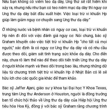
Nếu bạn không có viêm teo dạ dày, Ung thứ sẽ rất hiếm khi
xảy ra, nhưng nếu như bạn có teo niêm mạc dạ dày thì nguy cơ
Ung thư dạ dày bắt đầu xuất hiện. Việc loại trừ vi khuẩn Hp
giúp làm giảm nguy cơ chuyển sang Ung thư dạ dày.”
Ở những nước và bệnh nhân có nguy cơ cao, loại trừ vi khuẩn
Hp nên đi đôi với việc đánh giá nguy cơ. Nói chung, bác sỹ
Graham khuyến cáo việc tiệt trừ vi khuẩn Hp “cho tất cả mọi
người,” xác định là có nguy cơ Ung thư dạ dày và có nhu cầu
được theo dõi, giám sát tình trạng sức khỏe dạ dày. Cho đến
này, chưa rõ làm thế nào để theo dõi tiến triển Ung thư dạ dày
ở người khỏe mạnh và theo dõi trong bao lâu, nhưng những dữ
liệu từ chương trình tiệt trừ vi khuẩn Hp ở Nhật Bản có lẽ sẽ
hữu ích cho các quốc gia khác để tham khảo.
Bác sỹ Jaffer Ajani, giáo sư y khoa tại Đại học Y Khoa Texas,
trung tâm Ung thư Anderson ở Houston, người là đồng trưởng
ban tổ chức hội thảo về Ung thư dạ dày của Hiệp hội Ung thư
tiêu hóa Hoa Kỳ, đồng ý với bác sỹ Graham rằng chương trình