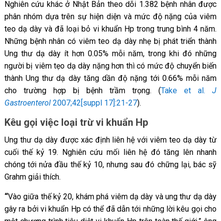
Nghiên cứu khác ở Nhật Bản theo dõi 1.382 bệnh nhân được
phân nhóm dựa trên sự hiện diện và mức độ nặng của viêm
teo dạ dày và đã loại bỏ vi khuẩn Hp trong trung bình 4 năm.
Những bệnh nhân có viêm teo dạ dày nhẹ bị phát triển thành
Ung thư dạ dày ít hơn 0.05% mỗi năm, trong khi đó những
người bị viêm tẹo dạ dày nặng hơn thì có mức độ chuyển biến
thành Ung thư dạ dày tăng dần độ nặng tới 0.66% mỗi năm
cho trường hợp bị bệnh trầm trọng. (
Take et al.
J
Gastroenterol
2007;42[suppl 17]:21-27
).
Kêu gọi việc loại trừ vi khuẩn Hp
Ung thư dạ dày được xác định liên hệ với viêm teo dạ dày từ
cuối thế kỷ 19. Nghiên cứu mối liên hệ đó tăng lên nhanh
chóng tới nửa đầu thế kỷ 10, nhưng sau đó chững lại, bác sỹ
Grahm giải thích.
“
Vào giữa thế kỷ 20, khám phá viêm dạ dày và ung thư dạ dày
gây ra bởi vi khuẩn Hp có thể đã dẫn tới những lời kêu gọi cho