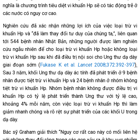
nghĩa là chương trình tiêu diệt vi khuẩn Hp sẽ có tác động trễ ở
các nước có nguy cơ cao.
Nghiên cứu đã xác nhận những lợi ích của việc loại trừ vi
khuẩn Hp và “đã làm thay đổi tư duy của chúng ta,”, liên quan
tới 544 bệnh nhân Nhật Bản, những người được làm nghiên
cứu ngẫu nhiên để cho loại trừ vi khuẩn Hp hoặc không loại
trừ vi khuẩn Hp sau khi đã điều trị nội soi cho Ung thư dạ dày
giai đoạn sớm (
Fukase K et al.
Lancet
2008;372:392-397
).
Sau 3 năm, khối Ung thư dạ dày ác tính đã phát triển ở 9 bệnh
nhân được tiệt trừ vi khuẩn Hp và 24 bệnh nhân ở nhóm không
tiệt trừ vi khuẩn Hp. Nhóm bệnh nhân không được điều trị vi
khuẩn Hp có tỷ lệ phát triển thành Ung thư với tỷ lệ cao,
khoảng 4% mỗi năm, còn việc loại trừ vi khuẩn Hp thì làm
giảm nhanh chóng và rõ rệt sự phát triển của các khối U trong
dạ dày.
Bác sỹ Graham giải thích “Nguy cơ rất cao này có mối liên hệ
với những thay đổi rộng trong các gen xảy ra ở khu vực nhiễm