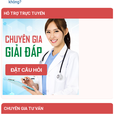
không?
HỖ TRỢ TRỰC TUYẾN
CHUYÊN GIA TƯ VẤN