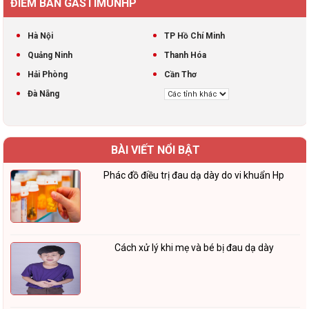
ĐIỂM BÁN GASTIMUNHP
Hà Nội
TP Hồ Chí Minh
Quảng Ninh
Thanh Hóa
Hải Phòng
Cần Thơ
Đà Nẵng
BÀI VIẾT NỔI BẬT
Phác đồ điều trị đau dạ dày do vi khuẩn Hp
Cách xử lý khi mẹ và bé bị đau dạ dày