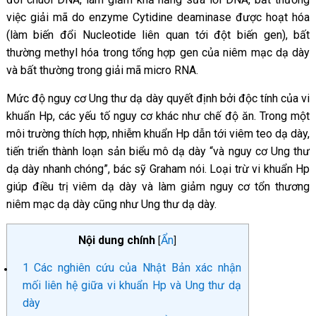
việc giải mã do enzyme Cytidine deaminase được hoạt hóa
(làm biến đổi Nucleotide liên quan tới đột biến gen), bất
thường methyl hóa trong tổng hợp gen của niêm mạc dạ dày
và bất thường trong giải mã micro RNA.
Mức độ nguy cơ Ung thư dạ dày quyết định bởi độc tính của vi
khuẩn Hp, các yếu tố nguy cơ khác như chế độ ăn. Trong một
môi trường thích hợp, nhiễm khuẩn Hp dẫn tới viêm teo dạ dày,
tiến triển thành loạn sản biểu mô dạ dày “và nguy cơ Ung thư
dạ dày nhanh chóng”, bác sỹ Graham nói. Loại trừ vi khuẩn Hp
giúp điều trị viêm dạ dày và làm giảm nguy cơ tổn thương
niêm mạc dạ dày cũng như Ung thư dạ dày.
Nội dung chính
Ẩn
[
]
1
Các nghiên cứu của Nhật Bản xác nhận
mối liên hệ giữa vi khuẩn Hp và Ung thư dạ
dày