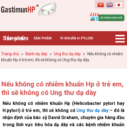
Gastimunhp
Sản phẩm
TRANG CHỦ
SẢN PHẨM
VI KHUẨN H.PYLORI
BỆNH DẠ DÀY
TIN TỨC – SỰ KIỆN
HƯỚNG DẪN MUA HÀNG
Trang chủ
»
Bệnh dạ dày
»
Ung thư dạ dày
»
Nếu không có nhiễm
khuẩn Hp ở trẻ em, thì sẽ không có Ung thư dạ dày
CHUYÊN GIA TƯ VẤN
Nếu không có nhiễm khuẩn Hp ở trẻ em,
thì sẽ không có Ung thư dạ dày
Nếu không có nhiễm khuẩn Hp (Helicobacter pylori hay
H.pylori) ở trẻ em, thì sẽ không có
Ung thư dạ dày
– đó là
nhận định của bác sỹ David Graham, chuyên gia hàng đầu
trong lĩnh vực tiêu hóa dạ dày và các bệnh nhiễm khuẩn