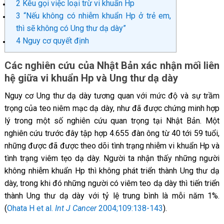
2
Kêu gọi việc loại trừ vi khuẩn Hp
3
“Nếu không có nhiễm khuẩn Hp ở trẻ em,
thì sẽ không có Ung thư dạ dày”
4
Nguy cơ quyết định
Các nghiên cứu của Nhật Bản xác nhận mối liên
hệ giữa vi khuẩn Hp và Ung thư dạ dày
Nguy cơ Ung thư dạ dày tương quan với mức độ và sự trầm
trọng của teo niêm mạc dạ dày, như đã được chứng minh hợp
lý trong một số nghiên cứu quan trọng tại Nhật Bản. Một
nghiên cứu trước đây tập hợp 4.655 đàn ông từ 40 tới 59 tuổi,
những được đã được theo dõi tình trạng nhiễm vi khuẩn Hp và
tình trạng viêm tẹo dạ dày. Người ta nhận thấy những người
không nhiễm khuẩn Hp thì không phát triển thành Ung thư dạ
dày, trong khi đó những người có viêm teo dạ dày thì tiến triển
thành Ung thư dạ dày với tỷ lệ trung bình là mỗi năm 1%.
(
Ohata H et al.
Int J Cancer
2004;109:138-143
).