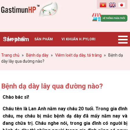
Gastimunhp
Sản phẩm
TRANG CHỦ
SẢN PHẨM
VI KHUẨN H.PYLORI
BỆNH DẠ DÀY
TIN TỨC – SỰ KIỆN
HƯỚNG DẪN MUA HÀNG
Trang chủ
»
Bệnh dạ dày
»
Viêm loét dạ dày, tá tràng
»
Bệnh dạ
dày lây qua đường nào?
CHUYÊN GIA TƯ VẤN
Bệnh dạ dày lây qua đường nào?
Chào bác sĩ!
Cháu tên là Lan Anh năm nay cháu 20 tuổi. Trong gia đình
cháu, mẹ cháu bị mắc bệnh dạ dày đã mấy năm nay và
đang chữa trị. Cháu nghe nói, trong gia đình có người bị