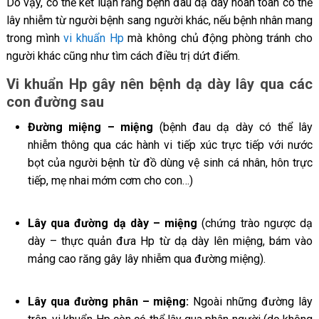
Do vậy, có thể kết luận rằng bệnh đau dạ dày hoàn toàn có thể
lây nhiễm từ người bệnh sang người khác, nếu bệnh nhân mang
trong mình
vi khuẩn Hp
mà không chủ động phòng tránh cho
người khác cũng như tìm cách điều trị dứt điểm.
Vi khuẩn Hp gây nên bệnh dạ dày lây qua các
con đường sau
Đường miệng – miệng
(bệnh đau dạ dày có thể lây
nhiễm thông qua các hành vi tiếp xúc trực tiếp với nước
bọt của người bệnh từ đồ dùng vệ sinh cá nhân, hôn trực
tiếp, mẹ nhai mớm cơm cho con…)
Lây qua đường dạ dày – miệng
(chứng trào ngược dạ
dày – thực quản đưa Hp từ dạ dày lên miệng, bám vào
mảng cao răng gây lây nhiễm qua đường miệng).
Lây qua đường phân – miệng:
Ngoài những đường lây