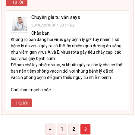
Trả lời
Chuyên gia tư vấn
says
30/10/2018 at 4:00 chiều
Chào bạn,
Không rõ bạn đang hỏi virus gây bệnh lý gì? Tuy nhiên 1 số
bệnh lý do virus gây ra có thể lây nhiễm qua đường ăn uống
như viêm gan virus A và E, virus rota gây tiêu chảy cấp, các
loại virus gây bệnh cúm
Để hạn chế lây nhiễm virus, vi khuẩn gây ra các lý cho cơ thể
bạn nên tiêm phòng vaccin đối với những bệnh lý đã có
vaccin phòng bệnh để giảm thiểu nguy cơ nhiễm bệnh.
Chúc bạn mạnh khỏe
Trả lời
«
1
2
3