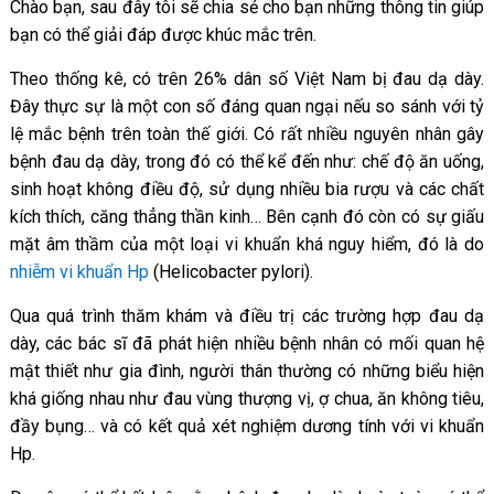
Chào bạn, sau đây tôi sẽ chia sẻ cho bạn những thông tin giúp
bạn có thể giải đáp được khúc mắc trên.
Theo thống kê, có trên 26% dân số Việt Nam bị đau dạ dày.
Đây thực sự là một con số đáng quan ngại nếu so sánh với tỷ
lệ mắc bệnh trên toàn thế giới. Có rất nhiều nguyên nhân gây
bệnh đau dạ dày, trong đó có thể kể đến như: chế độ ăn uống,
sinh hoạt không điều độ, sử dụng nhiều bia rượu và các chất
kích thích, căng thẳng thần kinh… Bên cạnh đó còn có sự giấu
mặt âm thầm của một loại vi khuẩn khá nguy hiểm, đó là do
nhiễm vi khuẩn Hp
(Helicobacter pylori).
Qua quá trình thăm khám và điều trị các trường hợp đau dạ
dày, các bác sĩ đã phát hiện nhiều bệnh nhân có mối quan hệ
mật thiết như gia đình, người thân thường có những biểu hiện
khá giống nhau như đau vùng thượng vị, ợ chua, ăn không tiêu,
đầy bụng… và có kết quả xét nghiệm dương tính với vi khuẩn
Hp.