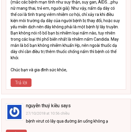
(mắc các bệnh mạn tính như suy thận, suy gan, AIDS…;phụ
nữ mang thai, trẻ em, người già). Như vậy, nấm dạ dày có
thể coi là tình trạng viêm nhiễm cơ hội, chỉ xảy ra khi điều
kiện môi trường dạ dày của người bệnh bị thay đổi, hoặc suy
yếu miễn dịch nên đây không phải là một bệnh lý lây truyền.
Bạn không nói rõ bố bạn bị nhiễm loại nấm nào, tuy nhiên
trong các loại thì phổ biến nhất là nhiễm nấm Candida. May
mắn là bố bạn không nhiễm khuẩn Hp, nên ngoài thuốc dạ
dày chỉ cần điều trị thêm thuốc chống nấm thì bệnh có thể
khỏi.
Chúc bạn và gia đình sức khỏe,
Trả lời
nguyễn thuý kiều
says
27/10/2018 at 10:56 chiều
bệnh virut có lây qua đường ăn uống không ạ