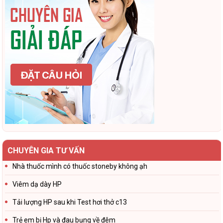
CHUYÊN GIA TƯ VẤN
Nhà thuốc mình có thuốc stoneby không ạh
Viêm dạ dày HP
Tải lượng HP sau khi Test hơi thở c13
Trẻ em bị Hp và đau bụng về đêm