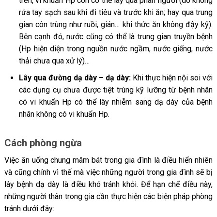
trên, vi khuẩn Hp còn có thể lây qua phân người (do không
rửa tay sạch sau khi đi tiêu và trước khi ăn; hay qua trung
gian côn trùng như ruồi, gián… khi thức ăn không đậy kỹ).
Bên cạnh đó, nước cũng có thể là trung gian truyền bệnh
(Hp hiện diện trong nguồn nước ngầm, nước giếng, nước
thải chưa qua xử lý)…
Lây qua đường dạ dày – dạ dày:
Khi thực hiện nội soi với
các dụng cụ chưa được tiệt trùng kỹ lưỡng từ bệnh nhân
có vi khuẩn Hp có thể lây nhiễm sang dạ dày của bệnh
nhân không có vi khuẩn Hp.
Cách phòng ngừa
Việc ăn uống chung mâm bát trong gia đình là điều hiển nhiên
và cũng chính vì thế mà việc những người trong gia đình sẽ bị
lây bệnh dạ dày là điều khó tránh khỏi. Để hạn chế điều này,
những người thân trong gia cần thực hiện các biện pháp phòng
tránh dưới đây: