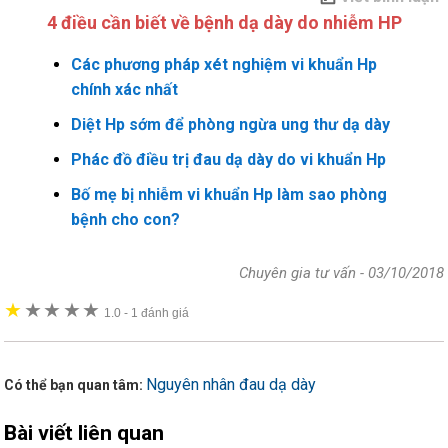
4 điều cần biết về bệnh dạ dày do nhiễm HP
Các phương pháp xét nghiệm vi khuẩn Hp
chính xác nhất
Diệt Hp sớm để phòng ngừa ung thư dạ dày
Phác đồ điều trị đau dạ dày do vi khuẩn Hp
Bố mẹ bị nhiễm vi khuẩn Hp làm sao phòng
bệnh cho con?
Chuyên gia tư vấn
-
03/10/2018
★
★
★
★
★
★
1.0
-
1 đánh giá
Nguyên nhân đau dạ dày
Có thể bạn quan tâm:
Bài viết liên quan