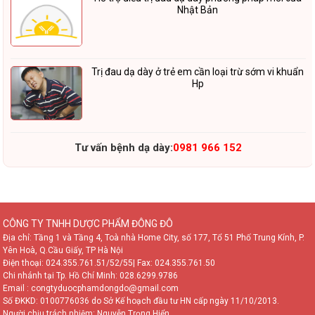
Nhật Bản
Trị đau dạ dày ở trẻ em cần loại trừ sớm vi khuẩn
Hp
Tư vấn bệnh dạ dày:
0981 966 152
CÔNG TY TNHH DƯỢC PHẨM ĐÔNG ĐÔ
Địa chỉ: Tầng 1 và Tầng 4, Toà nhà Home City, số 177, Tổ 51 Phố Trung Kính, P.
Yên Hoà, Q.Cầu Giấy, TP Hà Nội
Điện thoại:
024.355.761.51/52/55
| Fax: 024.355.761.50
Chi nhánh tại Tp. Hồ Chí Minh:
028.6299.9786
Email : congtyduocphamdongdo@gmail.com
Số ĐKKD: 0100776036 do Sở Kế hoạch đầu tư HN cấp ngày 11/10/2013.
Người chịu trách nhiệm: Nguyễn Trọng Hiển