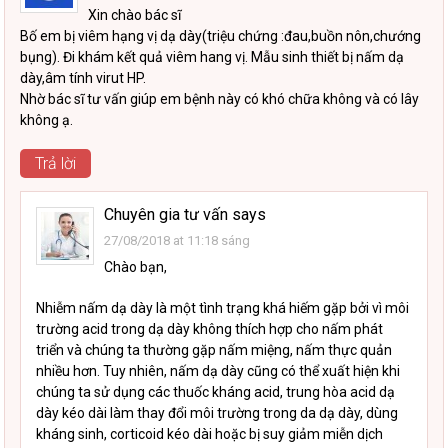
Xin chào bác sĩ
Bố em bị viêm hạng vị dạ dày(triệu chứng :đau,buồn nôn,chướng
bụng). Đi khám kết quả viêm hang vị. Mẫu sinh thiết bị nấm dạ
dày,âm tính virut HP.
Nhờ bác sĩ tư vấn giúp em bệnh này có khó chữa không và có lây
không ạ.
Trả lời
Chuyên gia tư vấn
says
27/08/2018 at 11:18 sáng
Chào bạn,
Nhiễm nấm dạ dày là một tình trạng khá hiếm gặp bởi vì môi
trường acid trong dạ dày không thích hợp cho nấm phát
triển và chúng ta thường gặp nấm miệng, nấm thực quản
nhiều hơn. Tuy nhiên, nấm dạ dày cũng có thể xuất hiện khi
chúng ta sử dụng các thuốc kháng acid, trung hòa acid dạ
dày kéo dài làm thay đổi môi trường trong da dạ dày, dùng
kháng sinh, corticoid kéo dài hoặc bị suy giảm miễn dịch