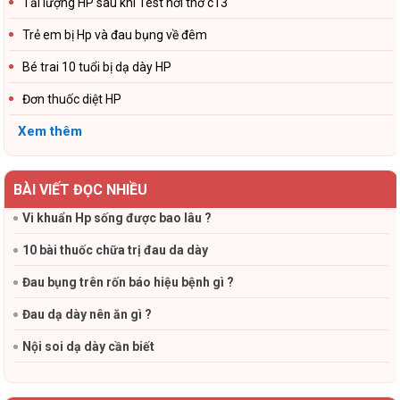
Tải lượng HP sau khi Test hơi thở c13
Trẻ em bị Hp và đau bụng về đêm
Bé trai 10 tuổi bị dạ dày HP
Đơn thuốc diệt HP
Xem thêm
BÀI VIẾT ĐỌC NHIỀU
Vi khuẩn Hp sống được bao lâu ?
10 bài thuốc chữa trị đau da dày
Đau bụng trên rốn báo hiệu bệnh gì ?
Đau dạ dày nên ăn gì ?
Nội soi dạ dày cần biết