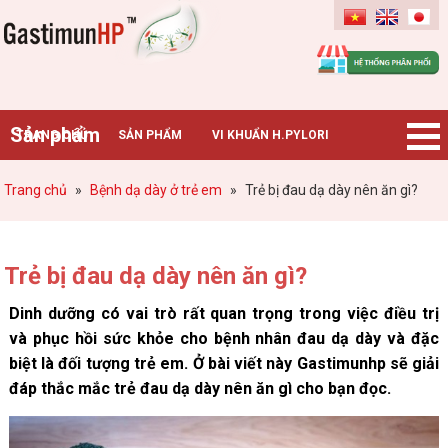
Gastimunhp
Sản phẩm
TRANG CHỦ
SẢN PHẨM
VI KHUẨN H.PYLORI
BỆNH DẠ DÀY
TIN TỨC – SỰ KIỆN
HƯỚNG DẪN MUA HÀNG
Trang chủ
»
Bệnh dạ dày ở trẻ em
»
Trẻ bị đau dạ dày nên ăn gì?
CHUYÊN GIA TƯ VẤN
Trẻ bị đau dạ dày nên ăn gì?
Dinh dưỡng có vai trò rất quan trọng trong việc điều trị
và phục hồi sức khỏe cho bệnh nhân đau dạ dày và đặc
biệt là đối tượng trẻ em. Ở bài viết này Gastimunhp sẽ giải
đáp thắc mắc trẻ đau dạ dày nên ăn gì cho bạn đọc.