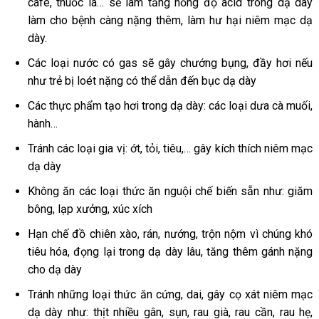
cafe, thuốc lá… sẽ làm tăng nồng độ acid trong dạ dày
làm cho bệnh càng nặng thêm, làm hư hại niêm mạc dạ
dày.
Các loại nước có gas sẽ gây chướng bụng, đầy hơi nếu
như trẻ bị loét nặng có thể dẫn đến bục dạ dày
Các thực phẩm tạo hơi trong dạ dày: các loại dưa cà muối,
hành…
Tránh các loại gia vị: ớt, tỏi, tiêu,… gây kích thích niêm mạc
dạ dày
Không ăn các loại thức ăn nguội chế biến sẵn như: giăm
bông, lạp xưởng, xúc xích
Hạn chế đồ chiên xào, rán, nướng, trộn nộm vì chúng khó
tiêu hóa, đọng lại trong dạ dày lâu, tăng thêm gánh nặng
cho dạ dày
Tránh những loại thức ăn cứng, dai, gây cọ xát niêm mạc
dạ dày như: thịt nhiều gân, sụn, rau già, rau cần, rau hẹ,