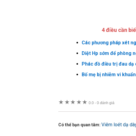
4 điều cần bi
Các phương pháp xét ng
Diệt Hp sớm để phòng n
Phác đồ điều trị đau dạ
Bố mẹ bị nhiễm vi khuẩ
★
★
★
★
★
0.0
-
0 đánh giá
Viêm loét dạ dày
Có thể bạn quan tâm: