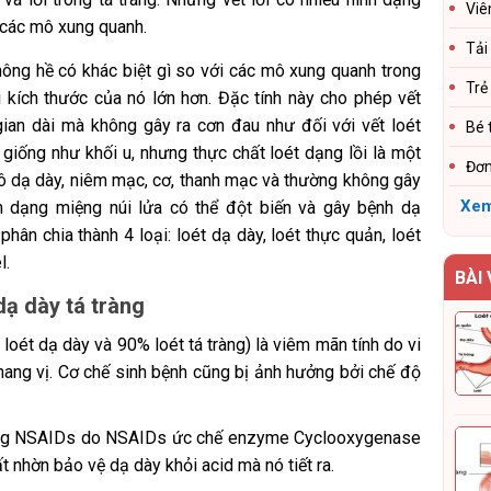
Viê
n các mô xung quanh.
Tải
hông hề có khác biệt gì so với các mô xung quanh trong
Trẻ
hi kích thước của nó lớn hơn. Đặc tính này cho phép vết
i gian dài mà không gây ra cơn đau như đối với vết loét
Bé 
 giống như khối u, nhưng thực chất loét dạng lồi là một
Đơn
mô dạ dày, niêm mạc, cơ, thanh mạc và thường không gây
Xem
n dạng miệng núi lửa có thể đột biến và gây bệnh dạ
hân chia thành 4 loại: loét dạ dày, loét thực quản, loét
l.
BÀI
ạ dày tá tràng
oét dạ dày và 90% loét tá tràng) là viêm mãn tính do vi
ang vị. Cơ chế sinh bệnh cũng bị ảnh hưởng bởi chế độ
ụng NSAIDs do NSAIDs ức chế enzyme Cyclooxygenase
ất nhờn bảo vệ dạ dày khỏi acid mà nó tiết ra.