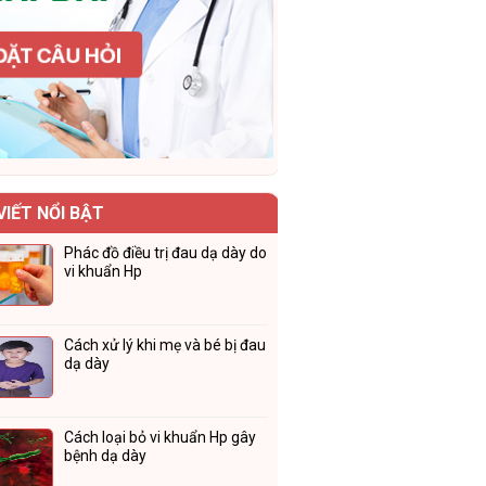
VIẾT NỔI BẬT
Phác đồ điều trị đau dạ dày do
vi khuẩn Hp
Cách xử lý khi mẹ và bé bị đau
dạ dày
Cách loại bỏ vi khuẩn Hp gây
bệnh dạ dày