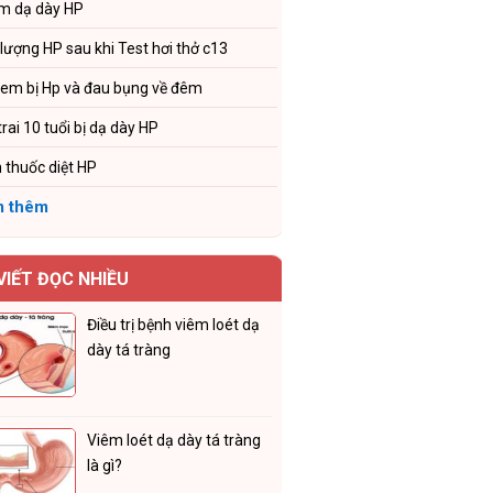
m dạ dày HP
 lượng HP sau khi Test hơi thở c13
 em bị Hp và đau bụng về đêm
trai 10 tuổi bị dạ dày HP
 thuốc diệt HP
 thêm
 VIẾT ĐỌC NHIỀU
Điều trị bệnh viêm loét dạ
dày tá tràng
Viêm loét dạ dày tá tràng
là gì?