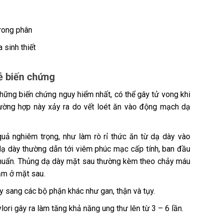
rong phân
 sinh thiết
ễ biến chứng
những biến chứng nguy hiểm nhất, có thể gây tử vong khi
ường hợp này xảy ra do vết loét ăn vào động mạch dạ
ả nghiêm trọng, như làm rò rỉ thức ăn từ dạ dày vào
ạ dày thường dẫn tới viêm phúc mạc cấp tính, ban đầu
 khuẩn. Thủng dạ dày mặt sau thường kèm theo chảy máu
ằm ở mặt sau.
lây sang các bộ phận khác như gan, thận và tụy.
lori gây ra làm tăng khả năng ung thư lên từ 3 – 6 lần.