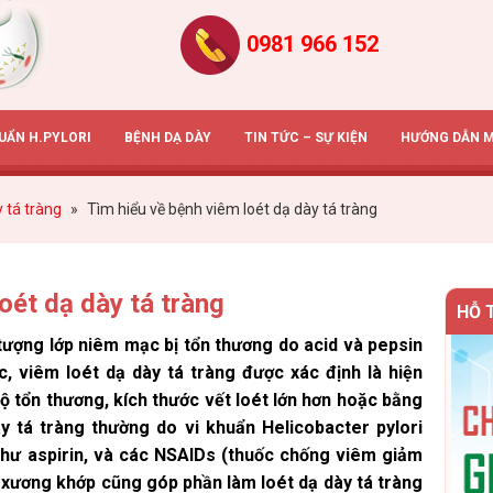
0981 966 152
HUẨN H.PYLORI
BỆNH DẠ DÀY
TIN TỨC – SỰ KIỆN
HƯỚNG DẪN 
 tá tràng
»
Tìm hiểu về bệnh viêm loét dạ dày tá tràng
oét dạ dày tá tràng
HỖ 
 tượng lớp niêm mạc bị tổn thương do acid và pepsin
, viêm loét dạ dày tá tràng được xác định là hiện
 tổn thương, kích thước vết loét lớn hơn hoặc bằng
ày tá tràng thường do vi khuẩn Helicobacter pylori
 như aspirin, và các NSAIDs (thuốc chống viêm giảm
 xương khớp cũng góp phần làm loét dạ dày tá tràng