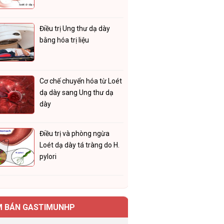
Điều trị Ung thư dạ dày
bằng hóa trị liệu
Cơ chế chuyển hóa từ Loét
dạ dày sang Ung thư dạ
dày
Điều trị và phòng ngừa
Loét dạ dày tá tràng do H.
pylori
M BÁN GASTIMUNHP