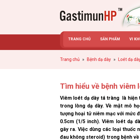
Gastimunhp
TRANG CHỦ
SẢN PHẨM
VI K
Trang chủ
»
Bệnh dạ dày
»
Loét dạ dày
Tìm hiểu về bệnh viêm l
Viêm loét dạ dày tá tràng là hiện
trong lòng dạ dày. Về mặt mô học
tượng hoại tử niêm mạc với mức độ
0.5cm (1/5 inch). Viêm loét dạ d
gây ra. Việc dùng các loại thuốc
đau không steroid) trong bệnh về