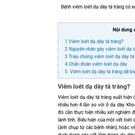
Bệnh viêm loét dạ dày tá tràng có 
Nội dung 
1
Viêm loét dạ dày tá tràng?
2
Nguyên nhân gây viêm loét dạ d
3
Triệu chứng viêm loét dạ dày tá
4
Chẩn đoán viêm loét dạ dày
5
Viêm loét dạ dày tá tràng dễ b
Viêm loét dạ dày tá tràng?
Viêm loét dạ dày tá tràng xuất hiện 
nhiều hơn 4 lần so với ở dạ dày. Kho
đó cần thực hiện nhiều xét nghiệm để 
lành tính. Biểu hiện của một vết loét
(ảnh chụp từ các bệnh nhân), hoặc vế
dưới dạng các vết lõm trong dạ dày v