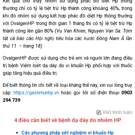
Kết quả cho thấy: nhóm sử dụng phác đồ diệt Hp thông
thường chỉ có tỷ lệ tiệt trừ Hp thành công khoảng 40%, trong
khi đó nhóm sử dụng kết hợp phác đồ diệt Hp thông thường
với OvalgenHP trong thời gian 1 tháng thì có tỷ lệ tiệt trừ Hp
thành công lên gần 80% (
Vu Van Khien, Nguyen Van Sa. Tóm
tắt cá báo cáo Hội nghị tiêu hóa các nước Đông Nam Á lần
thứ 11 – trang 18
)
OvalgenHP được sử dụng cho trẻ em và người lớn đang điều
trị bệnh Viêm loét dạ dày do vi khuẩn Hp phối hợp với thuốc
giúp tăng hiệu quả điều trị.
Để biết thông tin chi tiết về loại kháng thể này, xin vui lòng truy
cập:
https://gastimunhp.vn
hoặc gọi tới số điện thoại
0903
294 739
Viết bình luận
4 điều cần biết về bệnh dạ dày do nhiễm HP
Các phương pháp xét nghiệm vi khuẩn Hp