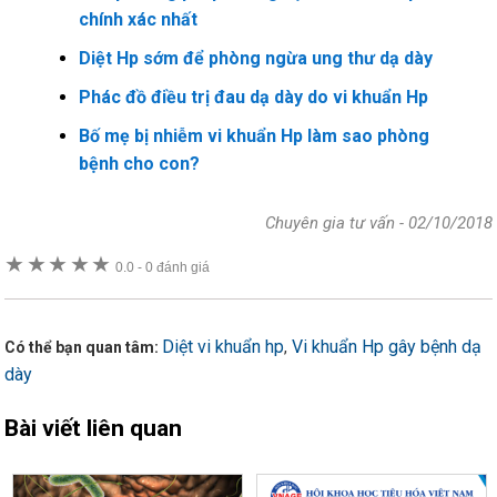
chính xác nhất
Diệt Hp sớm để phòng ngừa ung thư dạ dày
Phác đồ điều trị đau dạ dày do vi khuẩn Hp
Bố mẹ bị nhiễm vi khuẩn Hp làm sao phòng
bệnh cho con?
Chuyên gia tư vấn
-
02/10/2018
★
★
★
★
★
0.0
-
0 đánh giá
Diệt vi khuẩn hp
Vi khuẩn Hp gây bệnh dạ
,
Có thể bạn quan tâm:
dày
Bài viết liên quan