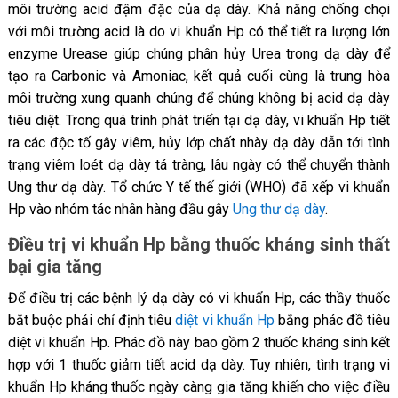
môi trường acid đậm đặc của dạ dày. Khả năng chống chọi
với môi trường acid là do vi khuẩn Hp có thể tiết ra lượng lớn
enzyme Urease giúp chúng phân hủy Urea trong dạ dày để
tạo ra Carbonic và Amoniac, kết quả cuối cùng là trung hòa
môi trường xung quanh chúng để chúng không bị acid dạ dày
tiêu diệt. Trong quá trình phát triển tại dạ dày, vi khuẩn Hp tiết
ra các độc tố gây viêm, hủy lớp chất nhày dạ dày dẫn tới tình
trạng viêm loét dạ dày tá tràng, lâu ngày có thể chuyển thành
Ung thư dạ dày. Tổ chức Y tế thế giới (WHO) đã xếp vi khuẩn
Hp vào nhóm tác nhân hàng đầu gây
Ung thư dạ dày
.
Điều trị vi khuẩn Hp bằng thuốc kháng sinh thất
bại gia tăng
Để điều trị các bệnh lý dạ dày có vi khuẩn Hp, các thầy thuốc
bắt buộc phải chỉ định tiêu
diệt vi khuẩn Hp
bằng phác đồ tiêu
diệt vi khuẩn Hp. Phác đồ này bao gồm 2 thuốc kháng sinh kết
hợp với 1 thuốc giảm tiết acid dạ dày. Tuy nhiên, tình trạng vi
khuẩn Hp kháng thuốc ngày càng gia tăng khiến cho việc điều