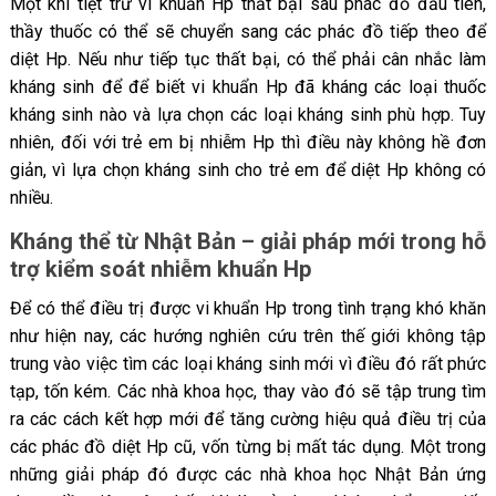
Một khi tiệt trừ vi khuẩn Hp thất bại sau phác đồ đầu tiên,
thầy thuốc có thể sẽ chuyển sang các phác đồ tiếp theo để
diệt Hp. Nếu như tiếp tục thất bại, có thể phải cân nhắc làm
kháng sinh để để biết vi khuẩn Hp đã kháng các loại thuốc
kháng sinh nào và lựa chọn các loại kháng sinh phù hợp. Tuy
nhiên, đối với trẻ em bị nhiễm Hp thì điều này không hề đơn
giản, vì lựa chọn kháng sinh cho trẻ em để diệt Hp không có
nhiều.
Kháng thể từ Nhật Bản – giải pháp mới trong hỗ
trợ kiểm soát nhiễm khuẩn Hp
Để có thể điều trị được vi khuẩn Hp trong tình trạng khó khăn
như hiện nay, các hướng nghiên cứu trên thế giới không tập
trung vào việc tìm các loại kháng sinh mới vì điều đó rất phức
tạp, tốn kém. Các nhà khoa học, thay vào đó sẽ tập trung tìm
ra các cách kết hợp mới để tăng cường hiệu quả điều trị của
các phác đồ diệt Hp cũ, vốn từng bị mất tác dụng. Một trong
những giải pháp đó được các nhà khoa học Nhật Bản ứng