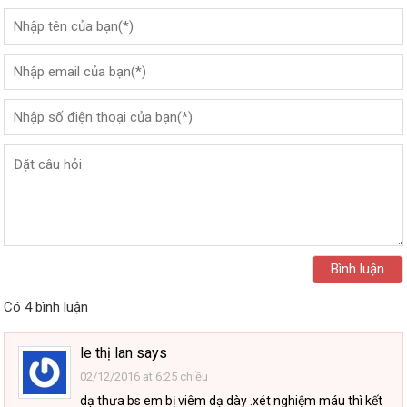
Có 4 bình luận
le thị lan
says
02/12/2016 at 6:25 chiều
dạ thưa bs em bị viêm dạ dày .xét nghiệm máu thì kết