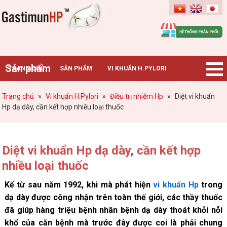
Gastimunhp
Sản phẩm
TRANG CHỦ
SẢN PHẨM
VI KHUẨN H.PYLORI
BỆNH DẠ DÀY
TIN TỨC – SỰ KIỆN
HƯỚNG DẪN MUA HÀNG
Trang chủ
»
Vi khuẩn H.Pylori
»
Điều trị nhiễm Hp
»
Diệt vi khuẩn
Hp dạ dày, cần kết hợp nhiều loại thuốc
CHUYÊN GIA TƯ VẤN
Diệt vi khuẩn Hp dạ dày, cần kết hợp
nhiều loại thuốc
Kể từ sau năm 1992, khi mà phát hiện
vi khuẩn Hp
trong
dạ dày được công nhận trên toàn thế giới, các thầy thuốc
đã giúp hàng triệu bệnh nhân bệnh dạ dày thoát khỏi nỗi
khổ của căn bệnh mà trước đây được coi là phải chung