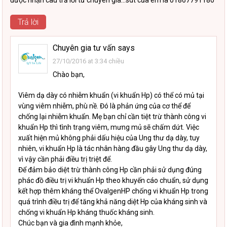
được nhận câu trả lời từ chuyên gia…sdt của em là 01867791180
Trả lời
Chuyên gia tư vấn
says
27/10/2016 at 3:34 chiều
Chào bạn,
Viêm dạ dày có nhiễm khuẩn (vi khuẩn Hp) có thể có mủ tại
vùng viêm nhiễm, phù nề. Đó là phản ứng của cơ thể để
chống lại nhiễm khuẩn. Mẹ bạn chỉ cần tiệt trừ thành công vi
khuẩn Hp thì tình trạng viêm, mưng mủ sẽ chấm dứt. Việc
xuất hiện mủ không phải dấu hiệu của Ung thư dạ dày, tuy
nhiên, vi khuẩn Hp là tác nhân hàng đầu gây Ung thư dạ dày,
vì vậy cần phải điều trị triệt để.
Để đảm bảo diệt trừ thành công Hp cần phải sử dụng đúng
phác đồ điều trị vi khuẩn Hp theo khuyến cáo chuẩn, sử dụng
kết hợp thêm kháng thể OvalgenHP chống vi khuẩn Hp trong
quá trình điều trị để tăng khả năng diệt Hp của kháng sinh và
chống vi khuẩn Hp kháng thuốc kháng sinh.
Chúc bạn và gia đình mạnh khỏe,