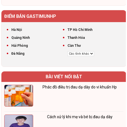
ĐIỂM BÁN GASTIMUNHP
Hà Nội
TP Hồ Chí Minh
Quảng Ninh
Thanh Hóa
Hải Phòng
Cần Thơ
Đà Nẵng
BÀI VIẾT NỔI BẬT
Phác đồ điều trị đau dạ dày do vi khuẩn Hp
Cách xử lý khi mẹ và bé bị đau dạ dày