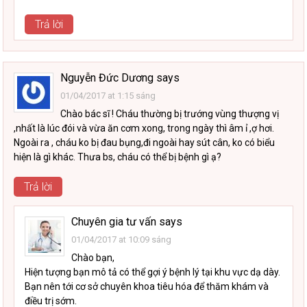
Trả lời
Nguyễn Đức Dương
says
01/04/2017 at 1:15 sáng
Chào bác sĩ ! Cháu thường bị trướng vùng thượng vị
,nhất là lúc đói và vừa ăn cơm xong, trong ngày thì âm ỉ ,ợ hơi.
Ngoài ra , cháu ko bị đau bụng,đi ngoài hay sút cân, ko có biểu
hiện là gì khác. Thưa bs, cháu có thể bị bệnh gì ạ?
Trả lời
Chuyên gia tư vấn
says
01/04/2017 at 10:09 sáng
Chào bạn,
Hiện tượng bạn mô tả có thể gợi ý bệnh lý tại khu vực dạ dày.
Bạn nên tới cơ sở chuyên khoa tiêu hóa để thăm khám và
điều trị sớm.