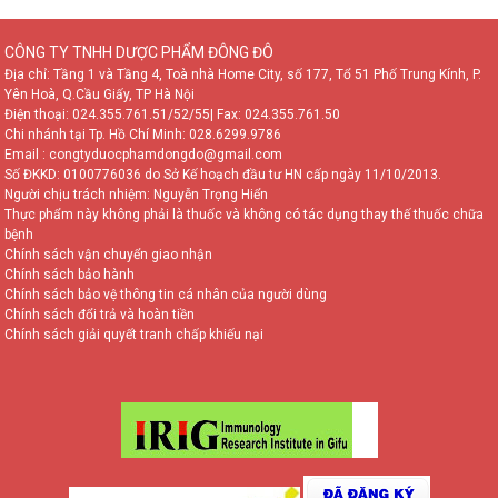
CÔNG TY TNHH DƯỢC PHẨM ĐÔNG ĐÔ
Địa chỉ: Tầng 1 và Tầng 4, Toà nhà Home City, số 177, Tổ 51 Phố Trung Kính, P.
Yên Hoà, Q.Cầu Giấy, TP Hà Nội
Điện thoại:
024.355.761.51/52/55
| Fax: 024.355.761.50
Chi nhánh tại Tp. Hồ Chí Minh:
028.6299.9786
Email : congtyduocphamdongdo@gmail.com
TƯ VẤN TRỰC TUYẾN
Số ĐKKD: 0100776036 do Sở Kế hoạch đầu tư HN cấp ngày 11/10/2013.
Người chịu trách nhiệm: Nguyễn Trọng Hiển
Vui lòng đặt câu hỏi hoặc gọi tới số
Thực phẩm này không phải là thuốc và không có tác dụng thay thế thuốc chữa
0981 966 152 các chuyên gia sẽ tư
bệnh
vấn sớm nhất cho bạn!
Chính sách vận chuyển giao nhận
Chính sách bảo hành
Chính sách bảo vệ thông tin cá nhân của người dùng
Chính sách đổi trả và hoàn tiền
Chính sách giải quyết tranh chấp khiếu nại