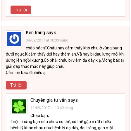
Trả lời
Kim trang
says
04/09/2017 at 10:33 sáng
chào bác sĩ.Chấu hay cảm thấy khó chịu ở vùng bụng
dưới ngực.K cảm thấy đối hay thèm ăn.Và hay bị đau lưng mỗi khi
đứng lên ngồi xuống.Có phải cháu bị viêm dạ dày k ạ.Mong bác sĩ
giải đáp thắc mắc này giúp cháu
Cảm ơn bác sĩ nhiều ạ
Trả lời
Chuyên gia tư vấn
says
12/09/2017 at 10:49 sáng
Chào bạn,
Triệu chứng bạn nêu chưa cụ thể, có thể gặp ở rất nhiều
bệnh lý khác nhau như bệnh lý dạ dày, đại tràng, gan mật…