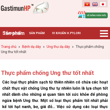
Gastimunhp
Sản phẩm
TRANG CHỦ
SẢN PHẨM
VI KHUẨN H.PYLORI
BỆNH DẠ DÀY
TIN TỨC – SỰ KIỆN
HƯỚNG DẪN MUA HÀNG
Trang chủ
»
Bệnh dạ dày
»
Ung thư dạ dày
»
Thực phẩm chống
Ung thư tốt nhất
CHUYÊN GIA TƯ VẤN
Thực phẩm chống Ung thư tốt nhất
Các loại thực phẩm sạch từ thiên nhiên có chứa các hoạt
chất thực vật chống Ung thư tự nhiên luôn là lựa chọn tốt
nhất dành cho những ai quan tâm tới sức khỏe để phòng
ngừa bệnh Ung thư. Một số loại thực phẩm tốt nhất phải
kể tới hạt nanh, bơ, giá đỗ… Việc sử dụng các loại thực