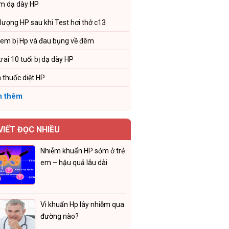
m dạ dày HP
 lượng HP sau khi Test hơi thở c13
 em bị Hp và đau bụng về đêm
trai 10 tuổi bị dạ dày HP
 thuốc diệt HP
 thêm
 VIẾT ĐỌC NHIỀU
Nhiễm khuẩn HP sớm ở trẻ
em – hậu quả lâu dài
Vi khuẩn Hp lây nhiễm qua
đường nào?