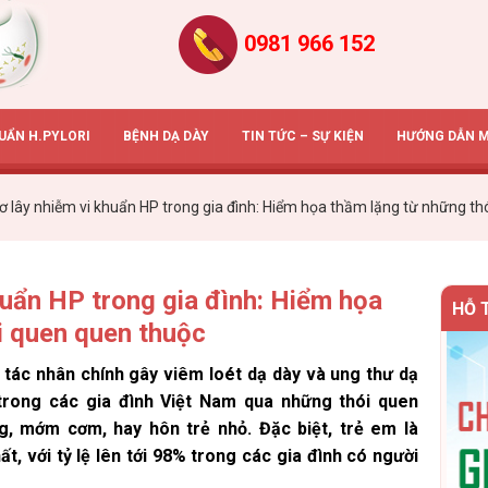
0981 966 152
HUẨN H.PYLORI
BỆNH DẠ DÀY
TIN TỨC – SỰ KIỆN
HƯỚNG DẪN 
ơ lây nhiễm vi khuẩn HP trong gia đình: Hiểm họa thầm lặng từ những th
huẩn HP trong gia đình: Hiểm họa
HỖ 
i quen quen thuộc
 tác nhân chính gây viêm loét dạ dày và ung thư dạ
trong các gia đình Việt Nam qua những thói quen
g, mớm cơm, hay hôn trẻ nhỏ.
Đặc biệt, trẻ em là
t, với tỷ lệ lên tới 98% trong các gia đình có người