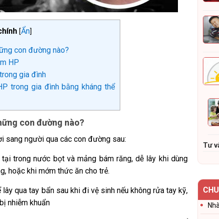
chính
Ẩn
[
]
những con đường nào?
iễm HP
rong gia đình
P trong gia đình bằng kháng thể
 những con đường nào?
ười sang người qua các con đường sau:
Tư v
 tại trong nước bọt và mảng bám răng, dễ lây khi dùng
g, hoặc khi mớm thức ăn cho trẻ.
CHU
 lây qua tay bẩn sau khi đi vệ sinh nếu không rửa tay kỹ,
bị nhiễm khuẩn
Nhà