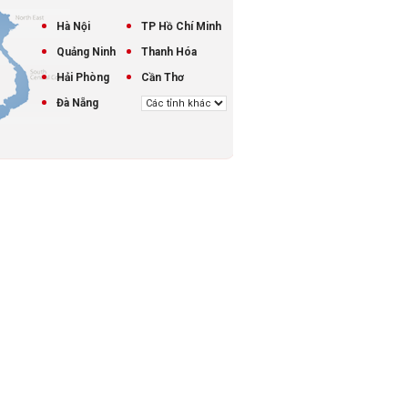
Hà Nội
TP Hồ Chí Minh
Quảng Ninh
Thanh Hóa
Hải Phòng
Cần Thơ
Đà Nẵng