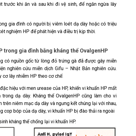
t trước khi ăn và sau khi đi vệ sinh, để ngăn ngừa lây
ong gia đình có người bị viêm loét dạ dày hoặc có triệu
t nghiệm HP để phát hiện và điều trị kịp thời.
P trong gia đình bằng kháng thể OvalgenHP
ng có nguồn gốc từ lòng đỏ trứng gà đã được gây miễn
viện nghiên cứu miễn dịch Gifu – Nhật Bản nghiên cứu.
 cơ lây nhiễm HP theo cơ chế:
ết đặc hiệu với men urease của HP, khiến vi khuẩn HP mất
ển trong dạ dày. Kháng thể OvalgenHP cũng làm cho vi
trên niêm mạc dạ dày và ngưng kết chúng lại với nhau,
g cop bóp của dạ dày, vi khuẩn HP bị đào thải ra ngoài
sinh kháng thể chống lại vi khuẩn HP.