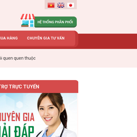
MUA HÀNG
CHUYÊN GIA TƯ VẤN
ói quen quen thuộc
TRỢ TRỰC TUYẾN