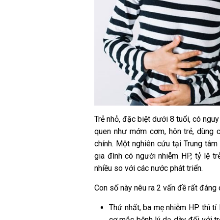
Trẻ nhỏ, đặc biệt dưới 8 tuổi, có ngu
quen như mớm cơm, hôn trẻ, dùng c
chính.
Một nghiên cứu tại Trung tâm 
gia đình có người nhiễm HP, tỷ lệ tr
nhiều so với các nước phát triển
.​
Con số này nêu ra 2 vấn đề rất đáng 
Thứ nhất, ba mẹ nhiễm HP thì tỉ 
cơ mắc bệnh lý dạ dày đối với t