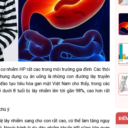
y cơ nhiễm HP rất cao trong môi trường gia đình.
Các thói
hung dụng cụ ăn uống là những con đường lây truyền
đào tạo tiêu hóa gan mật Việt Nam cho thấy, trong các
ẻ dưới 8 tuổi bị lây nhiễm lên tới gần 98%, cao hơn rất
chú ý:
ĐIỂ
lệ lây nhiễm sang cho con rất cao, có thể làm tăng nguy
rẻ. Ngoài bệnh lý dạ dày, nhiễm khuẩn HP cũng liên quan