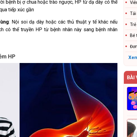
ời bệnh bị ợ chua hoặc trào ngược, HP từ dạ dày có thể
Viê
qua tiếp xúc gần
Tải
rùng
:
Nội soi dạ dày hoặc các thủ thuật y tế khác nếu
Trẻ
h có thể truyền HP từ bệnh nhân này sang bệnh nhân
Bé 
Đơn
iễm HP
Xem
BÀI