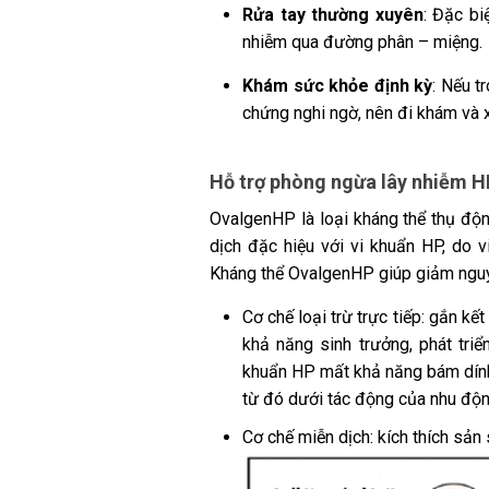
Rửa tay thường xuyên
:
Đặc biệ
nhiễm qua đường phân – miệng.
Khám sức khỏe định kỳ
:
Nếu tr
chứng nghi ngờ, nên đi khám và xé
Hỗ trợ phòng ngừa lây nhiễm H
OvalgenHP là loại kháng thể thụ độ
dịch đặc hiệu với vi khuẩn HP, do 
Kháng thể OvalgenHP giúp giảm nguy
Cơ chế loại trừ trực tiếp: gắn k
khả năng sinh trưởng, phát tri
khuẩn HP mất khả năng bám dính 
từ đó dưới tác động của nhu độn
Cơ chế miễn dịch: kích thích sản 