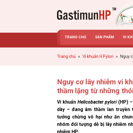
Gastimunhp
TRANG CHỦ
SẢN PHẨM
VI K
Trang chủ
»
Vi khuẩn H.Pylori
»
Nguy c
Nguy cơ lây nhiễm vi k
thầm lặng từ những thó
Vi khuẩn
Helicobacter pylori
(HP) –
dày – đang âm thầm lan truyền 
tưởng chừng vô hại như ăn chun
nhóm đối tượng dễ bị lây nhiễm nhấ
nhiễm HP.