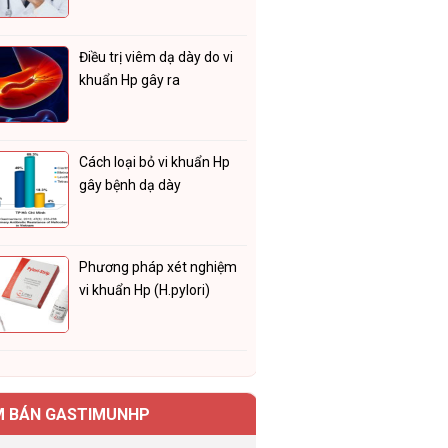
Điều trị viêm dạ dày do vi
khuẩn Hp gây ra
Cách loại bỏ vi khuẩn Hp
gây bệnh dạ dày
Phương pháp xét nghiệm
vi khuẩn Hp (H.pylori)
M BÁN GASTIMUNHP