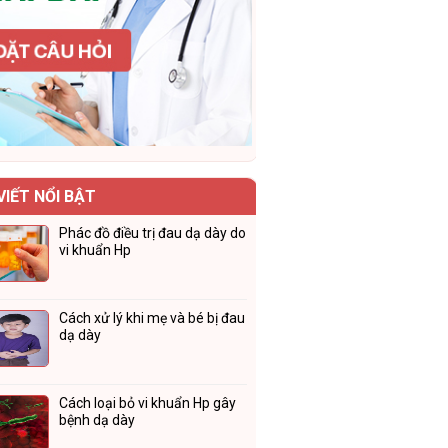
VIẾT NỔI BẬT
Phác đồ điều trị đau dạ dày do
vi khuẩn Hp
Cách xử lý khi mẹ và bé bị đau
dạ dày
Cách loại bỏ vi khuẩn Hp gây
bệnh dạ dày