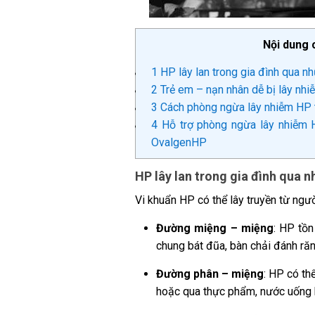
Nội dung 
1
HP lây lan trong gia đình qua 
2
Trẻ em – nạn nhân dễ bị lây nh
3
Cách phòng ngừa lây nhiễm HP t
4
Hỗ trợ phòng ngừa lây nhiễm H
OvalgenHP
HP lây lan trong gia đình qua
Vi khuẩn HP có thể lây truyền từ ng
Đường miệng – miệng
:
HP tồn
chung bát đũa, bàn chải đánh răn
Đường phân – miệng
:
HP có thể
hoặc qua thực phẩm, nước uống 