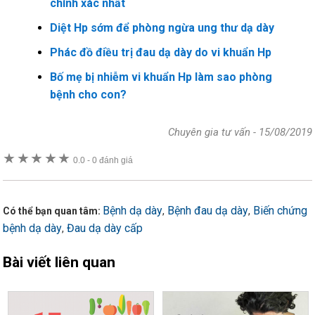
chính xác nhất
Diệt Hp sớm để phòng ngừa ung thư dạ dày
Phác đồ điều trị đau dạ dày do vi khuẩn Hp
Bố mẹ bị nhiễm vi khuẩn Hp làm sao phòng
bệnh cho con?
Chuyên gia tư vấn
-
15/08/2019
★
★
★
★
★
0.0
-
0 đánh giá
Bệnh dạ dày
Bệnh đau dạ dày
Biến chứng
,
,
Có thể bạn quan tâm:
bệnh dạ dày
Đau dạ dày cấp
,
Bài viết liên quan