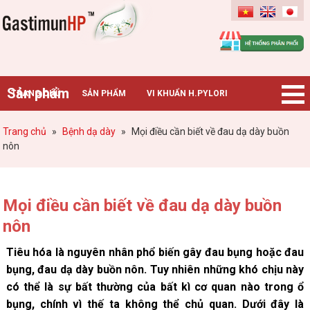
Gastimunhp
Sản phẩm
TRANG CHỦ
SẢN PHẨM
VI KHUẨN H.PYLORI
BỆNH DẠ DÀY
TIN TỨC – SỰ KIỆN
HƯỚNG DẪN MUA HÀNG
Trang chủ
»
Bệnh dạ dày
»
Mọi điều cần biết về đau dạ dày buồn
nôn
CHUYÊN GIA TƯ VẤN
Mọi điều cần biết về đau dạ dày buồn
nôn
Tiêu hóa là nguyên nhân phổ biến gây đau bụng hoặc đau
bụng, đau dạ dày buồn nôn. Tuy nhiên những khó chịu này
có thể là sự bất thường của bất kì cơ quan nào trong ổ
bụng, chính vì thế ta không thể chủ quan. Dưới đây là