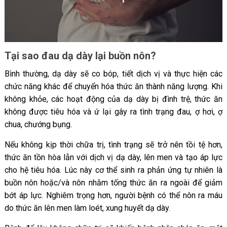
Tại sao đau dạ dày lại buồn nôn?
Bình thường, dạ dày sẽ co bóp, tiết dịch vị và thực hiện các
chức năng khác để chuyển hóa thức ăn thành năng lượng. Khi
không khỏe, các hoạt động của dạ dày bị đình trệ, thức ăn
không được tiêu hóa và ứ lại gây ra tình trạng đau, ợ hơi, ợ
chua, chướng bụng.
Nếu không kịp thời chữa trị, tình trạng sẽ trở nên tồi tệ hơn,
thức ăn tồn hòa lẫn với dịch vị dạ dày, lên men và tạo áp lực
cho hệ tiêu hóa. Lúc này cơ thể sinh ra phản ứng tự nhiên là
buồn nôn hoặc/và nôn nhằm tống thức ăn ra ngoài để giảm
bớt áp lực. Nghiêm trọng hơn, người bệnh có thể nôn ra máu
do thức ăn lên men làm loét, xung huyết dạ dày.