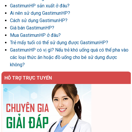
GastimunHP sản xuất ở đâu?
Ai nên sử dụng GastimunHP?
Cách sử dụng GastimunHP?
Giá bán GastimunHP?
Mua GastimunHP ở đâu?
Trẻ mấy tuổi có thể sử dụng được GastimunHP?
GastimunHP có vị gì? Nếu trẻ khó uống quá có thể pha vào
các loại thức ăn hoặc đồ uống cho bé sử dụng được
không?
HỖ TRỢ TRỰC TUYẾN