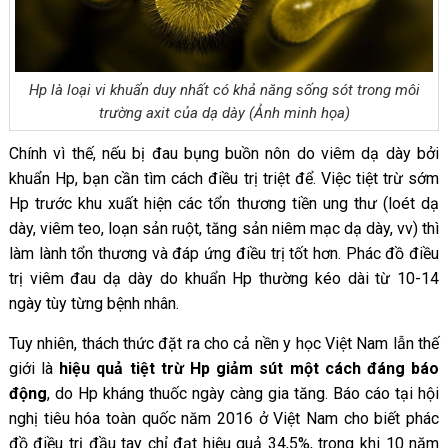
Hp là loại vi khuẩn duy nhất có khả năng sống sót trong môi
trường axit của dạ dày (Ảnh minh họa)
Chính vì thế, nếu bị đau bụng buồn nôn do viêm dạ dày bởi
khuẩn Hp, bạn cần tìm cách điều trị triệt để. Việc tiệt trừ sớm
Hp trước khu xuất hiện các tổn thương tiền ung thư (loét dạ
dày, viêm teo, loạn sản ruột, tăng sản niêm mạc dạ dày, vv) thì
làm lành tổn thương và đáp ứng điều trị tốt hơn. Phác đồ điều
trị viêm đau dạ dày do khuẩn Hp thường kéo dài từ 10-14
ngày tùy từng bệnh nhân.
Tuy nhiên, thách thức đặt ra cho cả nền y học Việt Nam lẫn thế
giới là
hiệu quả tiệt trừ Hp giảm sút một cách đáng báo
động
, do Hp kháng thuốc ngày càng gia tăng. Báo cáo tại hội
nghị tiêu hóa toàn quốc năm 2016 ở Việt Nam cho biết phác
đồ điều trị đầu tay chỉ đạt hiệu quả 34,5%, trong khi 10 năm