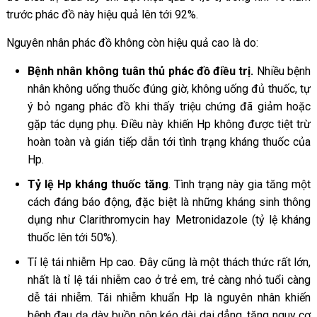
trước phác đồ này hiệu quả lên tới 92%.
Nguyên nhân phác đồ không còn hiệu quả cao là do:
Bệnh nhân không tuân thủ phác đồ điều trị.
Nhiều bệnh
nhân không uống thuốc đúng giờ, không uống đủ thuốc, tự
ý bỏ ngang phác đồ khi thấy triệu chứng đã giảm hoặc
gặp tác dụng phụ. Điều này khiến Hp không được tiệt trừ
hoàn toàn và gián tiếp dẫn tới tình trạng kháng thuốc của
Hp.
Tỷ lệ Hp kháng thuốc tăng
. Tình trạng này gia tăng một
cách đáng báo động, đặc biệt là những kháng sinh thông
dụng như Clarithromycin hay Metronidazole (tỷ lệ kháng
thuốc lên tới 50%).
Tỉ lệ tái nhiễm Hp cao. Đây cũng là một thách thức rất lớn,
nhất là tỉ lệ tái nhiễm cao ở trẻ em, trẻ càng nhỏ tuổi càng
dễ tái nhiễm. Tái nhiễm khuẩn Hp là nguyên nhân khiến
bệnh đau dạ dày buồn nôn kéo dài dai dẳng, tăng nguy cơ