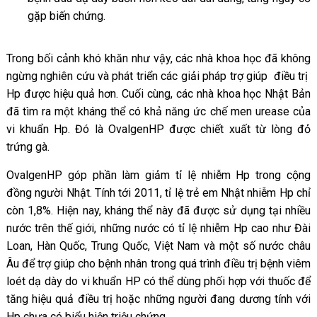
gặp biến chứng.
Trong bối cảnh khó khăn như vậy, các nhà khoa học đã không
ngừng nghiên cứu và phát triển các giải pháp trợ giúp điều trị
Hp được hiệu quả hơn. Cuối cùng, các nhà khoa học Nhật Bản
đã tìm ra một kháng thể có khả năng ức chế men urease của
vi khuẩn Hp. Đó là OvalgenHP được chiết xuất từ lòng đỏ
trứng gà.
OvalgenHP góp phần làm giảm tỉ lệ nhiễm Hp trong cộng
đồng người Nhật. Tính tới 2011, tỉ lệ trẻ em Nhật nhiễm Hp chỉ
còn 1,8%. Hiện nay, kháng thể này đã được sử dụng tại nhiều
nước trên thế giới, những nước có tỉ lệ nhiễm Hp cao như Đài
Loan, Hàn Quốc, Trung Quốc, Việt Nam và một số nước châu
Âu để trợ giúp cho bệnh nhân trong quá trình điều trị bệnh viêm
loét dạ dày do vi khuẩn HP có thể dùng phối hợp với thuốc để
tăng hiệu quả điều trị hoặc những người đang dương tính với
Hp chưa có biểu hiện triệu chứng.