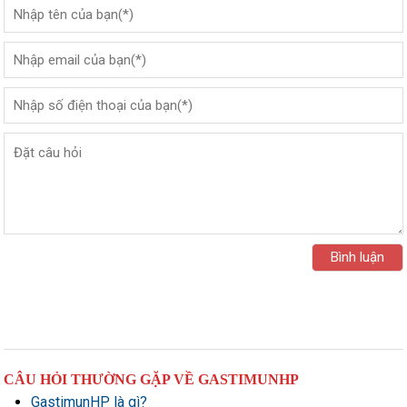
CÂU HỎI THƯỜNG GẶP VỀ GASTIMUNHP
GastimunHP là gì?