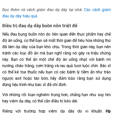
Đọc thêm về cách giảm đau dạ dày tại nhà:
Các cách giảm
đau dạ dày hiệu quả
Điều trị đau dạ dày buồn nôn triệt để
Nếu đau bụng buồn nôn do liên quan đến thực phẩm hay chế
độ ăn uống, cơ thể bạn sẽ mất thời gian để tiêu hóa những thứ
đã làm dạ dày của bạn khó chịu. Trong thời gian này, bạn nên
tránh các loại đồ ăn mà bạn nghĩ rằng nó gây ra triệu chứng
này. Bạn có thể ăn một chế độ ăn uống nhạt với bánh mì
nướng, cháo trắng, cơm trắng và rau quả tươi luộc chín. Bác sĩ
có thể kê toa thuốc nếu bạn có các bệnh lý tiềm ẩn như trào
ngược axit hoặc táo bón, hãy đảm bảo rằng bạn sử dụng
đúng liệu trình như bác sĩ đã chỉ định.
Với những rối loạn nghiêm trọng hơn, chẳng hạn như suy tim
hay viêm dạ dày, có thể cần điều trị kéo dài.
Riêng với trường hợp viêm dạ dày do vi khuẩn.
Hp