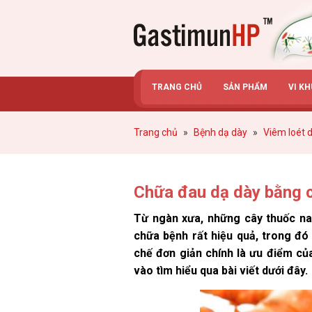
Gastimunhp
TRANG CHỦ
SẢN PHẨM
VI K
Trang chủ
»
Bệnh dạ dày
»
Viêm loét d
Chữa đau dạ dày bằng cá
Từ ngàn xưa, những cây thuốc n
chữa bệnh rất hiệu quả, trong đó
chế đơn giản chính là ưu điểm của
vào tìm hiểu qua bài viết dưới đây.