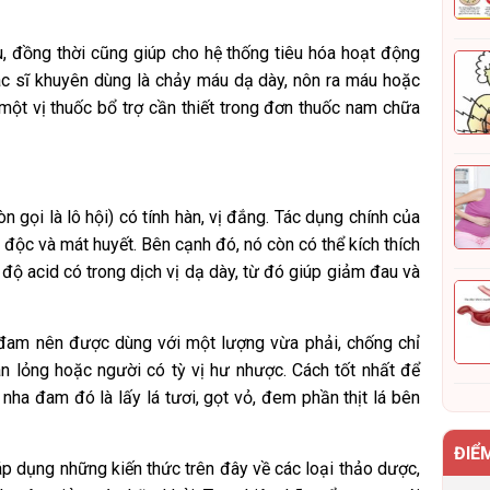
, đồng thời cũng giúp cho hệ thống tiêu hóa hoạt động
ác sĩ khuyên dùng là chảy máu dạ dày, nôn ra máu hoặc
 một vị thuốc bổ trợ cần thiết trong đơn thuốc nam chữa
 gọi là lô hội) có tính hàn, vị đắng. Tác dụng chính của
i độc và mát huyết. Bên cạnh đó, nó còn có thể kích thích
độ acid có trong dịch vị dạ dày, từ đó giúp giảm đau và
ha đam nên được dùng với một lượng vừa phải, chống chỉ
n lỏng hoặc người có tỳ vị hư nhược. Cách tốt nhất để
nha đam đó là lấy lá tươi, gọt vỏ, đem phần thịt lá bên
ĐIỂ
p dụng những kiến thức trên đây về các loại thảo dược,