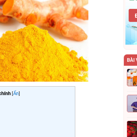
BÀI 
chính
Ẩn
[
]