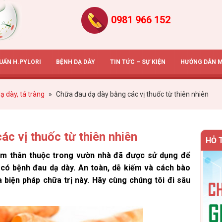
0981 966 152
HUẨN H.PYLORI
BỆNH DẠ DÀY
TIN TỨC – SỰ KIỆN
HƯỚNG DẪN 
ạ dày, tá tràng
»
Chữa đau dạ dày bằng các vị thuốc từ thiên nhiên
c vị thuốc từ thiên nhiên
HỖ 
am thân thuộc trong vườn nhà đã được sử dụng để
 có bệnh đau dạ dày. An toàn, dễ kiếm và cách bào
 biện pháp chữa trị này. Hãy cùng chúng tôi đi sâu