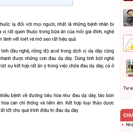
huốc lạ đối với mọi người, nhất là những bệnh nhân bị
a vị rất quen thuộc trong bữa ăn của mỗi gia đình, nghệ
 lành vết loét và mờ sẹo rất hiệu quả.
 tinh dầu nghệ, nồng độ acid trong dịch vị dạ dày cũng
nhanh được những cơn đau dạ dày. Dùng tinh bột nghệ
một sự kết hợp rất ăn ý trong việc chữa đau dạ dày, cả ở
Tư v
 nhiều bệnh về đường tiêu hóa như đau dạ dày, táo bón
 hòa can chỉ thống và liễm âm. Kết hợp loại thảo dược
ất tốt cho quá trình điều trị đau dạ dày.
CHU
Nhà