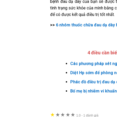
bệnh đau dạ dày của bạn sẽ được th
tình trạng sức khỏe của mình bằng c
để có được kết quả điều trị tốt nhất.
>>
6 nhóm thuốc chữa đau dạ dày 
4 điều cần bi
Các phương pháp xét ng
Diệt Hp sớm để phòng n
Phác đồ điều trị đau dạ
Bố mẹ bị nhiễm vi khuẩ
★
★
★
★
★
★
1.0
-
1 đánh giá