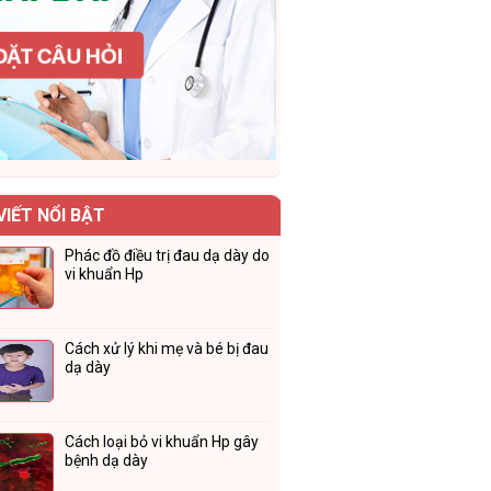
VIẾT NỔI BẬT
Phác đồ điều trị đau dạ dày do
vi khuẩn Hp
Cách xử lý khi mẹ và bé bị đau
dạ dày
Cách loại bỏ vi khuẩn Hp gây
bệnh dạ dày