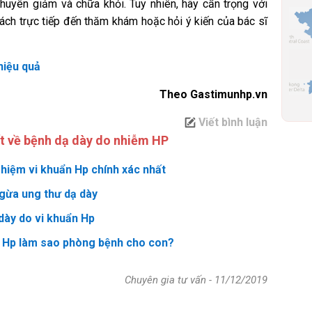
uyên giảm và chữa khỏi. Tuy nhiên, hãy cẩn trọng với
ách trực tiếp đến thăm khám hoặc hỏi ý kiến của bác sĩ
hiệu quả
Theo Gastimunhp.vn
Viết bình luận
ết về bệnh dạ dày do nhiễm HP
hiệm vi khuẩn Hp chính xác nhất
gừa ung thư dạ dày
 dày do vi khuẩn Hp
n Hp làm sao phòng bệnh cho con?
Chuyên gia tư vấn
-
11/12/2019