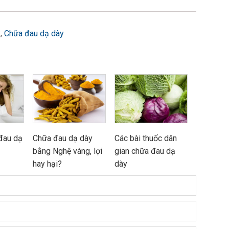
y
Chữa đau dạ dày
,
 đau dạ
Chữa đau dạ dày
Các bài thuốc dân
bằng Nghệ vàng, lợi
gian chữa đau dạ
hay hại?
dày