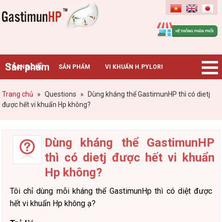
Gastimunhp
Sản phẩm
TRANG CHỦ
SẢN PHẨM
VI KHUẨN H.PYLORI
BỆNH DẠ DÀY
TIN TỨC – SỰ KIỆN
HƯỚNG DẪN MUA HÀNG
Trang chủ
»
Questions
»
Dùng kháng thể GastimunHP thì có dietj
được hết vi khuẩn Hp không?
CHUYÊN GIA TƯ VẤN
Dùng kháng thể GastimunHP
thì có dietj được hết vi khuẩn
Hp không?
Tôi chỉ dùng mỗi kháng thể GastimunHp thì có diệt được
hết vi khuẩn Hp không ạ?