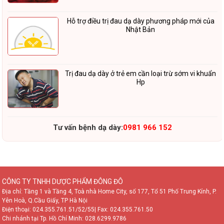
Hỗ trợ điều trị đau dạ dày phương pháp mới của
Nhật Bản
Trị đau dạ dày ở trẻ em cần loại trừ sớm vi khuẩn
Hp
Tư vấn bệnh dạ dày:
0981 966 152
CÔNG TY TNHH DƯỢC PHẨM ĐÔNG ĐÔ
Địa chỉ: Tầng 1 và Tầng 4, Toà nhà Home City, số 177, Tổ 51 Phố Trung Kính, P.
Yên Hoà, Q.Cầu Giấy, TP Hà Nội
Điện thoại:
024.355.761.51/52/55
| Fax: 024.355.761.50
Chi nhánh tại Tp. Hồ Chí Minh:
028.6299.9786