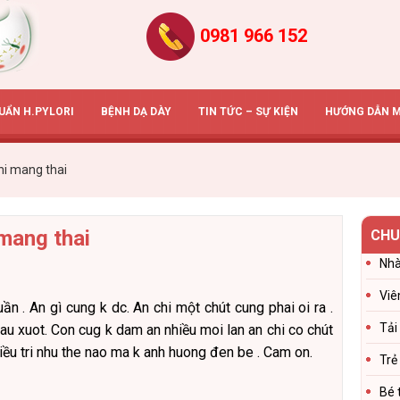
0981 966 152
HUẨN H.PYLORI
BỆNH DẠ DÀY
TIN TỨC – SỰ KIỆN
HƯỚNG DẪN 
hi mang thai
mang thai
CHU
Nhà
Viê
ần . An gì cung k dc. An chi một chút cung phai oi ra .
Tải
 dau xuot. Con cug k dam an nhiều moi lan an chi co chút
iều tri nhu the nao ma k anh huong đen be . Cam on.
Trẻ
Bé 