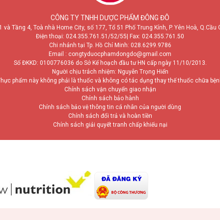
CÔNG TY TNHH DƯỢC PHẨM ĐÔNG ĐÔ
1 và Tầng 4, Toà nhà Home City, số 177, Tổ 51 Phố Trung Kính, P. Yên Hoà, Q.Cầu 
Điện thoại:
024.355.761.51/52/55
| Fax: 024.355.761.50
Chi nhánh tại Tp. Hồ Chí Minh:
028.6299.9786
Email : congtyduocphamdongdo@gmail.com
Số ĐKKD: 0100776036 do Sở Kế hoạch đầu tư HN cấp ngày 11/10/2013.
Người chịu trách nhiệm: Nguyễn Trọng Hiển
hực phẩm này không phải là thuốc và không có tác dụng thay thế thuốc chữa bệ
Chính sách vận chuyển giao nhận
Chính sách bảo hành
Chính sách bảo vệ thông tin cá nhân của người dùng
Chính sách đổi trả và hoàn tiền
Chính sách giải quyết tranh chấp khiếu nại