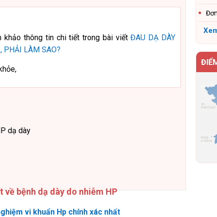
Đơn
Xem
 khảo thông tin chi tiết trong bài viết
ĐAU DẠ DÀY
, PHẢI LÀM SAO?
ĐIỂ
khỏe,
HP dạ dày
ết về bệnh dạ dày do nhiễm HP
ghiệm vi khuẩn Hp chính xác nhất