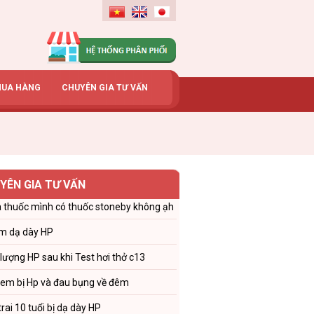
MUA HÀNG
CHUYÊN GIA TƯ VẤN
YÊN GIA TƯ VẤN
 thuốc mình có thuốc stoneby không ạh
m dạ dày HP
 lượng HP sau khi Test hơi thở c13
 em bị Hp và đau bụng về đêm
trai 10 tuổi bị dạ dày HP