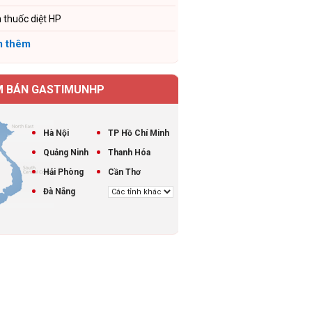
 thuốc diệt HP
 thêm
M BÁN GASTIMUNHP
Hà Nội
TP Hồ Chí Minh
Quảng Ninh
Thanh Hóa
Hải Phòng
Cần Thơ
Đà Nẵng