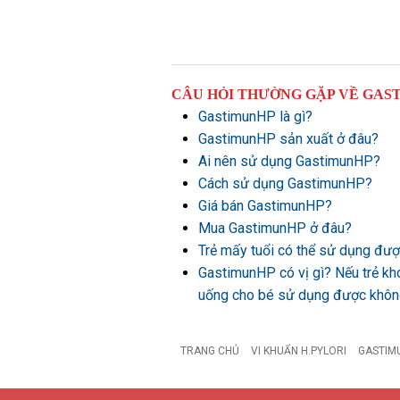
CÂU HỎI THƯỜNG GẶP VỀ GAS
GastimunHP là gì?
GastimunHP sản xuất ở đâu?
Ai nên sử dụng GastimunHP?
Cách sử dụng GastimunHP?
Giá bán GastimunHP?
Mua GastimunHP ở đâu?
Trẻ mấy tuổi có thể sử dụng đ
GastimunHP có vị gì? Nếu trẻ kh
uống cho bé sử dụng được khô
TRANG CHỦ
VI KHUẨN H.PYLORI
GASTIM