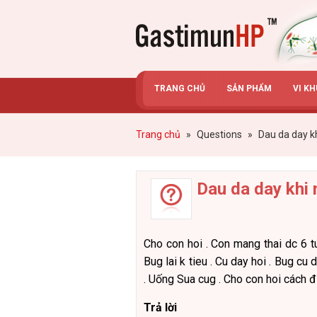
Gastimunhp
TRANG CHỦ
SẢN PHẨM
VI K
Trang chủ
»
Questions
»
Dau da day k
Dau da day khi 
Cho con hoi . Con mang thai dc 6 tu
Bug lai k tieu . Cu day hoi . Bug cu
. Uống Sua cug . Cho con hoi cách đ
Trả lời