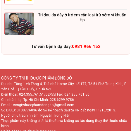
Trị đau dạ dày ở trẻ em cần loại trừ sớm vi khuẩn
Hp
Tư vấn bệnh dạ dày:
0981 966 152
CÔNG TY TNHH DƯỢC PHẨM ĐÔNG ĐÔ
Địa chỉ: Tầng 1 và Tầng 4, Toà nhà Home City, số 177, Tổ 51 Phố Trung Kính, P.
Yên Hoà, Q.Cầu Giấy, TP Hà Nội
Điện thoại:
024.355.761.51/52/55
| Fax: 024.355.761.50
Chi nhánh tại Tp. Hồ Chí Minh:
028.6299.9786
Email : congtyduocphamdongdo@gmail.com
Số ĐKKD: 0100776036 do Sở Kế hoạch đầu tư HN cấp ngày 11/10/2013.
Người chịu trách nhiệm: Nguyễn Trọng Hiển
Thực phẩm này không phải là thuốc và không có tác dụng thay thế thuốc chữa
bệnh