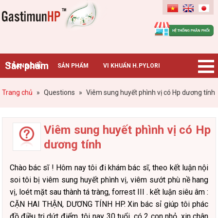
Gastimunhp
Sản phẩm
TRANG CHỦ
SẢN PHẨM
VI KHUẨN H.PYLORI
BỆNH DẠ DÀY
TIN TỨC – SỰ KIỆN
HƯỚNG DẪN MUA HÀNG
Trang chủ
»
Questions
»
Viêm sung huyết phình vị có Hp dương tính
CHUYÊN GIA TƯ VẤN
Viêm sung huyết phình vị có Hp
dương tính
Chào bác sĩ ! Hôm nay tôi đi khám bác sĩ, theo kết luận nội
soi tôi bị viêm sung huyết phình vị, viêm sướt phù nề hang
vị, loét mặt sau thành tá tràng, forrest III . kết luận siêu âm :
CẶN HAI THẬN, DƯƠNG TÍNH HP. Xin bác sỉ giúp tôi phác
đồ điều trị dứt điểm. tôi nay 30 tuổi, có 2 con nhỏ. xin chân