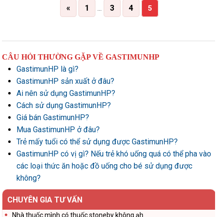
«
1
3
4
…
5
CÂU HỎI THƯỜNG GẶP VỀ GASTIMUNHP
GastimunHP là gì?
GastimunHP sản xuất ở đâu?
Ai nên sử dụng GastimunHP?
Cách sử dụng GastimunHP?
Giá bán GastimunHP?
Mua GastimunHP ở đâu?
Trẻ mấy tuổi có thể sử dụng được GastimunHP?
GastimunHP có vị gì? Nếu trẻ khó uống quá có thể pha vào
các loại thức ăn hoặc đồ uống cho bé sử dụng được
không?
CHUYÊN GIA TƯ VẤN
Nhà thuốc mình có thuốc stoneby không ạh