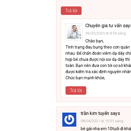
Trả lời
Chuyên gia tư vấn
say
06/05/2020 at 8:54 sáng
Chào bạn,
Tình trạng đau bụng theo cơn quằn 
nhau. Để chẩn đoán viêm dạ dày chín
hợp bé chưa được nội soi dạ dày th
toàn. Bạn nên đưa con tới cơ sở kh
được kiểm tra xác định nguyên nhân v
Chúc bạn mạnh khỏe,
Trả lời
trần kim tuyến
says
08/04/2021 at 10:51 sáng
bé gái nha em 10tuổi đi kh