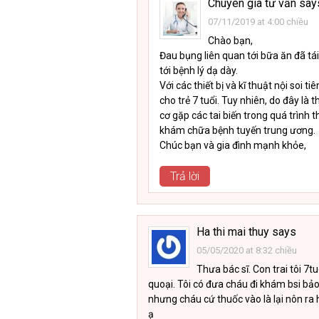
Chuyên gia tư vấn
say
07/11/2019 at 4:00 chiều
Chào bạn,
Đau bụng liên quan tới bữa ăn đã tái 
tới bệnh lý dạ dày.
Với các thiết bị và kĩ thuật nội soi t
cho trẻ 7 tuổi. Tuy nhiên, do đây là
cơ gặp các tai biến trong quá trình 
khám chữa bệnh tuyến trung ương.
Chúc bạn và gia đình mạnh khỏe,
Trả lời
Ha thi mai thuy
says
05/05/2020 at 8:32 chiều
Thưa bác sĩ. Con trai tôi 7
quoại. Tôi có đưa cháu đi khám bsi bả
nhưng cháu cứ thuốc vào là lại nôn ra
ạ