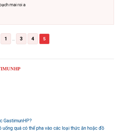
ạch mai roi a
1
3
4
…
5
TIMUNHP
ược GastimunHP?
ó uống quá có thể pha vào các loại thức ăn hoặc đồ