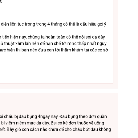
s
diễn liên tục trong trong 4 tháng có thể là dấu hiệu gợi ý
iên tiến hiện nay, chúng ta hoàn toàn có thể nội soi dạ dày
 thủ thuật xâm lấn nên để hạn chế tới mức thấp nhất nguy
thực hiện thì bạn nên đưa con tới thăm khám tại các cơ sở
tuoi cháu bị đau bụng 4ngay nay. Đau bụng theo đơn quần
o bị viêm niêm mạc dạ dày. Bsi có kê đơn thuốc về uống
 hết. Bây giờ còn cách nào chữa để cho cháu bớt đau không