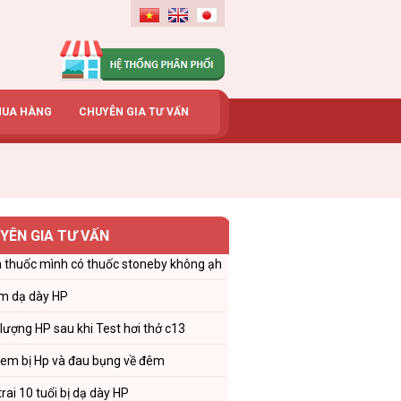
MUA HÀNG
CHUYÊN GIA TƯ VẤN
YÊN GIA TƯ VẤN
 thuốc mình có thuốc stoneby không ạh
m dạ dày HP
 lượng HP sau khi Test hơi thở c13
 em bị Hp và đau bụng về đêm
trai 10 tuổi bị dạ dày HP