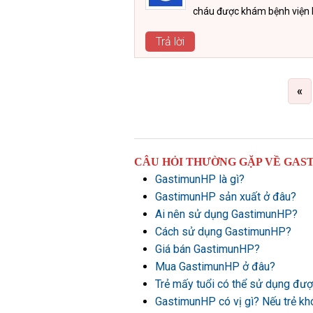
cháu được khám bệnh viện b
Trả lời
«
CÂU HỎI THƯỜNG GẶP VỀ GAS
GastimunHP là gì?
GastimunHP sản xuất ở đâu?
Ai nên sử dụng GastimunHP?
Cách sử dụng GastimunHP?
Giá bán GastimunHP?
Mua GastimunHP ở đâu?
Trẻ mấy tuổi có thể sử dụng đ
GastimunHP có vị gì? Nếu trẻ kh