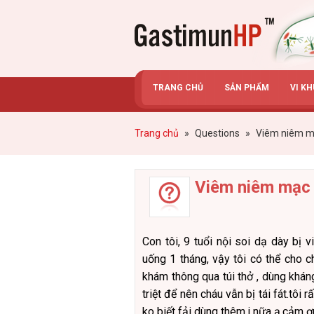
Gastimunhp
TRANG CHỦ
SẢN PHẨM
VI K
Trang chủ
»
Questions
»
Viêm niêm mạ
Viêm niêm mạc 
Con tôi, 9 tuổi nội soi dạ dày bị
uống 1 tháng, vậy tôi có thể cho 
khám thông qua túi thở , dùng khán
triệt để nên cháu vẫn bị tái fát.tôi 
ko biết fải dùng thêm j nữa ạ.cảm ơ