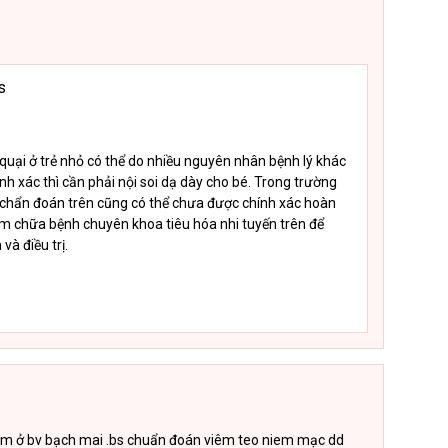
s
quại ở trẻ nhỏ có thể do nhiều nguyên nhân bệnh lý khác
h xác thì cần phải nội soi dạ dày cho bé. Trong trường
ì chẩn đoán trên cũng có thể chưa được chính xác hoàn
ám chữa bệnh chuyên khoa tiêu hóa nhi tuyến trên để
à điều trị.
ám ở bv bạch mai .bs chuẩn đoán viêm teo niem mạc dd