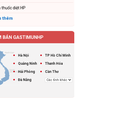
 thuốc diệt HP
 thêm
M BÁN GASTIMUNHP
Hà Nội
TP Hồ Chí Minh
Quảng Ninh
Thanh Hóa
Hải Phòng
Cần Thơ
Đà Nẵng