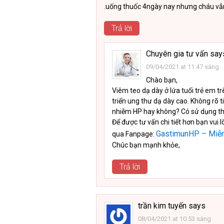
.uống thuốc 4ngày nay nhưng cháu vẫn
Trả lời
Chuyên gia tư vấn
say
09/04/2021 at 11:47 sáng
Chào bạn,
Viêm teo dạ dày ở lứa tuổi trẻ em tr
triển ung thư dạ dày cao. Không rõ t
nhiễm HP hay không? Có sử dụng th
Để được tư vấn chi tiết hơn bạn vui 
GastimunHP – Miễn
qua Fanpage:
Chúc bạn mạnh khỏe,
Trả lời
trần kim tuyến
says
08/04/2021 at 10:53 sáng