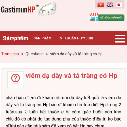
Gastimunhp
Sản phẩm
TRANG CHỦ
SẢN PHẨM
VI KHUẨN H.PYLORI
BỆNH DẠ DÀY
TIN TỨC – SỰ KIỆN
HƯỚNG DẪN MUA HÀNG
Trang chủ
»
Questions
»
viêm dạ dày và tá tràng có Hp
CHUYÊN GIA TƯ VẤN
viêm dạ dày và tá tràng có Hp
chào bác sĩ.em đi khám nội soi dạ dày kết quả là viêm dạ
dày và tá tràng có Hp.bác sĩ khám cho toa diệt Hp trong 2
tuần.sau 2 tuần hết thuốc e bị cảm giác buồn nôn khó
chịu.đó có phải do tác dụng phụ của thuốc điều trị ko bác
sĩ.khi nào cần tái khám để xem có hết Hp hay chưa.