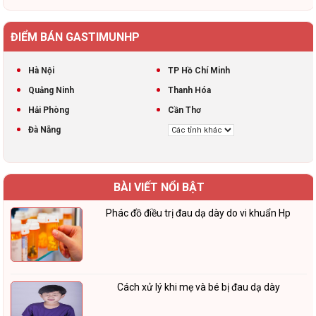
ĐIỂM BÁN GASTIMUNHP
Hà Nội
TP Hồ Chí Minh
Quảng Ninh
Thanh Hóa
Hải Phòng
Cần Thơ
Đà Nẵng
BÀI VIẾT NỔI BẬT
Phác đồ điều trị đau dạ dày do vi khuẩn Hp
Cách xử lý khi mẹ và bé bị đau dạ dày