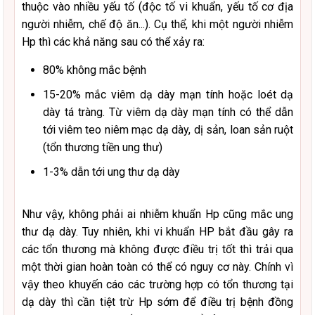
thuộc vào nhiều yếu tố (độc tố vi khuẩn, yếu tố cơ địa
người nhiễm, chế độ ăn...). Cụ thể, khi một người nhiễm
Hp thì các khả năng sau có thể xảy ra:
80% không mắc bệnh
15-20% mắc viêm dạ dày mạn tính hoặc loét dạ
dày tá tràng. Từ viêm dạ dày mạn tính có thể dẫn
tới viêm teo niêm mạc dạ dày, dị sản, loan sản ruột
(tổn thương tiền ung thư)
1-3% dẫn tới ung thư dạ dày
Như vậy, không phải ai nhiễm khuẩn Hp cũng mắc ung
thư dạ dày. Tuy nhiên, khi vi khuẩn HP bắt đầu gây ra
các tổn thương mà không được điều trị tốt thì trải qua
một thời gian hoàn toàn có thể có nguy cơ này. Chính vì
vậy theo khuyến cáo các trường hợp có tổn thương tại
dạ dày thì cần tiệt trừ Hp sớm để điều trị bệnh đồng