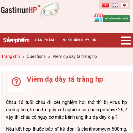
Gastimunhp
Sản phẩm
TRANG CHỦ
SẢN PHẨM
VI KHUẨN H.PYLORI
BỆNH DẠ DÀY
TIN TỨC – SỰ KIỆN
HƯỚNG DẪN MUA HÀNG
Trang chủ
»
Questions
»
Viêm dạ dày tá tràng hp
CHUYÊN GIA TƯ VẤN
Viêm dạ dày tá tràng hp
Cháu 16 tuổi cháu đi xét nghiệm hơi thở thì bị virus hp
dương tính, trong tờ giấy xét nghiệm có ghi là positive 26,7
vậy thì cháu có nguy cơ mắc bệnh ung thư dạ dày k ạ ?
Nếu kết hợp thuốc bác sĩ kê đơn là clarithromycin 500mg,