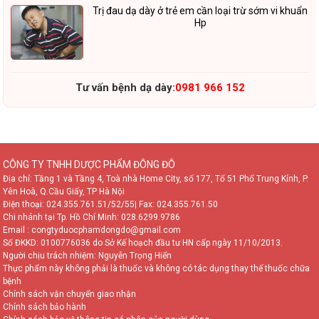
Trị đau dạ dày ở trẻ em cần loại trừ sớm vi khuẩn
Hp
Tư vấn bệnh dạ dày:
0981 966 152
CÔNG TY TNHH DƯỢC PHẨM ĐÔNG ĐÔ
Địa chỉ: Tầng 1 và Tầng 4, Toà nhà Home City, số 177, Tổ 51 Phố Trung Kính, P.
Yên Hoà, Q.Cầu Giấy, TP Hà Nội
Điện thoại:
024.355.761.51/52/55
| Fax: 024.355.761.50
Chi nhánh tại Tp. Hồ Chí Minh:
028.6299.9786
Email : congtyduocphamdongdo@gmail.com
Số ĐKKD: 0100776036 do Sở Kế hoạch đầu tư HN cấp ngày 11/10/2013.
Người chịu trách nhiệm: Nguyễn Trọng Hiển
Thực phẩm này không phải là thuốc và không có tác dụng thay thế thuốc chữa
bệnh
Chính sách vận chuyển giao nhận
Chính sách bảo hành