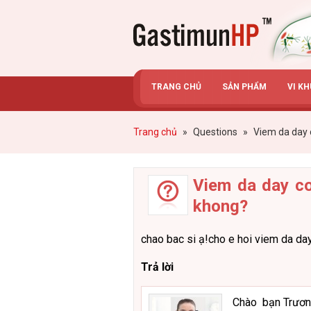
Gastimunhp
TRANG CHỦ
SẢN PHẨM
VI K
Trang chủ
»
Questions
»
Viem da day 
Viem da day co
khong?
chao bac si ạ!cho e hoi viem da day
Trả lời
Chào bạn Trươn