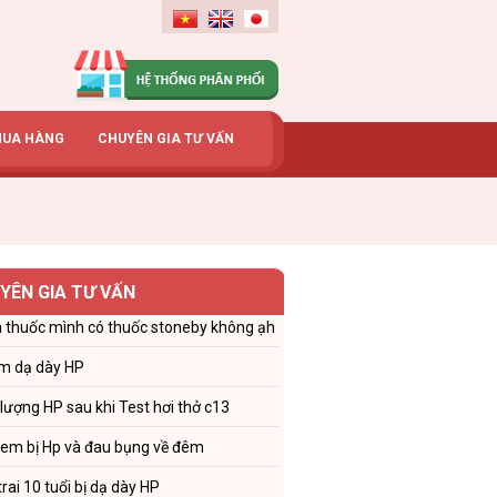
MUA HÀNG
CHUYÊN GIA TƯ VẤN
YÊN GIA TƯ VẤN
 thuốc mình có thuốc stoneby không ạh
m dạ dày HP
 lượng HP sau khi Test hơi thở c13
 em bị Hp và đau bụng về đêm
trai 10 tuổi bị dạ dày HP