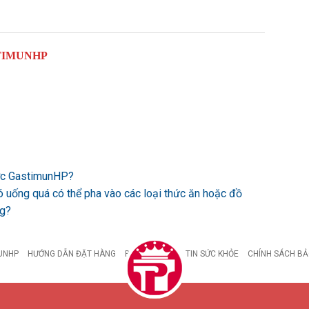
TIMUNHP
ược GastimunHP?
ó uống quá có thể pha vào các loại thức ăn hoặc đồ
ng?
UNHP
HƯỚNG DẪN ĐẶT HÀNG
BỆNH DẠ DÀY
TIN SỨC KHỎE
CHÍNH SÁCH BẢ