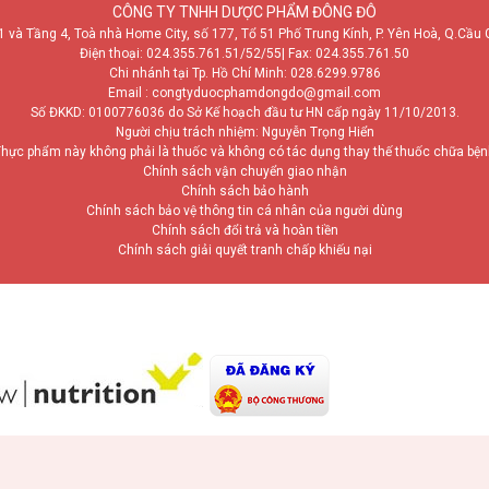
CÔNG TY TNHH DƯỢC PHẨM ĐÔNG ĐÔ
1 và Tầng 4, Toà nhà Home City, số 177, Tổ 51 Phố Trung Kính, P. Yên Hoà, Q.Cầu 
Điện thoại:
024.355.761.51/52/55
| Fax: 024.355.761.50
Chi nhánh tại Tp. Hồ Chí Minh:
028.6299.9786
Email : congtyduocphamdongdo@gmail.com
Số ĐKKD: 0100776036 do Sở Kế hoạch đầu tư HN cấp ngày 11/10/2013.
Người chịu trách nhiệm: Nguyễn Trọng Hiển
hực phẩm này không phải là thuốc và không có tác dụng thay thế thuốc chữa bệ
Chính sách vận chuyển giao nhận
Chính sách bảo hành
Chính sách bảo vệ thông tin cá nhân của người dùng
Chính sách đổi trả và hoàn tiền
Chính sách giải quyết tranh chấp khiếu nại