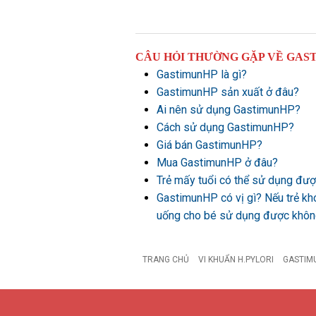
CÂU HỎI THƯỜNG GẶP VỀ GAS
GastimunHP là gì?
GastimunHP sản xuất ở đâu?
Ai nên sử dụng GastimunHP?
Cách sử dụng GastimunHP?
Giá bán GastimunHP?
Mua GastimunHP ở đâu?
Trẻ mấy tuổi có thể sử dụng đ
GastimunHP có vị gì? Nếu trẻ kh
uống cho bé sử dụng được khô
TRANG CHỦ
VI KHUẨN H.PYLORI
GASTIM