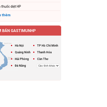
 thuốc diệt HP
 thêm
M BÁN GASTIMUNHP
Hà Nội
TP Hồ Chí Minh
Quảng Ninh
Thanh Hóa
Hải Phòng
Cần Thơ
Đà Nẵng