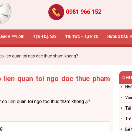
0981 966 152
HUẨN H.PYLORI
BỆNH DẠ DÀY
TIN TỨC – SỰ KIỆN
HƯỚNG DẪN 
co lien quan toi ngo doc thuc pham khong?
 lien quan toi ngo doc thuc pham
CHU
Nhà
Viê
 co lien quan toi ngo toc thuc tham khong ạ?
Tải
Trẻ
g,
Bé 