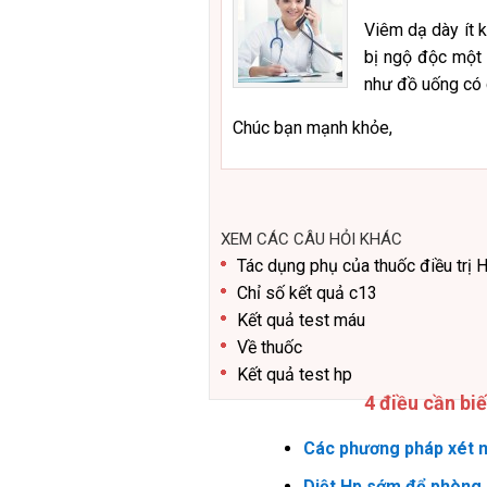
Viêm dạ dày ít k
bị ngộ độc một
như đồ uống có 
Chúc bạn mạnh khỏe,
XEM CÁC CÂU HỎI KHÁC
Tác dụng phụ của thuốc điều trị 
Chỉ số kết quả c13
Kết quả test máu
Về thuốc
Kết quả test hp
4 điều cần bi
Các phương pháp xét n
Diệt Hp sớm để phòng 