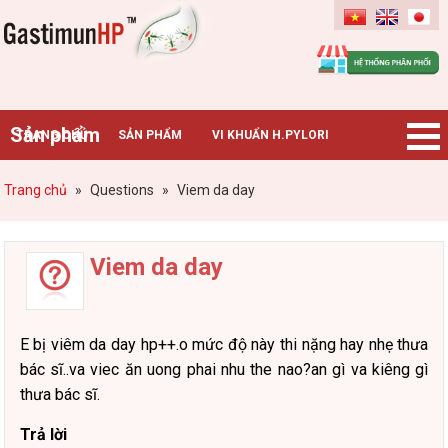
Gastimunhp
Sản phẩm
TRANG CHỦ
SẢN PHẨM
VI KHUẨN H.PYLORI
BỆNH DẠ DÀY
TIN TỨC – SỰ KIỆN
HƯỚNG DẪN MUA HÀNG
Trang chủ
»
Questions
»
Viem da day
CHUYÊN GIA TƯ VẤN
Viem da day
E bị viêm da day hp++.o mức độ này thi nặng hay nhẹ thưa
bác sĩ..va viec ăn uong phai nhu the nao?an gì va kiêng gì
thưa bác sĩ.
Trả lời