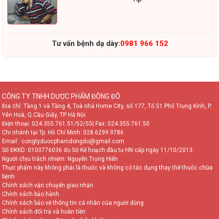
Tư vấn bệnh dạ dày:
0981 966 152
CÔNG TY TNHH DƯỢC PHẨM ĐÔNG ĐÔ
Địa chỉ: Tầng 1 và Tầng 4, Toà nhà Home City, số 177, Tổ 51 Phố Trung Kính, P.
Yên Hoà, Q.Cầu Giấy, TP Hà Nội
Điện thoại:
024.355.761.51/52/55
| Fax: 024.355.761.50
Chi nhánh tại Tp. Hồ Chí Minh:
028.6299.9786
Email : congtyduocphamdongdo@gmail.com
Số ĐKKD: 0100776036 do Sở Kế hoạch đầu tư HN cấp ngày 11/10/2013.
Người chịu trách nhiệm: Nguyễn Trọng Hiển
Thực phẩm này không phải là thuốc và không có tác dụng thay thế thuốc chữa
bệnh
Chính sách vận chuyển giao nhận
Chính sách bảo hành
Chính sách bảo vệ thông tin cá nhân của người dùng
Chính sách đổi trả và hoàn tiền