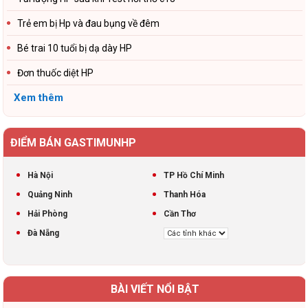
Trẻ em bị Hp và đau bụng về đêm
Bé trai 10 tuổi bị dạ dày HP
Đơn thuốc diệt HP
Xem thêm
ĐIỂM BÁN GASTIMUNHP
Hà Nội
TP Hồ Chí Minh
Quảng Ninh
Thanh Hóa
Hải Phòng
Cần Thơ
Đà Nẵng
BÀI VIẾT NỔI BẬT