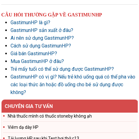
CÂU HỎI THƯỜNG GẶP VỀ GASTIMUNHP
GastimunHP là gì?
GastimunHP sản xuất ở đâu?
Ai nên sử dụng GastimunHP?
Cách sử dụng GastimunHP?
Giá bán GastimunHP?
Mua GastimunHP ở đâu?
Trẻ mấy tuổi có thể sử dụng được GastimunHP?
GastimunHP có vị gì? Nếu trẻ khó uống quá có thể pha vào
các loại thức ăn hoặc đồ uống cho bé sử dụng được
không?
CHUYÊN GIA TƯ VẤN
Nhà thuốc mình có thuốc stoneby không ạh
Viêm dạ dày HP
Tải lượng HP sau khi Test hơi thở c13