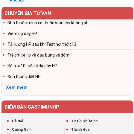
CHUYÊN GIA TƯ VẤN
Nhà thuốc mình có thuốc stoneby không ạh
Viêm dạ dày HP
Tải lượng HP sau khi Test hơi thở c13
Trẻ em bị Hp và đau bụng về đêm
Bé trai 10 tuổi bị dạ dày HP
Đơn thuốc diệt HP
Xem thêm
ĐIỂM BÁN GASTIMUNHP
Hà Nội
TP Hồ Chí Minh
Quảng Ninh
Thanh Hóa