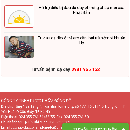
Hỗ trợ điều trị đau dạ dày phương pháp mới của
Nhật Bản
Trị đau dạ dày ở trẻ em cần loại trừ sớm vi khuẩn
Hp
Tư vấn bệnh dạ dày:
0981 966 152
CÔNG TY TNHH DƯỢC PHẨM ĐÔNG ĐÔ
Địa chỉ: Tầng 1 và Tầng 4, Toà nhà Home City, số 177, Tổ 51 Phố Trung Kính, P.
Yên Hoà, Q.Cầu Giấy, TP Hà Nội
Điện thoại:
024.355.761.51/52/55
| Fax: 024.355.761.50
Chi nhánh tại Tp. Hồ Chí Minh:
028.6299.9786
Email : congtyduocphamdongdo@gmail.com
TƯ VẤN TRỰC TUYẾN