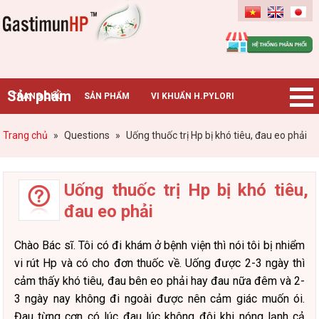
Gastimunhp
Sản phẩm
TRANG CHỦ
SẢN PHẨM
VI KHUẨN H.PYLORI
BỆNH DẠ DÀY
TIN TỨC – SỰ KIỆN
HƯỚNG DẪN MUA HÀNG
Trang chủ
»
Questions
»
Uống thuốc trị Hp bị khó tiêu, đau eo phải
CHUYÊN GIA TƯ VẤN
Uống thuốc trị Hp bị khó tiêu,
đau eo phải
Chào Bác sĩ. Tôi có đi khám ở bệnh viện thì nói tôi bị nhiểm
vi rút Hp và có cho đơn thuốc về. Uống được 2-3 ngày thì
cảm thấy khó tiêu, đau bên eo phải hay đau nữa đêm và 2-
3 ngày nay không đi ngoài được nên cảm giác muốn ói.
Đau từng cơn có lúc đau lúc không đôi khi nóng lạnh cả