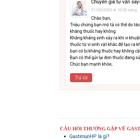
Chuyên gia tư vấn
say
21/05/2020 at 10:03 sáng
Chào bạn,
Triệu chứng bạn mô tả có thể do tác
kháng thuốc hay không.
Kháng kháng sinh xảy ra khi vi khu
thuốc từ vi sinh vật khác để tạo ra 
bạn có bị kháng thuốc hay không cầ
Bạn có thể gửi lại đơn thuốc đang sử
Chúc bạn mạnh khỏe,
Trả lời
CÂU HỎI THƯỜNG GẶP VỀ GAS
GastimunHP là gì?