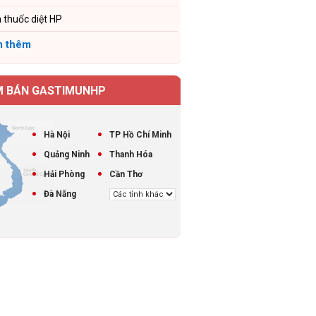
 thuốc diệt HP
 thêm
M BÁN GASTIMUNHP
Hà Nội
TP Hồ Chí Minh
Quảng Ninh
Thanh Hóa
Hải Phòng
Cần Thơ
Đà Nẵng