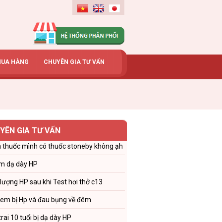
MUA HÀNG
CHUYÊN GIA TƯ VẤN
YÊN GIA TƯ VẤN
 thuốc mình có thuốc stoneby không ạh
m dạ dày HP
 lượng HP sau khi Test hơi thở c13
 em bị Hp và đau bụng về đêm
trai 10 tuổi bị dạ dày HP