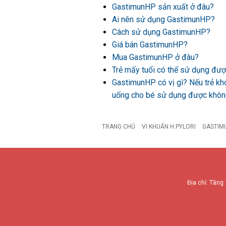
GastimunHP sản xuất ở đâu?
Ai nên sử dụng GastimunHP?
Cách sử dụng GastimunHP?
Giá bán GastimunHP?
Mua GastimunHP ở đâu?
Trẻ mấy tuổi có thể sử dụng đ
GastimunHP có vị gì? Nếu trẻ kh
uống cho bé sử dụng được khô
TRANG CHỦ
VI KHUẨN H.PYLORI
GASTIM
Địa chỉ: Tầng 