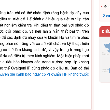
Đơn
hứng trên chỉ có thể nhận định rằng bệnh dạ dày của
Xem
ều trị triệt để. Để đánh giá hiệu quả tiệt trừ Hp cần
t nghiệm kiểm tra. Khi điều trị thất bại với phác đồ
ợc đổi phác đồ, và nếu lần 2 vẫn thất bại thì trên
ĐIỂ
 để xác định độ nhạy của vi khuẩn Hp và tìm ra phác
ũng phải nói rằng với cơ sở vật chất và kỹ thuật hiện
g có thể làm kháng sinh đồ, vì vậy trong trường hợp
ĩ đa số điều trị theo kinh nghiệm. Một biện pháp mới
ia tiêu hóa khuyến cáo trong trường hợp Hp kháng
ng thể OvalgenHP cùng phác đồ điều trị. Bạn có thể
uyên gia cảnh báo nguy cơ vi khuẩn HP kháng thuốc