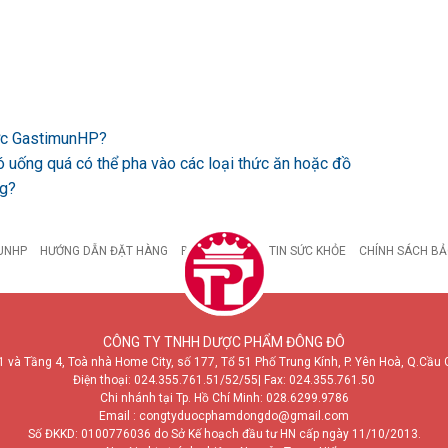
ược GastimunHP?
ó uống quá có thể pha vào các loại thức ăn hoặc đồ
ng?
UNHP
HƯỚNG DẪN ĐẶT HÀNG
BỆNH DẠ DÀY
TIN SỨC KHỎE
CHÍNH SÁCH BẢ
CÔNG TY TNHH DƯỢC PHẨM ĐÔNG ĐÔ
1 và Tầng 4, Toà nhà Home City, số 177, Tổ 51 Phố Trung Kính, P. Yên Hoà, Q.Cầu 
Điện thoại:
024.355.761.51/52/55
| Fax: 024.355.761.50
Chi nhánh tại Tp. Hồ Chí Minh:
028.6299.9786
Email : congtyduocphamdongdo@gmail.com
Số ĐKKD: 0100776036 do Sở Kế hoạch đầu tư HN cấp ngày 11/10/2013.