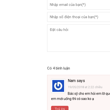
Có 4 bình luận
Nam
says
19/05/2018 at 2:22 chiều
Bác sỹ cho em hỏi em lỡ qu
em mới uống thì có sao ko ạ
Trả lời