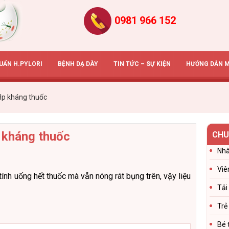
0981 966 152
HUẨN H.PYLORI
BỆNH DẠ DÀY
TIN TỨC – SỰ KIỆN
HƯỚNG DẪN 
Hp kháng thuốc
 kháng thuốc
CHU
Nhà
Viê
tính uống hết thuốc mà vẫn nóng rát bụng trên, vậy liệu
Tải
Trẻ
Bé 