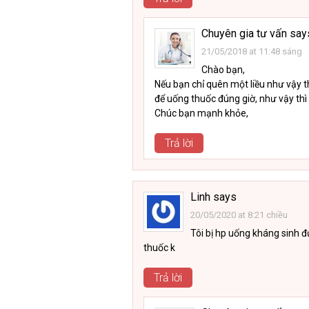
Chuyên gia tư vấn
say
21/05/2018 at 11:48 sáng
Chào bạn,
Nếu bạn chỉ quên một liều như vậy t
để uống thuốc đúng giờ, như vậy thì 
Chúc bạn mạnh khỏe,
Trả lời
Linh
says
20/05/2020 at 8:21 chiều
Tôi bị hp uống kháng sinh 
thuốc k
Trả lời