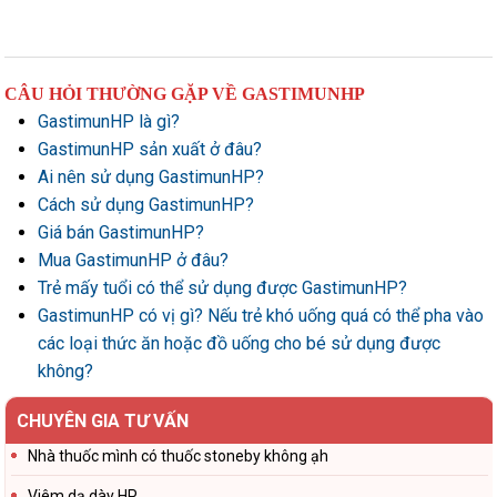
CÂU HỎI THƯỜNG GẶP VỀ GASTIMUNHP
GastimunHP là gì?
GastimunHP sản xuất ở đâu?
Ai nên sử dụng GastimunHP?
Cách sử dụng GastimunHP?
Giá bán GastimunHP?
Mua GastimunHP ở đâu?
Trẻ mấy tuổi có thể sử dụng được GastimunHP?
GastimunHP có vị gì? Nếu trẻ khó uống quá có thể pha vào
các loại thức ăn hoặc đồ uống cho bé sử dụng được
không?
CHUYÊN GIA TƯ VẤN
Nhà thuốc mình có thuốc stoneby không ạh
Viêm dạ dày HP