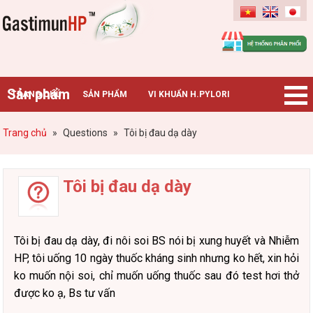
Gastimunhp
Sản phẩm
TRANG CHỦ
SẢN PHẨM
VI KHUẨN H.PYLORI
BỆNH DẠ DÀY
TIN TỨC – SỰ KIỆN
HƯỚNG DẪN MUA HÀNG
Trang chủ
»
Questions
»
Tôi bị đau dạ dày
CHUYÊN GIA TƯ VẤN
Tôi bị đau dạ dày
Tôi bị đau dạ dày, đi nôi soi BS nói bị xung huyết và Nhiễm
HP, tôi uống 10 ngày thuốc kháng sinh nhưng ko hết, xin hỏi
ko muốn nội soi, chỉ muốn uống thuốc sau đó test hơi thở
được ko ạ, Bs tư vấn