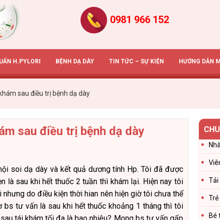
0981 966 152
HUẨN H.PYLORI
BỆNH DẠ DÀY
TIN TỨC – SỰ KIỆN
HƯỚNG DẪN 
 khám sau điều trị bệnh dạ dày
hám sau điều trị bệnh dạ dày
CHU
Nhà
Viê
nội soi dạ dày và kết quả dương tính Hp. Tôi đã được
Tải
 là sau khi hết thuốc 2 tuần thì khám lại. Hiện nay tôi
 nhưng do điều kiện thời hian nên hiện giờ tôi chưa thể
Trẻ
 bs tư vấn là sau khi hết thuốc khoảng 1 tháng thì tôi
Bé 
sau tái khám tối đa là bao nhiêu? Mong bs tư vấn gấp