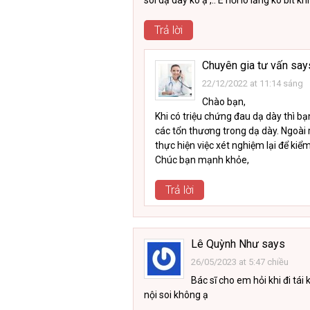
soi dạ dày ko ạ ,.. E hơi lo lắng ko bít 
Trả lời
Chuyên gia tư vấn
say
22/12/2022 at 11:14 sáng
Chào bạn,
Khi có triệu chứng đau dạ dày thì bạ
các tổn thương trong dạ dày. Ngoài r
thực hiện việc xét nghiệm lại để kiểm
Chúc bạn mạnh khỏe,
Trả lời
Lê Quỳnh Như
says
26/05/2023 at 5:47 chiều
Bác sĩ cho em hỏi khi đi tá
nội soi không ạ