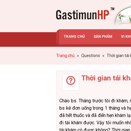
Gastimunhp
TRANG CHỦ
SẢN PHẨM
VI K
Trang chủ
»
Questions
»
Thời gian tái
Thời gian tái k
Chào bs. Tháng trước tôi đi khám, 
bs kê đơn uống trong 1 tháng và hẹn
đã hết thuốc và đã đến hẹn khám lại
đi tái khám được. Vậy tôi muốn nhờ
tái khám có được không? Thời gian 