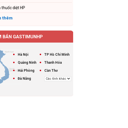
 thuốc diệt HP
 thêm
M BÁN GASTIMUNHP
Hà Nội
TP Hồ Chí Minh
Quảng Ninh
Thanh Hóa
Hải Phòng
Cần Thơ
Đà Nẵng