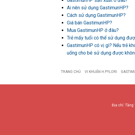
GastimunHP sản xuất ở đâu?
Ai nên sử dụng GastimunHP?
Cách sử dụng GastimunHP?
Giá bán GastimunHP?
Mua GastimunHP ở đâu?
Trẻ mấy tuổi có thể sử dụng đ
GastimunHP có vị gì? Nếu trẻ kh
uống cho bé sử dụng được khô
TRANG CHỦ
VI KHUẨN H.PYLORI
GASTIM
Địa chỉ: Tầng 