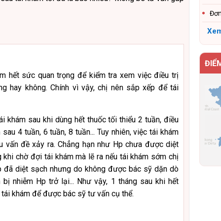
Đơn
Xem
ĐIỂ
ám hết sức quan trọng để kiểm tra xem việc điều trị
g hay không. Chính vì vậy, chị nên sắp xếp để tái
tái khám sau khi dùng hết thuốc tối thiểu 2 tuần, điều
 sau 4 tuần, 6 tuần, 8 tuần... Tuy nhiên, việc tái khám
iều vấn đề xảy ra. Chẳng hạn như Hp chưa được diệt
ng khi chờ đợi tái khám mà lẽ ra nếu tái khám sớm chị
 Hp đã diệt sạch nhưng do không được bác sỹ dặn dò
bị nhiễm Hp trở lại... Như vậy, 1 tháng sau khi hết
ới tái khám để được bác sỹ tư vấn cụ thể.