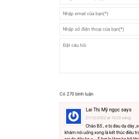
Có 270 bình luận
Lai Thị Mỹ ngọc
says
21/12/2022 at 10:23 sáng
Chào BS , e bị đau dạ dày ,
khám nói uống xong là kết thúc điều trị 