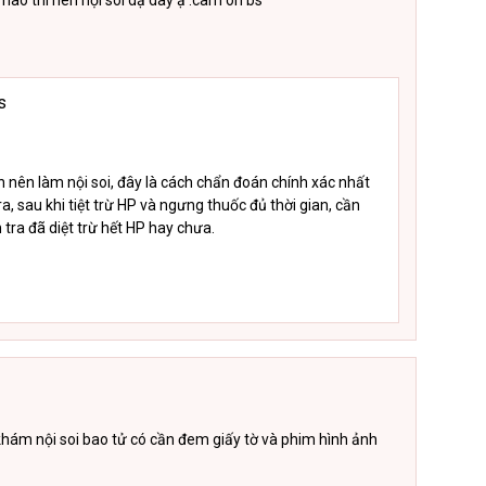
khi nào thì nên nọi soi dạ dày ạ .cam on bs
s
n nên làm nội soi, đây là cách chẩn đoán chính xác nhất
a, sau khi tiệt trừ HP và ngưng thuốc đủ thời gian, cần
 tra đã diệt trừ hết HP hay chưa.
i khám nội soi bao tử có cần đem giấy tờ và phim hình ảnh