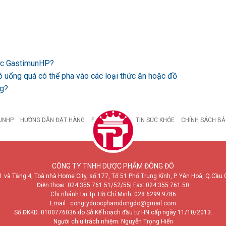
ược GastimunHP?
ó uống quá có thể pha vào các loại thức ăn hoặc đồ
ng?
UNHP
HƯỚNG DẪN ĐẶT HÀNG
BỆNH DẠ DÀY
TIN SỨC KHỎE
CHÍNH SÁCH BẢ
CÔNG TY TNHH DƯỢC PHẨM ĐÔNG ĐÔ
1 và Tầng 4, Toà nhà Home City, số 177, Tổ 51 Phố Trung Kính, P. Yên Hoà, Q.Cầu 
Điện thoại:
024.355.761.51/52/55
| Fax: 024.355.761.50
Chi nhánh tại Tp. Hồ Chí Minh:
028.6299.9786
Email : congtyduocphamdongdo@gmail.com
Số ĐKKD: 0100776036 do Sở Kế hoạch đầu tư HN cấp ngày 11/10/2013.
Người chịu trách nhiệm: Nguyễn Trọng Hiển