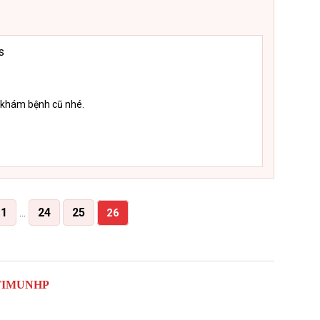
s
 khám bệnh cũ nhé.
1
24
25
…
26
TIMUNHP