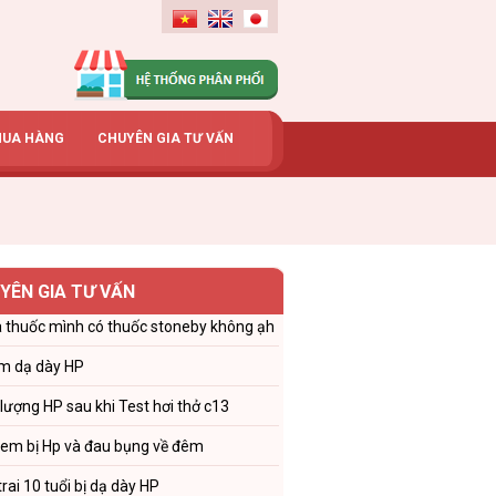
MUA HÀNG
CHUYÊN GIA TƯ VẤN
YÊN GIA TƯ VẤN
 thuốc mình có thuốc stoneby không ạh
m dạ dày HP
 lượng HP sau khi Test hơi thở c13
 em bị Hp và đau bụng về đêm
trai 10 tuổi bị dạ dày HP