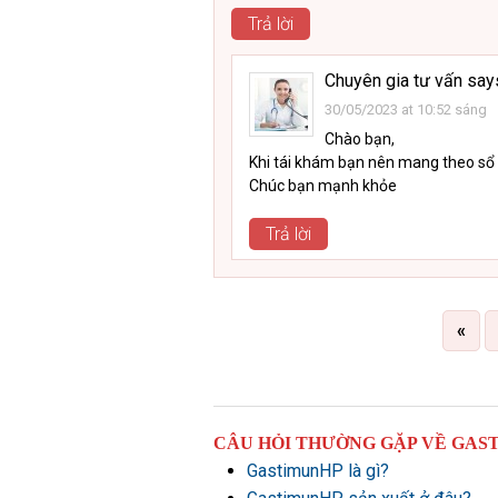
Trả lời
Chuyên gia tư vấn
say
30/05/2023 at 10:52 sáng
Chào bạn,
Khi tái khám bạn nên mang theo sổ
Chúc bạn mạnh khỏe
Trả lời
«
CÂU HỎI THƯỜNG GẶP VỀ GAS
GastimunHP là gì?