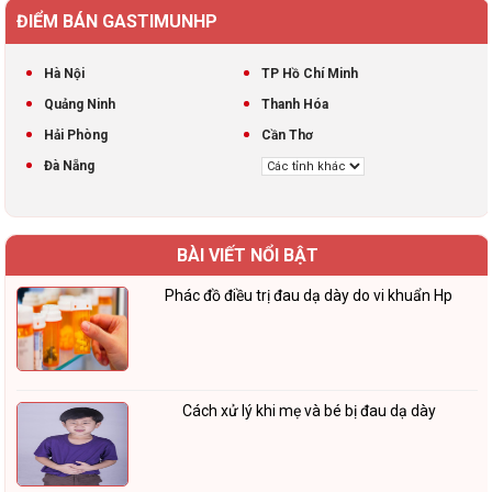
ĐIỂM BÁN GASTIMUNHP
Hà Nội
TP Hồ Chí Minh
Quảng Ninh
Thanh Hóa
Hải Phòng
Cần Thơ
Đà Nẵng
BÀI VIẾT NỔI BẬT
Phác đồ điều trị đau dạ dày do vi khuẩn Hp
Cách xử lý khi mẹ và bé bị đau dạ dày