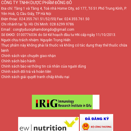
CÔNG TY TNHH DƯỢC PHẨM ĐÔNG ĐÔ
Địa chỉ: Tầng 1 và Tầng 4, Toà nhà Home City, số 177, Tổ 51 Phố Trung Kính, P.
Yên Hoà, Q.Cầu Giấy, TP Hà Nội
Điện thoại:
024.355.761.51/52/55
| Fax: 024.355.761.50
Chi nhánh tại Tp. Hồ Chí Minh:
028.6299.9786
Email : congtyduocphamdongdo@gmail.com
Số ĐKKD: 0100776036 do Sở Kế hoạch đầu tư HN cấp ngày 11/10/2013.
Người chịu trách nhiệm: Nguyễn Trọng Hiển
Thực phẩm này không phải là thuốc và không có tác dụng thay thế thuốc chữa
bệnh
Chính sách vận chuyển giao nhận
Chính sách bảo hành
Chính sách bảo vệ thông tin cá nhân của người dùng
Chính sách đổi trả và hoàn tiền
Chính sách giải quyết tranh chấp khiếu nại