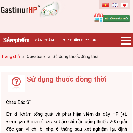
Gastimunhp
Sản phẩm
TRANG CHỦ
SẢN PHẨM
VI KHUẨN H.PYLORI
BỆNH DẠ DÀY
TIN TỨC – SỰ KIỆN
HƯỚNG DẪN MUA HÀNG
Trang chủ
»
Questions
»
Sử dụng thuốc đồng thời
CHUYÊN GIA TƯ VẤN
Sử dụng thuốc đồng thời
Chào Bác Sĩ,
Em đi khám tổng quát và phát hiện viêm dạ dày HP (+),
viêm gan B mạn ( bác sĩ bảo chỉ cần uống thuốc VG5 giải
độc gan vì chỉ bị nhẹ, 6 tháng sau xét nghiệm lại, định