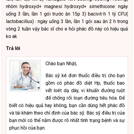
nhôm hydroxyd+ magnesi hydroxyd+ simethicone: ngày
uống 3 lần, lần 1 gói trước ăn 15p 3) bacivit-h 1 tỷ CFU(
lactobacillus) : ngày uống 3 lần, lần 1 gói sau ăn 2 h trong
vòng 2 tuần vậy bác sĩ cho e hỏi phác đồ này có hiệu quả
ko ak
Trả lời
Chào bạn Nhật,
Bác sỹ kê đơn thuốc điều trị cho bạn
gồm có phác đồ diệt Hp, thuốc bao
vết loét dạ dày, vi khuẩn đường ruột
để chống rối loạn đường tiêu hóa. Để
biết có hiệu quả hay không, bạn cần dùng hết phác đồ
và tái khám theo chỉ định của bác sỹ. Bác sỹ điều trị của
bạn mới có thể nắm được rõ nhất tình trạng bệnh và sự
phục hồi của bạn.