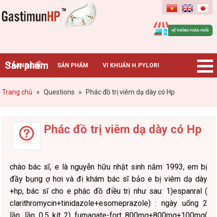
Gastimunhp
Sản phẩm
TRANG CHỦ
SẢN PHẨM
VI KHUẨN H.PYLORI
BỆNH DẠ DÀY
TIN TỨC – SỰ KIỆN
HƯỚNG DẪN MUA HÀNG
Trang chủ
»
Questions
»
Phác đồ trị viêm dạ dày có Hp
CHUYÊN GIA TƯ VẤN
Phác đồ trị viêm dạ dày có Hp
chào bác sĩ, e là nguyễn hữu nhật sinh năm 1993, em bị
đầy bụng ợ hơi và đi khám bác sĩ bảo e bị viêm dạ dày
+hp, bác sĩ cho e phác đồ điều trị như sau: 1)espanral (
clarithromycin+tinidazole+
esomeprazole) : ngày uống 2
lần, lần 0,5 kít 2) fumagate-fort 800mg+800mg+100mg(