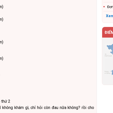
n)
Đơn
Xem
n)
ĐIỂ
n)
n)
)
ồ thứ 2
sĩ không khám gì, chỉ hỏi còn đau nữa không? rồi cho