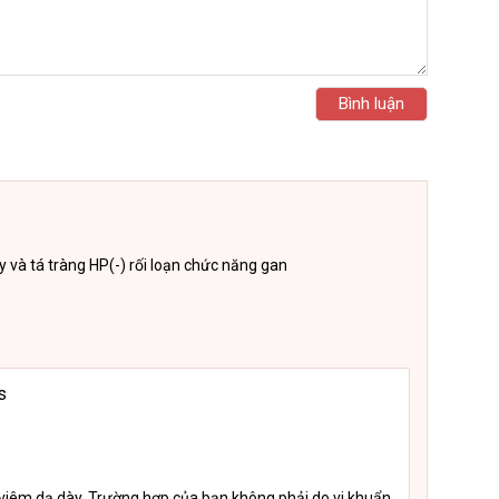
 và tá tràng HP(-) rối loạn chức năng gan
s
viêm dạ dày. Trường hợp của bạn không phải do vi khuẩn