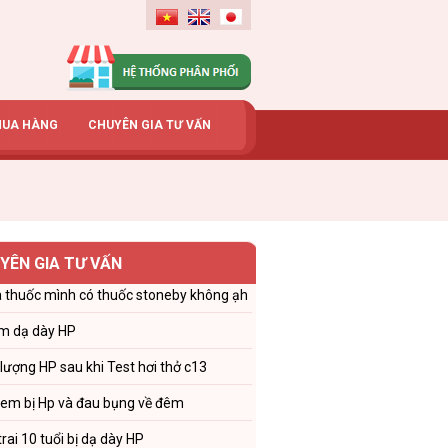
MUA HÀNG
CHUYÊN GIA TƯ VẤN
YÊN GIA TƯ VẤN
 thuốc mình có thuốc stoneby không ạh
m dạ dày HP
 lượng HP sau khi Test hơi thở c13
 em bị Hp và đau bụng về đêm
trai 10 tuổi bị dạ dày HP