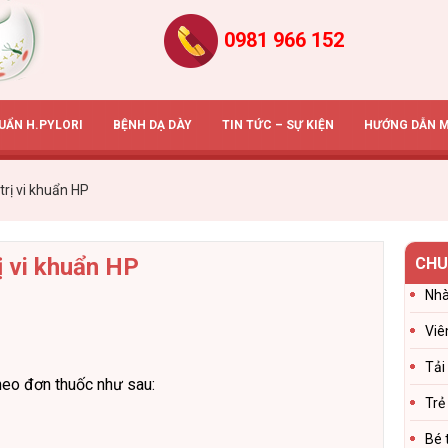
0981 966 152
HUẨN H.PYLORI
BỆNH DẠ DÀY
TIN TỨC – SỰ KIỆN
HƯỚNG DẪN 
trị vi khuẩn HP
ị vi khuẩn HP
CHU
Nhà
Viê
Tải
theo đơn thuốc như sau:
Trẻ
Bé 