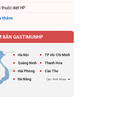
 thuốc diệt HP
 thêm
M BÁN GASTIMUNHP
Hà Nội
TP Hồ Chí Minh
Quảng Ninh
Thanh Hóa
Hải Phòng
Cần Thơ
Đà Nẵng