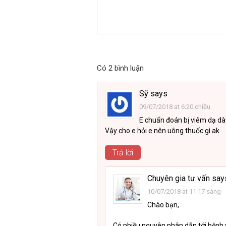
Có 2 bình luận
Sỹ
says
09/07/2018 at 6:20 chiều
E chuẩn đoán bị viêm dạ dày
Vậy cho e hỏi e nên uông thuốc gì ak
Trả lời
Chuyên gia tư vấn
say
10/07/2018 at 11:17 sáng
Chào bạn,
Có nhiều nguyên nhân dẫn tới bệnh 