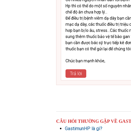
Hp thì có thể do một số nguyên nhâ
chế độ ăn chưa hợp lý…
Để điều trị bệnh viêm dạ dày bạn cầ
mạc dạ dày, các thuốc điều trị triệu
hơp bạn bị lo âu, stress…Các thuốc
sung thêm thuốc bảo vệ tế bào gan tr
bạn cần được bác sỹ trực tiếp kê đ
thuốc bạn có thể gửi lại để chúng tô
Chúc bạn mạnh khỏe,
Trả lời
CÂU HỎI THƯỜNG GẶP VỀ GAS
GastimunHP là gì?