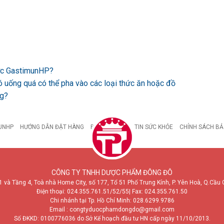
ược GastimunHP?
ó uống quá có thể pha vào các loại thức ăn hoặc đồ
ng?
UNHP
HƯỚNG DẪN ĐẶT HÀNG
BỆNH DẠ DÀY
TIN SỨC KHỎE
CHÍNH SÁCH BẢ
CÔNG TY TNHH DƯỢC PHẨM ĐÔNG ĐÔ
1 và Tầng 4, Toà nhà Home City, số 177, Tổ 51 Phố Trung Kính, P. Yên Hoà, Q.Cầu 
Điện thoại:
024.355.761.51/52/55
| Fax: 024.355.761.50
Chi nhánh tại Tp. Hồ Chí Minh:
028.6299.9786
Email : congtyduocphamdongdo@gmail.com
Số ĐKKD: 0100776036 do Sở Kế hoạch đầu tư HN cấp ngày 11/10/2013.