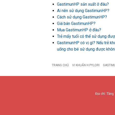
GastimunHP sản xuất ở đâu?
Ai nên sử dụng GastimunHP?
Cách sử dụng GastimunHP?
Giá bán GastimunHP?
Mua GastimunHP ở đâu?
Trẻ mấy tuổi có thể sử dụng đ
GastimunHP có vị gì? Nếu trẻ kh
uống cho bé sử dụng được khô
TRANG CHỦ
VI KHUẨN H.PYLORI
GASTIM
Địa chỉ: Tầng 