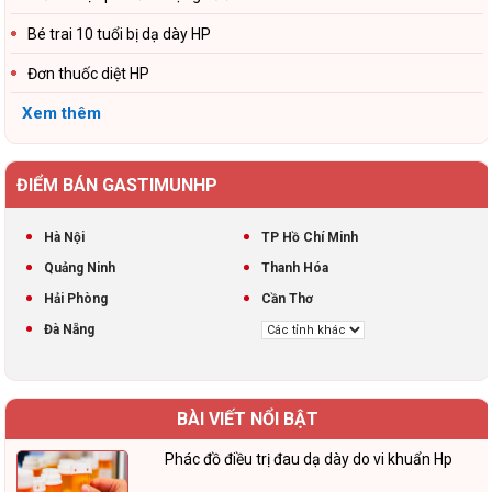
Bé trai 10 tuổi bị dạ dày HP
Đơn thuốc diệt HP
Xem thêm
ĐIỂM BÁN GASTIMUNHP
Hà Nội
TP Hồ Chí Minh
Quảng Ninh
Thanh Hóa
Hải Phòng
Cần Thơ
Đà Nẵng
BÀI VIẾT NỔI BẬT
Phác đồ điều trị đau dạ dày do vi khuẩn Hp