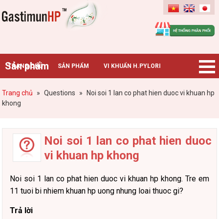
Gastimunhp
Sản phẩm
TRANG CHỦ
SẢN PHẨM
VI KHUẨN H.PYLORI
BỆNH DẠ DÀY
TIN TỨC – SỰ KIỆN
HƯỚNG DẪN MUA HÀNG
Trang chủ
»
Questions
»
Noi soi 1 lan co phat hien duoc vi khuan hp
khong
CHUYÊN GIA TƯ VẤN
Noi soi 1 lan co phat hien duoc
vi khuan hp khong
Noi soi 1 lan co phat hien duoc vi khuan hp khong. Tre em
11 tuoi bi nhiem khuan hp uong nhung loai thuoc gi?
Trả lời