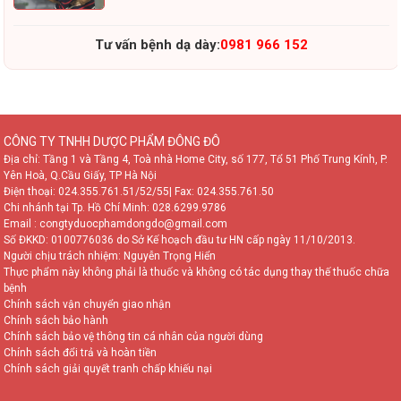
Tư vấn bệnh dạ dày:
0981 966 152
CÔNG TY TNHH DƯỢC PHẨM ĐÔNG ĐÔ
Địa chỉ: Tầng 1 và Tầng 4, Toà nhà Home City, số 177, Tổ 51 Phố Trung Kính, P.
Yên Hoà, Q.Cầu Giấy, TP Hà Nội
Điện thoại:
024.355.761.51/52/55
| Fax: 024.355.761.50
Chi nhánh tại Tp. Hồ Chí Minh:
028.6299.9786
Email : congtyduocphamdongdo@gmail.com
Số ĐKKD: 0100776036 do Sở Kế hoạch đầu tư HN cấp ngày 11/10/2013.
Người chịu trách nhiệm: Nguyễn Trọng Hiển
Thực phẩm này không phải là thuốc và không có tác dụng thay thế thuốc chữa
bệnh
Chính sách vận chuyển giao nhận
Chính sách bảo hành
Chính sách bảo vệ thông tin cá nhân của người dùng
Chính sách đổi trả và hoàn tiền
Chính sách giải quyết tranh chấp khiếu nại