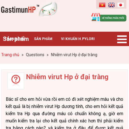
Gastimunhp
Sản phẩm
TRANG CHỦ
SẢN PHẨM
VI KHUẨN H.PYLORI
BỆNH DẠ DÀY
TIN TỨC – SỰ KIỆN
HƯỚNG DẪN MUA HÀNG
Trang chủ
»
Questions
»
Nhiễm virut Hp ở đại tràng
CHUYÊN GIA TƯ VẤN
Nhiễm virut Hp ở đại tràng
Bác sĩ cho em hỏi vừa rồi em có đi xét nghiệm máu và cho
kết quả là bị nhiễm virut Hp dương tính, cho em hỏi kết quả
kiểm tra Hp qua đường máu có chuẩn không ạ, giờ em
muốn kiểm tra lại cho kết quả chính xác hơn thì phải kiểm
tra bằng cách nào? và kiểm tra ở đâu để được kết quả