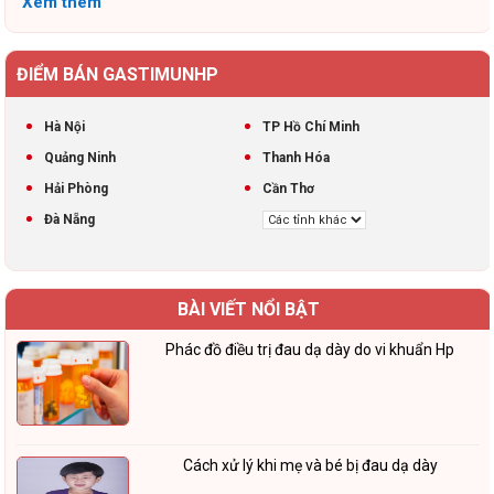
Xem thêm
ĐIỂM BÁN GASTIMUNHP
Hà Nội
TP Hồ Chí Minh
Quảng Ninh
Thanh Hóa
Hải Phòng
Cần Thơ
Đà Nẵng
BÀI VIẾT NỔI BẬT
Phác đồ điều trị đau dạ dày do vi khuẩn Hp
Cách xử lý khi mẹ và bé bị đau dạ dày