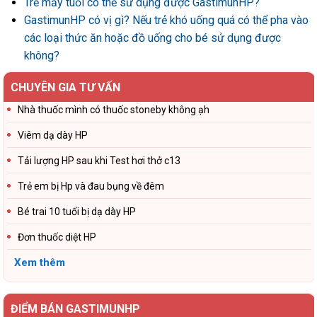
Trẻ mấy tuổi có thể sử dụng được GastimunHP?
GastimunHP có vị gì? Nếu trẻ khó uống quá có thể pha vào
các loại thức ăn hoặc đồ uống cho bé sử dụng được
không?
CHUYÊN GIA TƯ VẤN
Nhà thuốc mình có thuốc stoneby không ạh
Viêm dạ dày HP
Tải lượng HP sau khi Test hơi thở c13
Trẻ em bị Hp và đau bụng về đêm
Bé trai 10 tuổi bị dạ dày HP
Đơn thuốc diệt HP
Xem thêm
ĐIỂM BÁN GASTIMUNHP