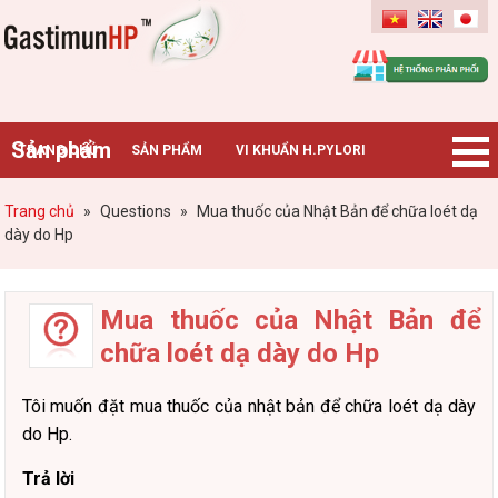
Gastimunhp
Sản phẩm
TRANG CHỦ
SẢN PHẨM
VI KHUẨN H.PYLORI
BỆNH DẠ DÀY
TIN TỨC – SỰ KIỆN
HƯỚNG DẪN MUA HÀNG
Trang chủ
»
Questions
»
Mua thuốc của Nhật Bản để chữa loét dạ
dày do Hp
CHUYÊN GIA TƯ VẤN
Mua thuốc của Nhật Bản để
chữa loét dạ dày do Hp
Tôi muốn đặt mua thuốc của nhật bản để chữa loét dạ dày
do Hp.
Trả lời