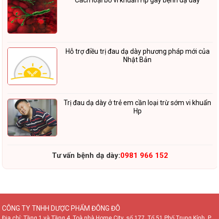
Cách loại bỏ vi khuẩn Hp gây bệnh dạ dày
Hỗ trợ điều trị đau dạ dày phương pháp mới của
Nhật Bản
Trị đau dạ dày ở trẻ em cần loại trừ sớm vi khuẩn
Hp
Tư vấn bệnh dạ dày:
0981 966 152
CÔNG TY TNHH DƯỢC PHẨM ĐÔNG ĐÔ
Địa chỉ: Tầng 1 và Tầng 4, Toà nhà Home City, số 177, Tổ 51 Phố Trung Kính, P.