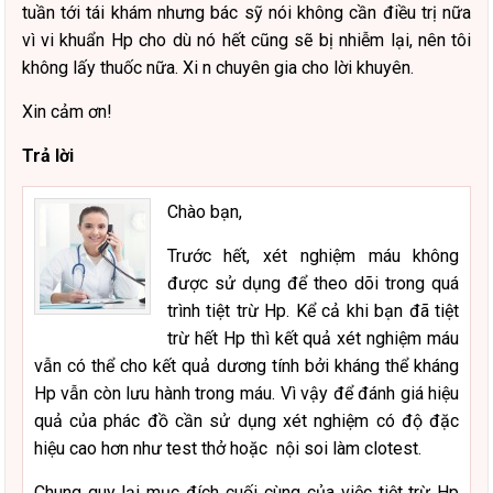
tuần tới tái khám nhưng bác sỹ nói không cần điều trị nữa
vì vi khuẩn Hp cho dù nó hết cũng sẽ bị nhiễm lại, nên tôi
không lấy thuốc nữa. Xi n chuyên gia cho lời khuyên.
Xin cảm ơn!
Trả lời
Chào bạn,
Trước hết, xét nghiệm máu không
được sử dụng để theo dõi trong quá
trình tiệt trừ Hp. Kể cả khi bạn đã tiệt
trừ hết Hp thì kết quả xét nghiệm máu
vẫn có thể cho kết quả dương tính bởi kháng thể kháng
Hp vẫn còn lưu hành trong máu. Vì vậy để đánh giá hiệu
quả của phác đồ cần sử dụng xét nghiệm có độ đặc
hiệu cao hơn như test thở hoặc nội soi làm clotest.
Chung quy lại mục đích cuối cùng của việc tiệt trừ Hp