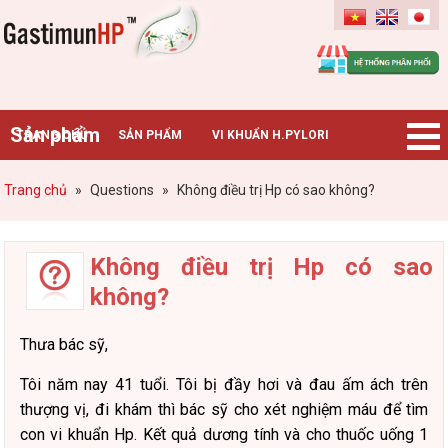
Gastimunhp
Sản phẩm
TRANG CHỦ
SẢN PHẨM
VI KHUẨN H.PYLORI
BỆNH DẠ DÀY
TIN TỨC – SỰ KIỆN
HƯỚNG DẪN MUA HÀNG
Trang chủ
»
Questions
»
Không điều trị Hp có sao không?
CHUYÊN GIA TƯ VẤN
Không điều trị Hp có sao
không?
Thưa bác sỹ,
Tôi năm nay 41 tuổi. Tôi bị đầy hơi và đau ấm ách trên
thượng vị, đi khám thì bác sỹ cho xét nghiệm máu để tìm
con vi khuẩn Hp. Kết quả dương tính và cho thuốc uống 1