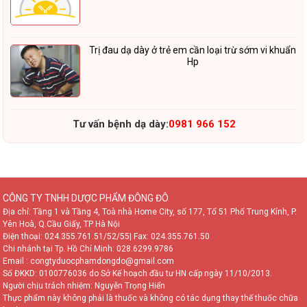
Trị đau dạ dày ở trẻ em cần loại trừ sớm vi khuẩn
Hp
Tư vấn bệnh dạ dày:
0981 966 152
CÔNG TY TNHH DƯỢC PHẨM ĐÔNG ĐÔ
Địa chỉ: Tầng 1 và Tầng 4, Toà nhà Home City, số 177, Tổ 51 Phố Trung Kính, P.
Yên Hoà, Q.Cầu Giấy, TP Hà Nội
Điện thoại:
024.355.761.51/52/55
| Fax: 024.355.761.50
Chi nhánh tại Tp. Hồ Chí Minh:
028.6299.9786
Email : congtyduocphamdongdo@gmail.com
Số ĐKKD: 0100776036 do Sở Kế hoạch đầu tư HN cấp ngày 11/10/2013.
Người chịu trách nhiệm: Nguyễn Trọng Hiển
Thực phẩm này không phải là thuốc và không có tác dụng thay thế thuốc chữa