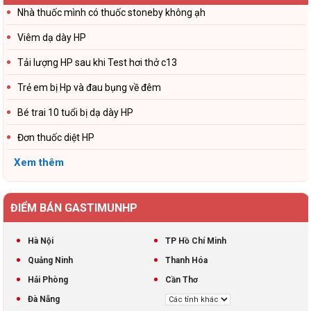
Nhà thuốc mình có thuốc stoneby không ạh
Viêm dạ dày HP
Tải lượng HP sau khi Test hơi thở c13
Trẻ em bị Hp và đau bụng về đêm
Bé trai 10 tuổi bị dạ dày HP
Đơn thuốc diệt HP
Xem thêm
ĐIỂM BÁN GASTIMUNHP
Hà Nội
TP Hồ Chí Minh
Quảng Ninh
Thanh Hóa
Hải Phòng
Cần Thơ
Đà Nẵng