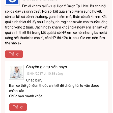
Em đi khám tại Bv Đại Học Y Dược Tp. HcM. Bs cho nội
soi dạ dày và sinh thiết. Nội soi kết quả em bị viêm sung huyết,
còn lại tất cả bònh thutờng, gan nhiễm mỡ, thận có sỏi 4 mm. Kết
quả sinh thiết thì lấy sau 1 ngày, nhưng bác sĩ vẫn cho thuốc uống
trong vòng 2 tuần. Cách ngày khám khoảng 4 ngày em lên lấy kết
quả sinh thiết thì trong kết quả là có HP, em có hỏi nhưng bs nói là
uống hết thuốc bs cho đi, còn HP thì điều trị sau. Giờ em nên làm
thế nào ạ?
Trả lời
Chuyên gia tư vấn
says
13/04/2017 at 10:38 sáng
Chào bạn,
Bạn có thể gửi đơn thuốc chi tiết để chúng tôi tư vấn được
chính xác.
Chúc bạn mạnh khỏe,
Trả lời