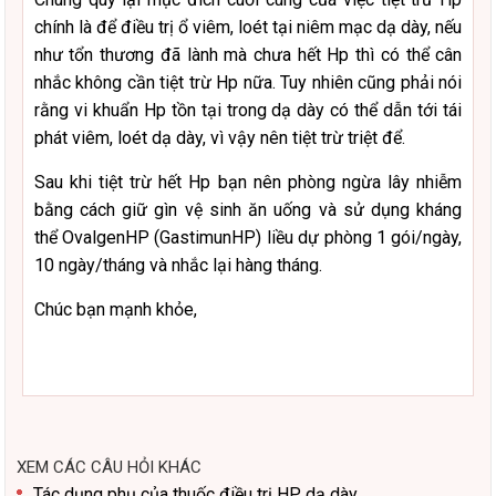
chính là để điều trị ổ viêm, loét tại niêm mạc dạ dày, nếu
như tổn thương đã lành mà chưa hết Hp thì có thể cân
nhắc không cần tiệt trừ Hp nữa. Tuy nhiên cũng phải nói
rằng vi khuẩn Hp tồn tại trong dạ dày có thể dẫn tới tái
phát viêm, loét dạ dày, vì vậy nên tiệt trừ triệt để.
Sau khi tiệt trừ hết Hp bạn nên phòng ngừa lây nhiễm
bằng cách giữ gìn vệ sinh ăn uống và sử dụng kháng
thể OvalgenHP (GastimunHP) liều dự phòng 1 gói/ngày,
10 ngày/tháng và nhắc lại hàng tháng.
Chúc bạn mạnh khỏe,
XEM CÁC CÂU HỎI KHÁC
Tác dụng phụ của thuốc điều trị HP dạ dày