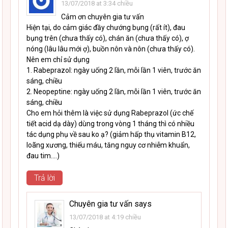
13/07/2018 at 3:34 chiều
Cảm ơn chuyên gia tư vấn
Hiện tại, do cảm giác đầy chướng bụng (rất ít), đau
bụng trên (chưa thấy có), chán ăn (chưa thấy có), ợ
nóng (lâu lâu mới ợ), buồn nôn và nôn (chưa thấy có).
Nên em chỉ sử dụng
1. Rabeprazol: ngày uống 2 lần, mỗi lần 1 viên, trước ăn
sáng, chiều
2. Neopeptine: ngày uống 2 lần, mỗi lần 1 viên, trước ăn
sáng, chiều
Cho em hỏi thêm là việc sử dụng Rabeprazol (ức chế
tiết acid dạ dày) dùng trong vòng 1 tháng thì có nhiều
tác dụng phụ về sau ko ạ? (giảm hấp thụ vitamin B12,
loãng xương, thiếu máu, tăng nguy cơ nhiễm khuẩn,
đau tim….)
Trả lời
Chuyên gia tư vấn
says
13/07/2018 at 4:19 chiều