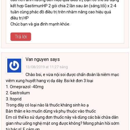
kết hợp GastimunHP 2 gói chia 2 lần sau ăn (sáng,tối) x 2-4
tuần cùng phác đồ điều trị trên nhằm nâng cao hiệu quả
điều trị HP
Chúc bạn và gia đình mạnh khỏe.
Trả lời
Van nguyen
says
13/08/2019 at 11:27 sáng
Chào bsi, e vừa nội soi được chẩn đoán là niêm mạc
viêm xung huyết hang vị dạ dày. Bsi kê đơn 3 loại
1. Omeprazol -40mg
2. Gastrolium
3. Itoprid
Trong đây có loại nào là thuốc kháng sinh ko ạ
Bản thân e ko muốn dùng và phụ thuộc vào thuốc
Em có thể ko sử dụng đơn thuốc này và dùng các bài chữa dân
gian như uống nghệ mật ong được không? Mong phản hồi sớm
từ bác sĩ. E cảm ơn