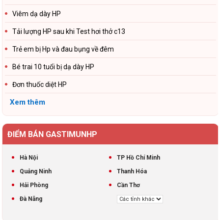
Viêm dạ dày HP
Tải lượng HP sau khi Test hơi thở c13
Trẻ em bị Hp và đau bụng về đêm
Bé trai 10 tuổi bị dạ dày HP
Đơn thuốc diệt HP
Xem thêm
ĐIỂM BÁN GASTIMUNHP
Hà Nội
TP Hồ Chí Minh
Quảng Ninh
Thanh Hóa
Hải Phòng
Cần Thơ
Đà Nẵng