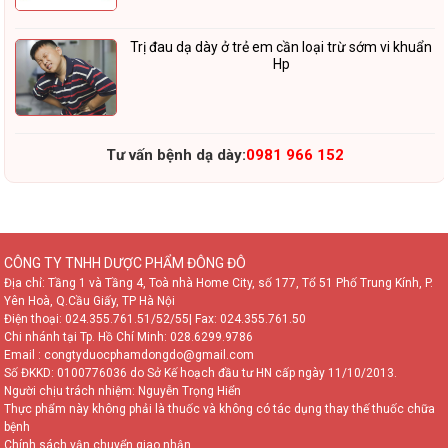
Trị đau dạ dày ở trẻ em cần loại trừ sớm vi khuẩn
Hp
Tư vấn bệnh dạ dày:
0981 966 152
CÔNG TY TNHH DƯỢC PHẨM ĐÔNG ĐÔ
Địa chỉ: Tầng 1 và Tầng 4, Toà nhà Home City, số 177, Tổ 51 Phố Trung Kính, P.
Yên Hoà, Q.Cầu Giấy, TP Hà Nội
Điện thoại:
024.355.761.51/52/55
| Fax: 024.355.761.50
Chi nhánh tại Tp. Hồ Chí Minh:
028.6299.9786
Email : congtyduocphamdongdo@gmail.com
Số ĐKKD: 0100776036 do Sở Kế hoạch đầu tư HN cấp ngày 11/10/2013.
Người chịu trách nhiệm: Nguyễn Trọng Hiển
Thực phẩm này không phải là thuốc và không có tác dụng thay thế thuốc chữa
bệnh
Chính sách vận chuyển giao nhận