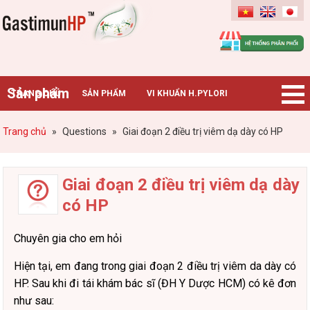
Gastimunhp
Sản phẩm
TRANG CHỦ
SẢN PHẨM
VI KHUẨN H.PYLORI
BỆNH DẠ DÀY
TIN TỨC – SỰ KIỆN
HƯỚNG DẪN MUA HÀNG
Trang chủ
»
Questions
»
Giai đoạn 2 điều trị viêm dạ dày có HP
CHUYÊN GIA TƯ VẤN
Giai đoạn 2 điều trị viêm dạ dày
có HP
Chuyên gia cho em hỏi
Hiện tại, em đang trong giai đoạn 2 điều trị viêm da dày có
HP. Sau khi đi tái khám bác sĩ (ĐH Y Dược HCM) có kê đơn
như sau: