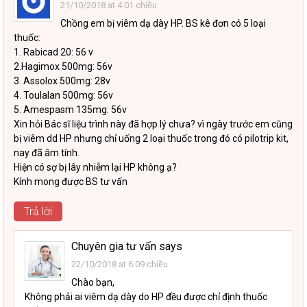
21/10/2018 at 4:01 chiều
Chồng em bị viêm dạ dày HP. BS kê đơn có 5 loại
thuốc:
1. Rabicad 20: 56 v
2.Hagimox 500mg: 56v
3. Assolox 500mg: 28v
4. Toulalan 500mg: 56v
5. Amespasm 135mg: 56v
Xin hỏi Bác sĩ liệu trình này đã hợp lý chưa? vì ngày trước em cũng
bị viêm dd HP nhưng chỉ uống 2 loại thuốc trong đó có pilotrip kit,
nay đã âm tính.
Hiện có sợ bị lây nhiễm lại HP không ạ?
Kính mong được BS tư vấn
Trả lời
Chuyên gia tư vấn
says
22/10/2018 at 6:09 chiều
Chào bạn,
Không phải ai viêm dạ dày do HP đều được chỉ định thuốc