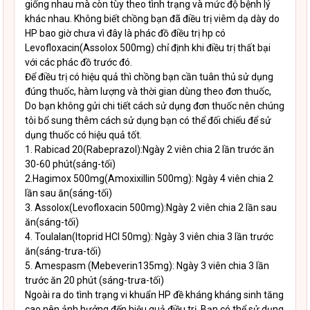
giống nhau mà còn tùy theo tình trạng và mức độ bệnh lý
khác nhau. Không biết chồng bạn đã điều trị viêm dạ dày do
HP bao giờ chưa vì đây là phác đồ điều trị hp có
Levofloxacin(Assolox 500mg) chỉ định khi điều trị thất bại
với các phác đồ trước đó.
Để điều trị có hiệu quả thì chồng bạn cần tuân thủ sử dụng
đúng thuốc, hàm lượng và thời gian dùng theo đơn thuốc,
Do bạn không gửi chi tiết cách sử dụng đơn thuốc nên chúng
tôi bổ sung thêm cách sử dụng bạn có thể đối chiếu để sử
dụng thuốc có hiệu quả tốt.
1. Rabicad 20(Rabeprazol):Ngày 2 viên chia 2 lần trước ăn
30-60 phút(sáng-tối)
2.Hagimox 500mg(Amoxixillin 500mg): Ngày 4 viên chia 2
lần sau ăn(sáng-tối)
3. Assolox(Levofloxacin 500mg):Ngày 2 viên chia 2 lần sau
ăn(sáng-tối)
4. Toulalan(Itoprid HCl 50mg): Ngày 3 viên chia 3 lần trước
ăn(sáng-trưa-tối)
5. Amespasm (Mebeverin135mg): Ngày 3 viên chia 3 lần
trước ăn 20 phút (sáng-trưa-tối)
Ngoài ra do tình trạng vi khuẩn HP đề kháng kháng sinh tăng
cao nên ảnh hưởng đến hiệu quả điều trị, Bạn có thể sử dụng