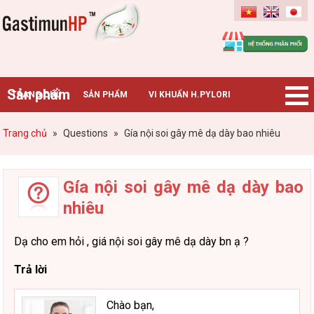
Gastimunhp
Sản phẩm
TRANG CHỦ
SẢN PHẨM
VI KHUẨN H.PYLORI
BỆNH DẠ DÀY
TIN TỨC – SỰ KIỆN
HƯỚNG DẪN MUA HÀNG
Trang chủ
»
Questions
»
Gía nội soi gây mê dạ dày bao nhiêu
CHUYÊN GIA TƯ VẤN
Gía nội soi gây mê dạ dày bao
nhiêu
Dạ cho em hỏi , giá nội soi gây mê dạ dày bn ạ ?
Trả lời
Chào bạn,