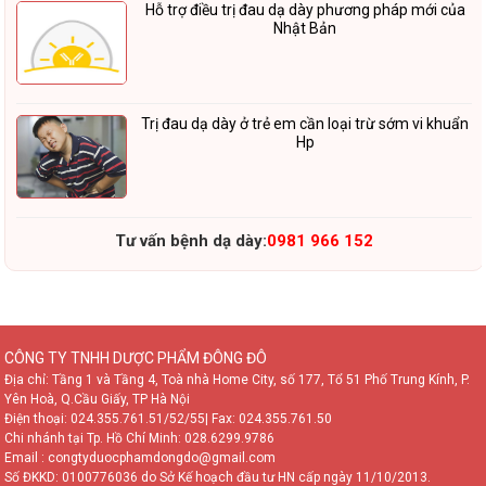
Hỗ trợ điều trị đau dạ dày phương pháp mới của
Nhật Bản
Trị đau dạ dày ở trẻ em cần loại trừ sớm vi khuẩn
Hp
Tư vấn bệnh dạ dày:
0981 966 152
CÔNG TY TNHH DƯỢC PHẨM ĐÔNG ĐÔ
Địa chỉ: Tầng 1 và Tầng 4, Toà nhà Home City, số 177, Tổ 51 Phố Trung Kính, P.
Yên Hoà, Q.Cầu Giấy, TP Hà Nội
Điện thoại:
024.355.761.51/52/55
| Fax: 024.355.761.50
Chi nhánh tại Tp. Hồ Chí Minh:
028.6299.9786
Email : congtyduocphamdongdo@gmail.com
Số ĐKKD: 0100776036 do Sở Kế hoạch đầu tư HN cấp ngày 11/10/2013.