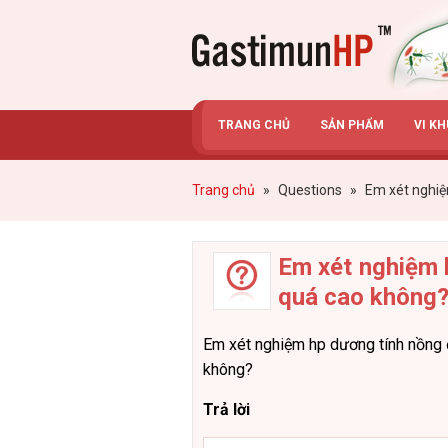
Gastimunhp
TRANG CHỦ
SẢN PHẨM
VI K
Trang chủ
»
Questions
»
Em xét nghiệ
Em xét nghiệm 
quá cao không
Em xét nghiệm hp dương tính nồng 
không?
Trả lời