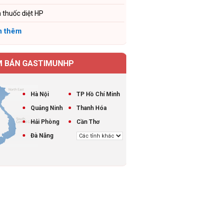
 thuốc diệt HP
 thêm
M BÁN GASTIMUNHP
Hà Nội
TP Hồ Chí Minh
Quảng Ninh
Thanh Hóa
Hải Phòng
Cần Thơ
Đà Nẵng