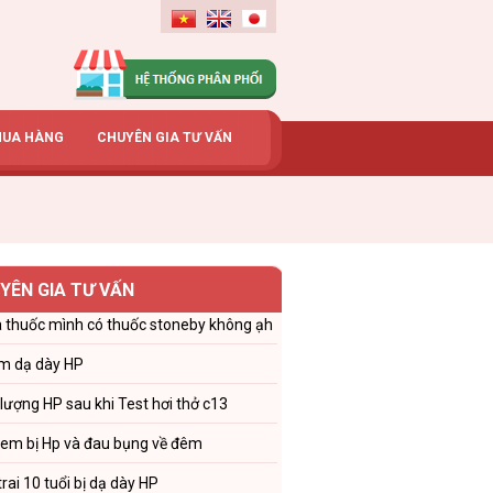
MUA HÀNG
CHUYÊN GIA TƯ VẤN
YÊN GIA TƯ VẤN
 thuốc mình có thuốc stoneby không ạh
m dạ dày HP
 lượng HP sau khi Test hơi thở c13
 em bị Hp và đau bụng về đêm
trai 10 tuổi bị dạ dày HP