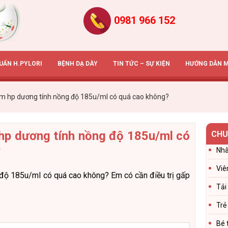
0981 966 152
HUẨN H.PYLORI
BỆNH DẠ DÀY
TIN TỨC – SỰ KIỆN
HƯỚNG DẪN 
m hp dương tính nồng độ 185u/ml có quá cao không?
hp dương tính nồng độ 185u/ml có
CHU
?
Nhà
Viê
độ 185u/ml có quá cao không? Em có cần điều trị gấp
Tải
Trẻ
Bé 