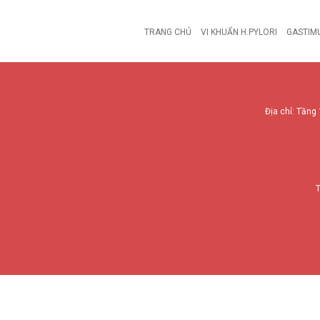
TRANG CHỦ
VI KHUẨN H.PYLORI
GASTIM
Địa chỉ: Tầng 
T