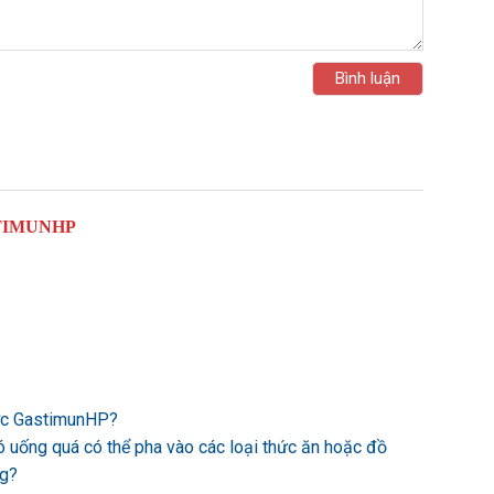
TIMUNHP
ược GastimunHP?
ó uống quá có thể pha vào các loại thức ăn hoặc đồ
ng?