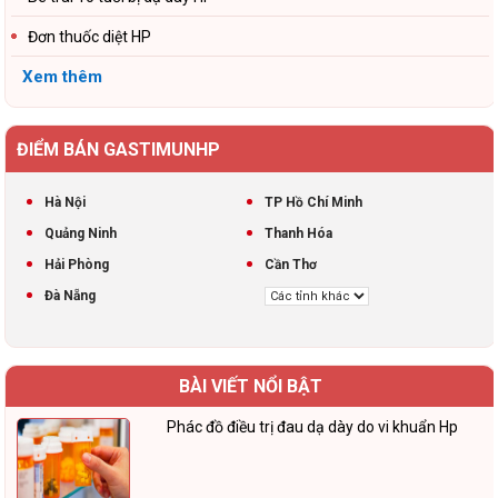
Đơn thuốc diệt HP
Xem thêm
ĐIỂM BÁN GASTIMUNHP
Hà Nội
TP Hồ Chí Minh
Quảng Ninh
Thanh Hóa
Hải Phòng
Cần Thơ
Đà Nẵng
BÀI VIẾT NỔI BẬT
Phác đồ điều trị đau dạ dày do vi khuẩn Hp