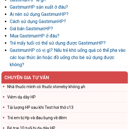
GastimunHP sản xuất ở đâu?
Ai nên sử dụng GastimunHP?
Cách sử dụng GastimunHP?
Giá bán GastimunHP?
Mua GastimunHP ở đâu?
Trẻ mấy tuổi có thể sử dụng được GastimunHP?
GastimunHP có vị gì? Nếu trẻ khó uống quá có thể pha vào
các loại thức ăn hoặc đồ uống cho bé sử dụng được
không?
CHUYÊN GIA TƯ VẤN
Nhà thuốc mình có thuốc stoneby không ạh
Viêm dạ dày HP
Tải lượng HP sau khi Test hơi thở c13
Trẻ em bị Hp và đau bụng về đêm
Bé trai 10 tuổi bị dạ dày HP