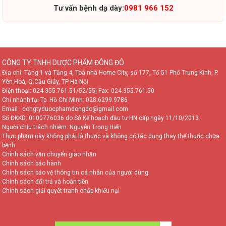
Tư vấn bệnh dạ dày:
0981 966 152
CÔNG TY TNHH DƯỢC PHẨM ĐÔNG ĐÔ
Địa chỉ: Tầng 1 và Tầng 4, Toà nhà Home City, số 177, Tổ 51 Phố Trung Kính, P.
Yên Hoà, Q.Cầu Giấy, TP Hà Nội
Điện thoại:
024.355.761.51/52/55
| Fax: 024.355.761.50
Chi nhánh tại Tp. Hồ Chí Minh:
028.6299.9786
Email : congtyduocphamdongdo@gmail.com
Số ĐKKD: 0100776036 do Sở Kế hoạch đầu tư HN cấp ngày 11/10/2013.
Người chịu trách nhiệm: Nguyễn Trọng Hiển
Thực phẩm này không phải là thuốc và không có tác dụng thay thế thuốc chữa
bệnh
Chính sách vận chuyển giao nhận
Chính sách bảo hành
Chính sách bảo vệ thông tin cá nhân của người dùng
Chính sách đổi trả và hoàn tiền
Chính sách giải quyết tranh chấp khiếu nại