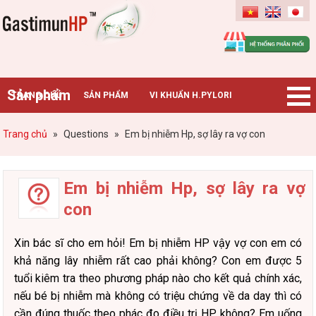
Gastimunhp
Sản phẩm
TRANG CHỦ
SẢN PHẨM
VI KHUẨN H.PYLORI
BỆNH DẠ DÀY
TIN TỨC – SỰ KIỆN
HƯỚNG DẪN MUA HÀNG
Trang chủ
»
Questions
»
Em bị nhiễm Hp, sợ lây ra vợ con
CHUYÊN GIA TƯ VẤN
Em bị nhiễm Hp, sợ lây ra vợ
con
Xin bác sĩ cho em hỏi! Em bị nhiễm HP vậy vợ con em có
khả năng lây nhiễm rất cao phải không? Con em được 5
tuổi kiêm tra theo phương pháp nào cho kết quả chính xác,
nếu bé bị nhiễm mà không có triệu chứng về da day thì có
cần đúng thuốc theo phác đo điều trị HP không? Em uống