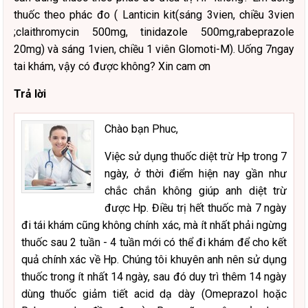
thuốc theo phác đo ( Lanticin kit(sáng 3vien, chiều 3vien
;claithromycin 500mg, tinidazole 500mg,rabeprazole
20mg) và sáng 1vien, chiều 1 viên Glomoti-M). Uống 7ngay
tai khám, vậy có được không? Xin cam ơn
Trả lời
Chào bạn Phuc,
Việc sử dụng thuốc diệt trừ Hp trong 7
ngày, ở thời điểm hiện nay gần như
chắc chắn không giúp anh diệt trừ
được Hp. Điều trị hết thuốc mà 7 ngày
đi tái khám cũng không chính xác, mà ít nhất phải ngừng
thuốc sau 2 tuần - 4 tuần mới có thể đi khám để cho kết
quả chính xác về Hp. Chúng tôi khuyên anh nên sử dụng
thuốc trong ít nhất 14 ngày, sau đó duy trì thêm 14 ngày
dùng thuốc giảm tiết acid dạ dày (Omeprazol hoặc