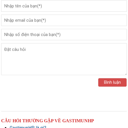
CÂU HỎI THƯỜNG GẶP VỀ GASTIMUNHP
GastimunHP là gì?