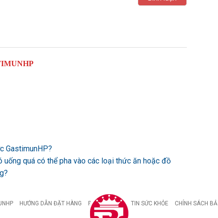
TIMUNHP
ược GastimunHP?
ó uống quá có thể pha vào các loại thức ăn hoặc đồ
ng?
UNHP
HƯỚNG DẪN ĐẶT HÀNG
BỆNH DẠ DÀY
TIN SỨC KHỎE
CHÍNH SÁCH BẢ