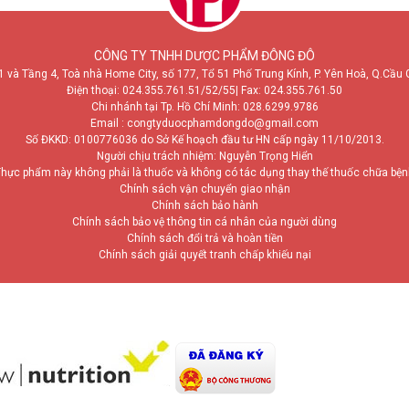
CÔNG TY TNHH DƯỢC PHẨM ĐÔNG ĐÔ
1 và Tầng 4, Toà nhà Home City, số 177, Tổ 51 Phố Trung Kính, P. Yên Hoà, Q.Cầu 
Điện thoại:
024.355.761.51/52/55
| Fax: 024.355.761.50
Chi nhánh tại Tp. Hồ Chí Minh:
028.6299.9786
Email : congtyduocphamdongdo@gmail.com
Số ĐKKD: 0100776036 do Sở Kế hoạch đầu tư HN cấp ngày 11/10/2013.
Người chịu trách nhiệm: Nguyễn Trọng Hiển
hực phẩm này không phải là thuốc và không có tác dụng thay thế thuốc chữa bệ
Chính sách vận chuyển giao nhận
Chính sách bảo hành
Chính sách bảo vệ thông tin cá nhân của người dùng
Chính sách đổi trả và hoàn tiền
Chính sách giải quyết tranh chấp khiếu nại