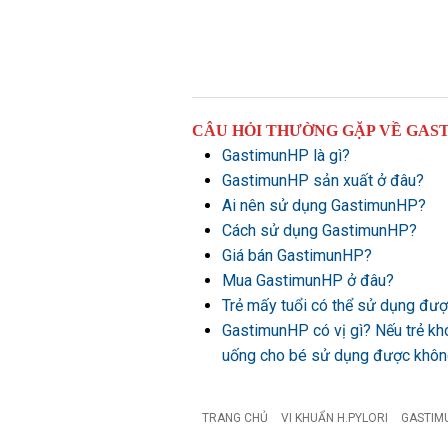
CÂU HỎI THƯỜNG GẶP VỀ GAS
GastimunHP là gì?
GastimunHP sản xuất ở đâu?
Ai nên sử dụng GastimunHP?
Cách sử dụng GastimunHP?
Giá bán GastimunHP?
Mua GastimunHP ở đâu?
Trẻ mấy tuổi có thể sử dụng đ
GastimunHP có vị gì? Nếu trẻ kh
uống cho bé sử dụng được khô
TRANG CHỦ
VI KHUẨN H.PYLORI
GASTIM