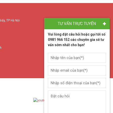
Giấy, TP Hà Nội
TƯ VẤN TRỰC TUYẾN
Vui lòng đặt câu hỏi hoặc gọi tới số
0981 966 152 các chuyên gia sẽ tư
vấn sớm nhất cho bạn!
nh