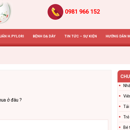
0981 966 152
HUẨN H.PYLORI
BỆNH DẠ DÀY
TIN TỨC – SỰ KIỆN
HƯỚNG DẪN 
CHU
Nhà
Viê
mua ở đâu ?
Tải
Trẻ
Bé 