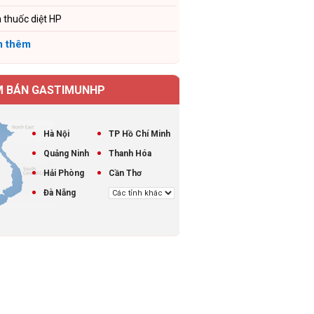
 thuốc diệt HP
 thêm
M BÁN GASTIMUNHP
Hà Nội
TP Hồ Chí Minh
Quảng Ninh
Thanh Hóa
Hải Phòng
Cần Thơ
Đà Nẵng