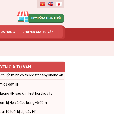
MUA HÀNG
CHUYÊN GIA TƯ VẤN
YÊN GIA TƯ VẤN
 thuốc mình có thuốc stoneby không ạh
m dạ dày HP
 lượng HP sau khi Test hơi thở c13
 em bị Hp và đau bụng về đêm
trai 10 tuổi bị dạ dày HP