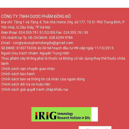
CÔNG TY TNHH DƯỢC PHẨM ĐÔNG ĐÔ
Địa chỉ: Tầng 1 và Tầng 4, Toà nhà Home City, số 177, Tổ 51 Phố Trung Kính, P.
Yên Hoà, Q.Cầu Giấy, TP Hà Nội
Điện thoại:
024.355.761.51/52/55
| Fax: 024.355.761.50
Chi nhánh tại Tp. Hồ Chí Minh:
028.6299.9786
Email : congtyduocphamdongdo@gmail.com
TƯ VẤN TRỰC TUYẾN
Số ĐKKD: 0100776036 do Sở Kế hoạch đầu tư HN cấp ngày 11/10/2013.
Người chịu trách nhiệm: Nguyễn Trọng Hiển
Vui lòng đặt câu hỏi hoặc gọi tới số
Thực phẩm này không phải là thuốc và không có tác dụng thay thế thuốc chữa
0981 966 152 các chuyên gia sẽ tư
bệnh
vấn sớm nhất cho bạn!
Chính sách vận chuyển giao nhận
Chính sách bảo hành
Chính sách bảo vệ thông tin cá nhân của người dùng
Chính sách đổi trả và hoàn tiền
Chính sách giải quyết tranh chấp khiếu nại