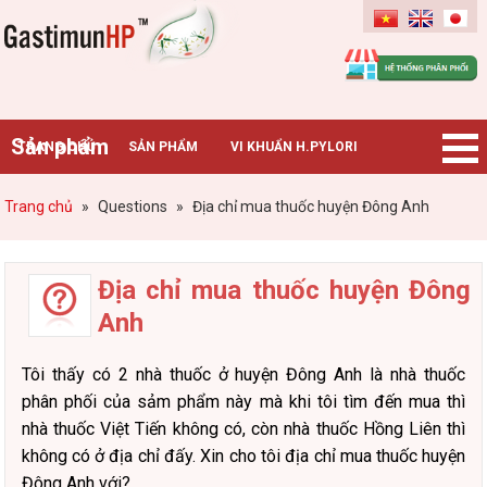
Gastimunhp
Sản phẩm
TRANG CHỦ
SẢN PHẨM
VI KHUẨN H.PYLORI
BỆNH DẠ DÀY
TIN TỨC – SỰ KIỆN
HƯỚNG DẪN MUA HÀNG
Trang chủ
»
Questions
»
Địa chỉ mua thuốc huyện Đông Anh
CHUYÊN GIA TƯ VẤN
Địa chỉ mua thuốc huyện Đông
Anh
Tôi thấy có 2 nhà thuốc ở huyện Đông Anh là nhà thuốc
phân phối của sảm phẩm này mà khi tôi tìm đến mua thì
nhà thuốc Việt Tiến không có, còn nhà thuốc Hồng Liên thì
không có ở địa chỉ đấy. Xin cho tôi địa chỉ mua thuốc huyện
Đông Anh với?