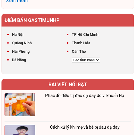
Xem thêm
ĐIỂM BÁN GASTIMUNHP
Hà Nội
TP Hồ Chí Minh
Quảng Ninh
Thanh Hóa
Hải Phòng
Cần Thơ
Đà Nẵng
BÀI VIẾT NỔI BẬT
Phác đồ điều trị đau dạ dày do vi khuẩn Hp
Cách xử lý khi mẹ và bé bị đau dạ dày